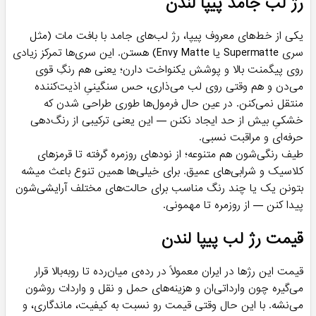
رژ لب جامد پیپا لندن
یکی از خط‌های معروف پیپا، رژ لب‌های جامد با بافت مات (مثل
سری Supermatte یا Envy Matte) هستن. این سری‌ها تمرکز زیادی
روی پیگمنت بالا و پوشش یکنواخت دارن؛ یعنی هم رنگِ قوی
می‌دن و هم وقتی روی لب می‌ذاری، حس سنگینیِ اذیت‌کننده
منتقل نمی‌کنن. در عین حال فرمول‌ها طوری طراحی شدن که
خشکیِ بیش از حد ایجاد نکنن — این یعنی ترکیبی از رنگ‌دهی
حرفه‌ای و مراقبت نسبی.
طیف رنگی‌شون هم متنوعه؛ از نودهای روزمره گرفته تا قرمزهای
کلاسیک و شرابی‌های عمیق. برای خیلی‌ها همین تنوع باعث میشه
بتونن یک یا چند رنگ مناسب برای حالت‌های مختلف آرایشی‌شون
پیدا کنن — از روزمره تا مهمونی.
قیمت رژ لب پیپا لندن
قیمت این رژها در ایران معمولاً در رده‌ی میان‌رده تا رو‌به‌بالا قرار
می‌گیره چون وارداتی‌ان و هزینه‌های حمل و نقل و واردات روشون
می‌نشه. با این حال وقتی قیمت رو نسبت به کیفیت، ماندگاری، و