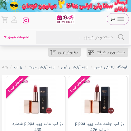
منو
تخفیفات هومهر ❤
جستجوی پیشرفته
پرفروش‌ترین
/
/
/
/
فروشگاه اینترنتی هومهر
لوازم آرایش و گریم
لوازم آرایش صورت
رژ لب
رژ لب 
پرفروش ترین!
پرفروش ترین!
رژ لب جامد مات پیپا pippa
رژ لب مات پیپا pippa شماره
شماره 426
430