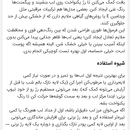
بافت کمک می‌کنن تا رژ یکنواخت روی لب بنشیند و پیگمنت‌ها
رنگِ غنی ایجاد کنن. بعضی مدل‌ها هم ترکیبات مراقبتی مثل
ویتامین E یا روغن‌های گیاهی ملایم دارن که از خشکیِ بیش از حد
جلوگیری کنند.
این فرمول‌ها طوری طراحی شدن که بین رنگ‌دهیِ قوی و محافظتِ
ملایم تعادل ایجاد کنن؛ یعنی لب‌ها ظاهر جذابی پیدا می‌کنن بدون
اینکه آسیب ببینن یا خیلی خشک شن. البته همیشه اگه پوست
لب‌ت خیلی حساسه، اول بهتره تست کوچیکی انجام بدی.
شیوه استفاده
برای بهترین نتیجه اول لب‌ها رو تمیز و در صورت نیاز کمی
لایه‌برداری یا مرطوب‌کن اجرا کن (یک لایه نازک بالم شب یا قبل از
آرایش می‌تونه کمک کنه). بعد می‌تونی مستقیم رژ رو از خودِ تیوپ
بزنی: ابتدا مرکز لب و بعد به سمت گوشه‌ها حرکت کن تا رنگِ
یکنواخت بشه.
اگه می‌خوای مرز لب دقیق‌تر باشه، اول از مداد لب هم‌رنگ یا کمی
تیره‌تر استفاده کن و بعد رژ بزنی. برای افزایش ماندگاری می‌تونی
بعد از اولین لایه کمی پودر نازک بگذاری و دوباره یک لایه رژ بزنی —