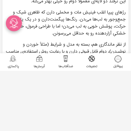
این ترفند دو لایه‌ای معمولاً دوام رو خیلی بهتر می‌کنه.
رژهای پیپا اغلب فینیشِ مات و مخملی دارن که ظاهری شیک و
جمع‌وجور به لب‌ها می‌دن. رنگ‌ها پیگمنت‌دارن و در یک یا دو
حرکت، پوشش خوبی به لب می‌دن؛ اما با طراحی فرمول، حس
خشکیِ آزاردهنده رو به حداقل می‌رسونن.
از نظر ماندگاری هم، بسته به مدل و شرایط (مثلاً خوردن و
نوشیدن)، دوامِ قابل قبولی دارن و با رعایت روش استفاده‌ی مناسب
می‌تونی ساعت‌ها از رنگِ ثابت لذت ببری. بسته‌بندی شکیل و
انتخاب رنگ‌های متنوع هم از دیگر نقاط قوت هستن.
پروفایل
تخفیفات
ضدآفتاب‌ها
آبرسان‌ها
پاکسازی
در کل اگر دنبال رژ لبی هستی که هم رنگِ خوبی بده، هم حسِ
راحتی داشته باشه و هم قیمتش نسبت به برندهای خیلی لوکس
منطقی باشه، پیپا لندن ارزش امتحان کردن داره. بسته به سلیقه و
نیازت، احتمالاً یک یا دو رنگِ پایه از پیپا می‌تونی انتخاب کنی که
همیشه کنارت باشه.