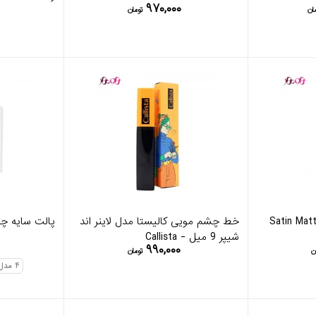
۹۷۰,۰۰۰
ان
تومان
ژ لب مایع کالیستا مدل Satin Matt
خط چشم مویی کالیستا مدل لاینر اند
پالت سایه چشم س
شیپر 9 میل - Callista
۹۹۰,۰۰۰
ن
تومان
۴
مدل