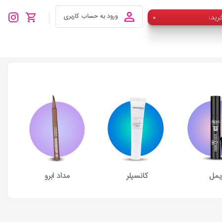
رید
۰
ورود به حساب کاربری
یمل
کانسیلر
مداد ابرو