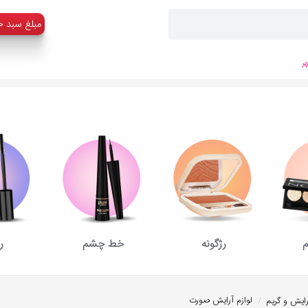
:مبلغ سبد خ
ر
م
رژگونه
خط چشم
ر
/
لوازم آرایش صورت
رایش و گریم