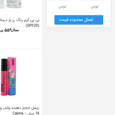
تومن
تومن
اعمال محدوده قیمت
بی بی کرم رنگ رز بژ درما
(SPF20)
۵۵۹,۸۰۰
توم
ریمل حجم دهنده واندر ول
14 میل - Calista