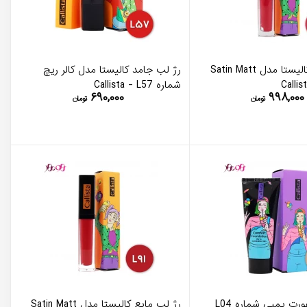
رژ لب مایع کالیستا مدل Satin Matt
رژ لب جامد کالیستا مدل کالر ریچ
شماره Callista - L57
۶۹۰,۰۰۰
۹۹۸,۰۰۰
تومان
تومان
کرم پودر کامفورت پمپی شماره L04
رژ لب مایع کالیستا مدل Satin Matt