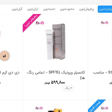
ربازدیدترین
پرفروش‌ترین
محبوب‌‌ترین
جدیدترین
ارزان‌ترین
گران‌ترین
پرفروش ترین!
کرم پودر استارلوکس Starlux - مناسب
کانسیلر ورونیک (SPF15 - تمامی رنگ
دی دی کرم لافارر شم
ها)
۰
۵۹۹,۸۰۰
ان
تومان
۳
رنگ
قیمت قدیم!