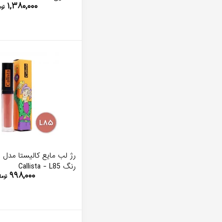
۱,۳۸۰,۰۰۰
توم
ر
رنگ Callista - L85
۹۹۸,۰۰۰
توما