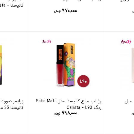
کالیستا - callista
۹۷۰,۰۰۰
ن
تومان
رژ لب مایع کالیستا مدل Satin Matt
رنگ Callista - L90
کاليستا 35 ميل - Callista
۹۹۸,۰۰۰
ن
تومان