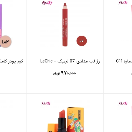
ه C11
رژ لب مدادی 07 لچیک - LeChic
کرم پودر کامفو
۹۷۰,۰۰۰
تومان