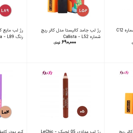
کانسیلر کاور آپ کالیستا شماره C12
رژ لب جامد کالیستا مدل کالر ریچ
شماره Callista - L52
رنگ Callista - L89
۶۹۰,۰۰۰
تومان
الر ریچ
رژ لب مدادی 05 لچیک - LeChic