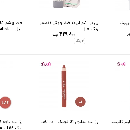
تیپیک
بی بی کرم اریکه ضد جوش (تمامی
رنگ ها)
میل - Callista
۴۲۹,۸۰۰
ان
تومان
۲
رنگ
وم کالیستا
رژ لب مدادی 01 لچیک - LeChic
رنگ Callista - L86