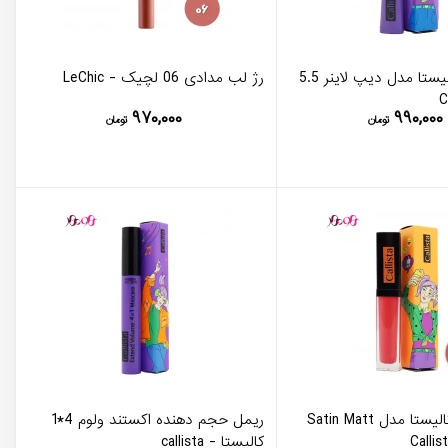
خط چشم کالیستا مدل دیپ لاینر 5.5
رژ لب مدادی 06 لچیک - LeChic
۹۷۰,۰۰۰
۹۹۰,۰۰۰
تومان
تومان
رژ لب مایع کالیستا مدل Satin Matt
ریمل حجم دهنده اکستند ولوم 4*1
کالیستا - callista