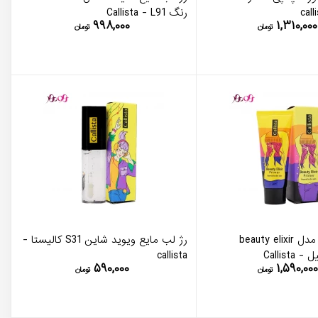
رنگ Callista - L91
۹۹۸,۰۰۰
۱,۳۱۰,۰۰۰
تومان
تومان
پرايمر صورت مدل beauty elixir
رژ لب مایع ویوید شاین S31 کالیستا -
callista
۵۹۰,۰۰۰
۱,۵۹۰,۰۰۰
تومان
تومان