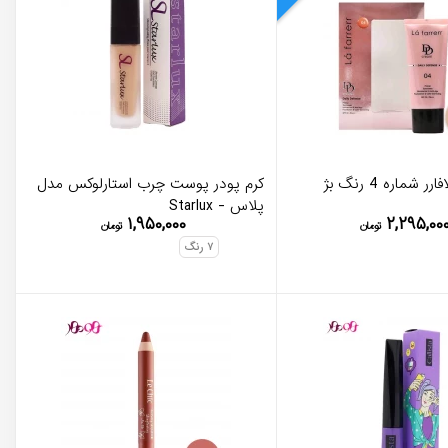
دی دی کرم لافارر شماره 4 رنگ بژ
کرم پودر پوست چرب استارلوکس مدل
پلاس - Starlux
۱,۹۵۰,۰۰۰
۲,۲۹۵,۰۰
تومان
تومان
۷
رنگ