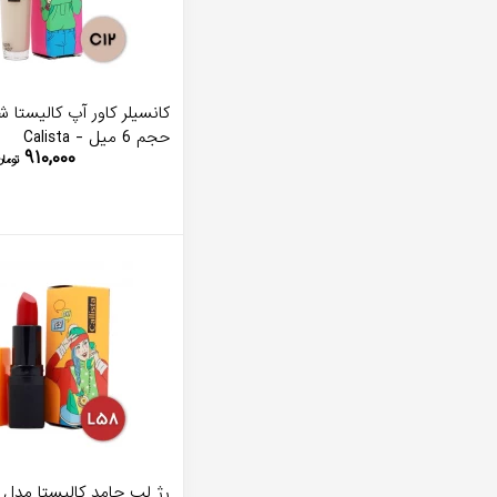
حجم 6 میل - Calista
۹۱۰,۰۰۰
تومان
رژ لب جامد کالیستا مدل ک