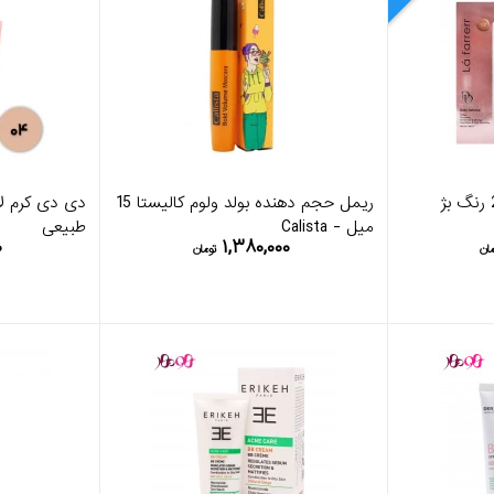
دی دی کرم لافارر شماره 2 رنگ بژ
ریمل حجم دهنده بولد ولوم کالیستا 15
میل - Calista
طبیعی
۰
۱,۳۸۰,۰۰۰
مان
تومان