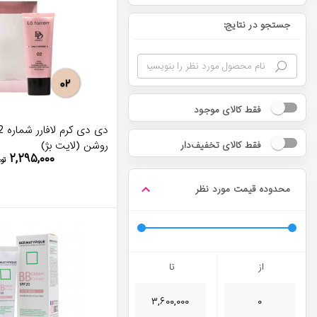
جستجو در نتایج:
فقط کالای موجود
روشن (لایت بژ)
فقط کالای تخفیف‌دار
۲,۲۹۵,۰۰۰
تو
محدوده قیمت مورد نظر
از
تا