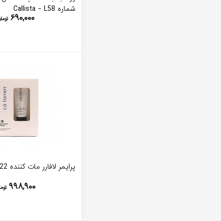
شماره Callista - L58
۶۹۰,۰۰۰
توما
پرایمر لافارر مات کننده 22 میل
۹۹۸,۹۰۰
توما