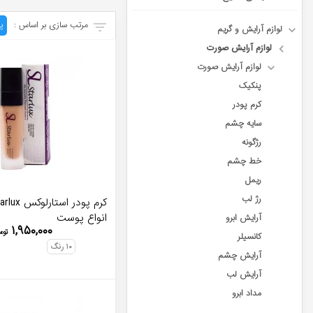
مرتب سازی بر اساس :
پ
لوازم آرایش و گریم
لوازم آرایش صورت
لوازم آرایش صورت
پنکیک
کرم پودر
سایه چشم
رژگونه
خط چشم
ریمل
رژ لب
انواع پوست
آرایش ابرو
۱,۹۵۰,۰۰۰
توم
کانسیلر
۱۰
رنگ
آرایش چشم
آرایش لب
مداد ابرو