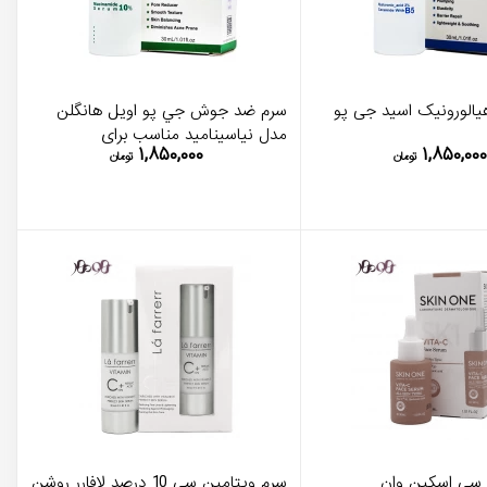
یالورونیک اسید جی پو
سرم ضد جوش جي پو اويل هانگلن
مدل نیاسینامید مناسب برای
۱,۸۵۰,۰۰۰
۱,۸۵۰,۰۰
پوست‌های حساس و جوش‌دار
تومان
تومان
 سی اسکین وان
سرم ویتامین سی 10 درصد لافارر روشن