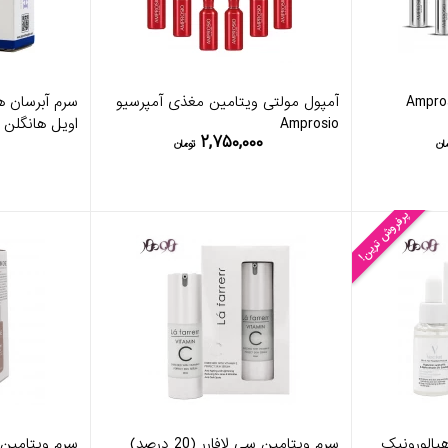
سان آمپرسیو Amprosio
آمپول مولتی ویتامین مغذی آمپرسیو
سرم آبرسان ه
Amprosio
اویل هانگلن
۰
۲,۷۵۰,۰۰۰
ان
تومان
پرفروش ترین!
هیالورونیک
سرم ویتامین سی لافارر (20 درصد)
سرم ویتامین