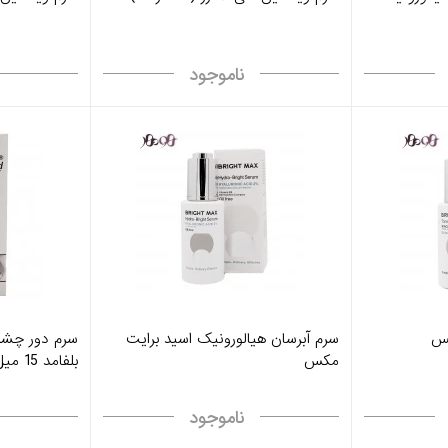
ناموجود
کس
سرم آبرسان هیالورونیک اسید برایت
مکس
بلفامد 15 میل - blephamed
ناموجود