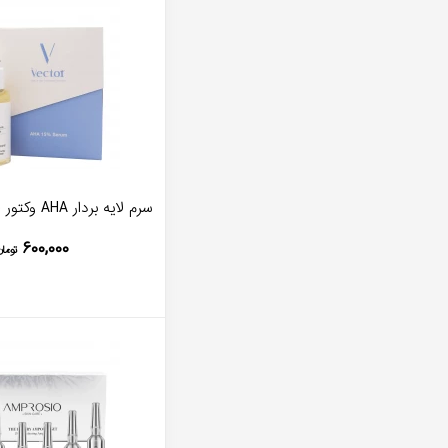
سرم لایه بردار AHA وکتور (15 درصد)
۶۰۰,۰۰۰
توما