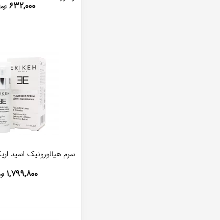
۶۳۲,۰۰۰
توما
سرم هیالورونیک اسید اریک
۱,۷۹۹,۸۰۰
تو