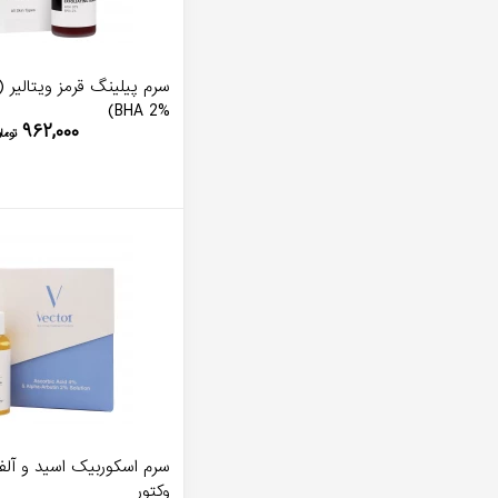
BHA 2%)
۹۶۲,۰۰۰
توما
سرم اسکوربیک اسید و آلفا
وکتور