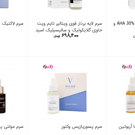
سرم پیلینگ قرمز ویتالیر (AHA 30% و
سرم لایه بردار قوی ویتالیر تایم ویت
سرم لاکتیک اسید 
حاوی گلایکولیک و سالیسیلیک اسید
۶۹۸,۴۰۰
ن
تومان
 آربوتین
سرم پسوریازیس وکتور
سرم مولتی پپت