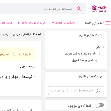
تخفیفات هومهر ❤
خرید با بودجه دلخواه!
مجله هومه
دسته‌بندی کالاها
/
/
فروشگاه اینترنتی هومهر
بدن
دسته بندی نتایج
بدن
نتیجه ای برای نمایش
مام و دئودرانت ضد تعریق
اسپری ضد تعریق
تلاش کنید:
جستجو در نتایج:
- فیلترهای دیگر و یا دس
فقط کالای موجود