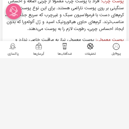
پوست چرب:
افراد با پوست چرب معمولاً از چربی اضافه و احساس
سنگینی بر روی پوست ناراضی هستند. برای این نوع پوست،
کرم‌های دست با فرمولاسیون سبک و غیرچرب که سریع جذب شوند،
مناسب‌ترند. کرم‌های حاوی هیالورونیک اسید و ژل آلوئه‌ورا که بدون
ایجاد احساس چربی، رطوبت لازم را به پوست می‌دهند.
پوست معمولی:
پوست معمولی نیاز به مراقبت خاصی ندارد و
می‌تواند از کرم‌های مرطوب‌کننده معمولی استفاده کند. ترکیباتی
مانند ویتامین E و روغن جوجوبا می‌تواند پوست را نرم و لطیف نگه
پروفایل
تخفیفات
ضدآفتاب‌ها
آبرسان‌ها
پاکسازی
دارد و از خشکی‌های جزئی جلوگیری کند.