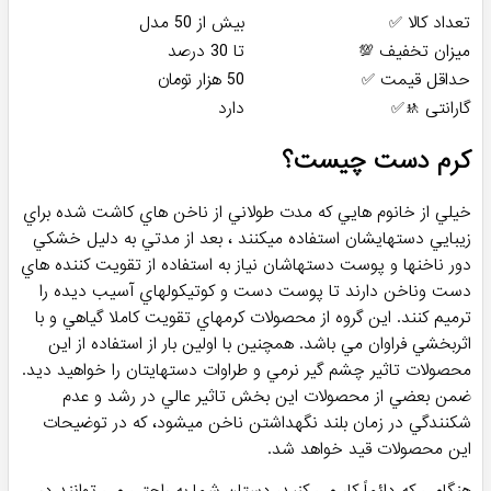
تعداد کالا ✅
بیش از 50 مدل
میزان تخفیف 💯
تا 30 درصد
حداقل قیمت ✅
50 هزار تومان
گارانتی 🚸✅
دارد
کرم دست چیست؟
خيلي از خانوم هايي كه مدت طولاني از ناخن هاي كاشت شده براي
زيبايي دستهايشان استفاده ميكنند ، بعد از مدتي به دليل خشكي
دور ناخنها و پوست دستهاشان نياز به استفاده از تقويت كننده هاي
دست وناخن دارند تا پوست دست و كوتيكولهاي آسيب ديده را
ترميم كنند. اين گروه از محصولات كرمهاي تقويت كاملا گياهي و با
اثربخشي فراوان مي باشد. همچنين با اولين بار از استفاده از اين
محصولات تاثير چشم گير نرمي و طراوات دستهايتان را خواهيد ديد.
ضمن بعضي از محصولات اين بخش تاثير عالي در رشد و عدم
شكنندگي در زمان بلند نگهداشتن ناخن ميشود، كه در توضيحات
اين محصولات قيد خواهد شد.
هنگامی که دائماً کار می کنید، دستان شما به راحتی می توانند در