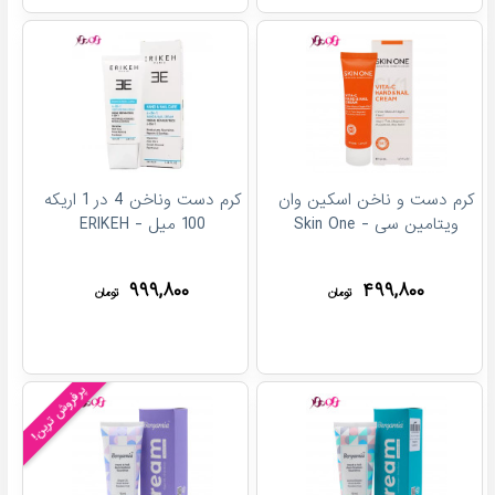
کرم دست و ناخن اسکین وان
کرم دست وناخن 4 در 1 اريکه
ویتامین سی - Skin One
100 ميل - ERIKEH
۹۹۹,۸۰۰
۴۹۹,۸۰۰
تومان
تومان
پرفروش ترین!