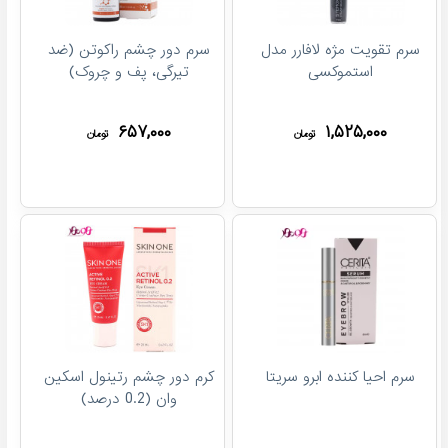
سرم تقویت مژه لافارر مدل
سرم دور چشم راکوتن (ضد
استموکسی
تیرگی، پف و چروک)
۶۵۷,۰۰۰
۱,۵۲۵,۰۰۰
تومان
تومان
سرم احیا کننده ابرو سریتا
کرم دور چشم رتینول اسکین
وان (0.2 درصد)