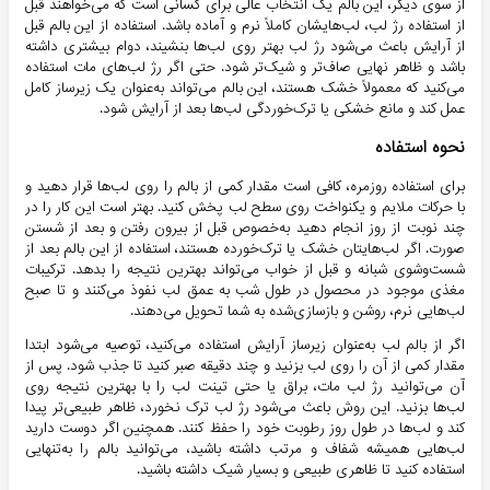
از سوی دیگر، این بالم یک انتخاب عالی برای کسانی است که می‌خواهند قبل
از استفاده رژ لب، لب‌هایشان کاملاً نرم و آماده باشد. استفاده از این بالم قبل
از آرایش باعث می‌شود رژ لب بهتر روی لب‌ها بنشیند، دوام بیشتری داشته
باشد و ظاهر نهایی صاف‌تر و شیک‌تر شود. حتی اگر رژ لب‌های مات استفاده
می‌کنید که معمولاً خشک هستند، این بالم می‌تواند به‌عنوان یک زیرساز کامل
عمل کند و مانع خشکی یا ترک‌خوردگی لب‌ها بعد از آرایش شود.
نحوه استفاده
برای استفاده روزمره، کافی است مقدار کمی از بالم را روی لب‌ها قرار دهید و
با حرکات ملایم و یکنواخت روی سطح لب پخش کنید. بهتر است این کار را در
چند نوبت از روز انجام دهید به‌خصوص قبل از بیرون رفتن و بعد از شستن
صورت. اگر لب‌هایتان خشک یا ترک‌خورده هستند، استفاده از این بالم بعد از
شست‌وشوی شبانه و قبل از خواب می‌تواند بهترین نتیجه را بدهد. ترکیبات
مغذی موجود در محصول در طول شب به عمق لب نفوذ می‌کنند و تا صبح
لب‌هایی نرم، روشن و بازسازی‌شده به شما تحویل می‌دهند.
اگر از بالم لب به‌عنوان زیرساز آرایش استفاده می‌کنید، توصیه می‌شود ابتدا
مقدار کمی از آن را روی لب بزنید و چند دقیقه صبر کنید تا جذب شود. پس از
آن می‌توانید رژ لب مات، براق یا حتی تینت لب را با بهترین نتیجه روی
لب‌ها بزنید. این روش باعث می‌شود رژ لب ترک نخورد، ظاهر طبیعی‌تر پیدا
کند و لب‌ها در طول روز رطوبت خود را حفظ کنند. همچنین اگر دوست دارید
لب‌هایی همیشه شفاف و مرتب داشته باشید، می‌توانید بالم را به‌تنهایی
استفاده کنید تا ظاهری طبیعی و بسیار شیک داشته باشید.