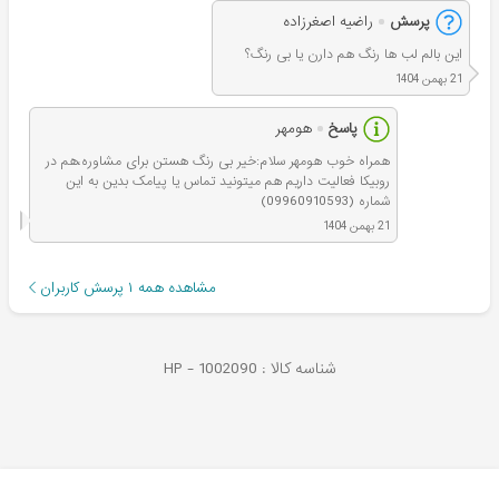
پرسش
راضیه اصغرزاده
این بالم لب ها رنگ هم دارن یا بی رنگ؟
21 بهمن 1404
پاسخ
هومهر
همراه خوب هومهر سلام:خیر بی رنگ هستن برای مشاوره،هم در
روبیکا فعالیت داریم هم میتونید تماس یا پیامک بدین به این
شماره (09960910593)
21 بهمن 1404
مشاهده همه
۱
پرسش کاربران
شناسه کالا :
1002090
HP -