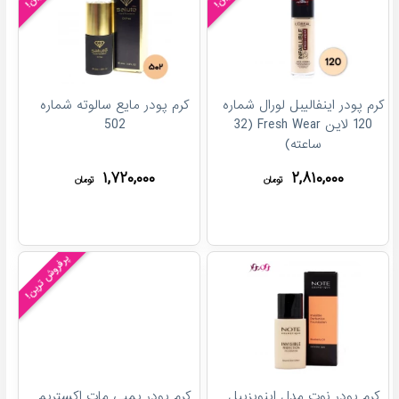
کرم پودر اینفالیبل لورال شماره
کرم پودر مایع سالوته شماره
120 لاین Fresh Wear (32
502
ساعته)
۱,۷۲۰,۰۰۰
۲,۸۱۰,۰۰۰
تومان
تومان
پرفروش ترین!
کرم پودر نوت مدل اینویزیبل
کرم پودر پمپی مات اکستریم