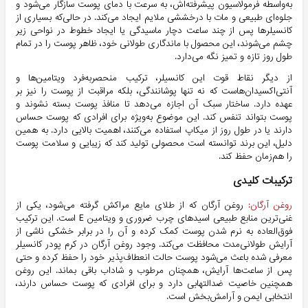
به‌واسطه فرمولاسیون پیشرفته‌اش، به سرعت با دمای پوست سازگار می‌شود و
جلوه‌ای طبیعی و مات با درخششی ملایم ایجاد می‌کند. در حالی‌که بسیاری از
کانسیلرها پس از چند ساعت دچار ماسیدگی یا ایجاد خطوط در نواحی زیر
چشم می‌شوند، این محصول با ماندگاری طولانی خود، ظاهر پوست را در تمام
طول روز تازه و تمیز نگه می‌دارد.
از دیگر نقاط قوت این کانسیلر، ترکیب منحصربه‌فرد ویتامین‌ها و
آنتی‌اکسیدان‌هاست که نه تنها پوشانندگی، بلکه مراقبت از پوست را نیز بر
عهده دارد. ساختار سبک آن اجازه می‌دهد تا منافذ پوست بسته نشوند و
پوست بتواند تنفس کند. این موضوع به‌ویژه برای افرادی که پوست حساس
دارند یا در طول روز از میکاپ استفاده می‌کنند، اهمیت بالایی دارد. به همین
دلیل، این برند توانسته است محصولی تولید کند که زیبایی و سلامت پوست
را هم‌زمان حفظ کند.
ترکیبات کلیدی
روغن آرگان:
روغن آرگان که از طلای مایع مراکش گرفته می‌شود، یکی از
غنی‌ترین منابع طبیعی اسیدهای چرب ضروری و ویتامین E است. این ترکیب
فوق‌العاده به نرم شدن پوست کمک کرده و آن را در برابر خشکی ناشی از
آرایش طولانی‌مدت محافظت می‌کند. وجود روغن آرگان در کرم پودر کانسیلر
معرفی شده باعث می‌شود پوست حالت انعطاف‌پذیر خود را حفظ کرده و حتی
پس از ساعت‌ها آرایش، همچنان مرطوب و شاداب باقی بماند. این روغن
همچنین خاصیت ضدالتهابی دارد و برای افرادی که پوست حساس دارند،
انتخابی ایمن و آرامش‌بخش است.