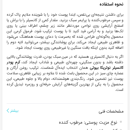
نحوه استفاده
برای داشتن نتیجه‌ای بی‌نقص، ابتدا پوست خود را با شوینده ملایم پاک کرده
و سپس مرطوب‌کننده یا پرایمر سبک بزنید. مقدار کمی از کانسیلر را با براش یا
اسفنج آرایشی روی نواحی موردنظر مانند زیر چشم، اطراف بینی یا روی
لک‌ها بزنید و به آرامی فید کنید تا با پوست ترکیب شود. فرمول کرمی این
محصول به‌گونه‌ای طراحی شده که به‌سرعت با دمای پوست هماهنگ می‌شود
و ظاهری طبیعی ایجاد می‌کند. برای پوشانندگی بیشتر، می‌توانید لایه دوم را
اضافه کنید بدون اینکه بافت سنگین یا غیرطبیعی روی پوست ایجاد شود.
اگر به دنبال کانسیلری هستید که در عین سبک بودن، قدرت پوشانندگی بالایی
داشته باشد و بدون سنگینی، چهره‌ای طبیعی و شاداب ایجاد کند،
کرم پودر
کانسیلر نوتریکا بیوتی
همان انتخاب ایده‌آل شماست. ترکیب روغن آرگان و
عصاره چای سبز در این محصول باعث شده تا علاوه بر زیبایی ظاهری، سلامت
پوست نیز تضمین شود. رنگ‌بندی هوشمندانه، دوام بالا و جلوه طبیعی، این
محصول را به یکی از بهترین گزینه‌های آرایش حرفه‌ای و روزمره تبدیل کرده
است.
مشخصات فنی
بیشتر
نوع مزیت پوستی
:
مرطوب کننده