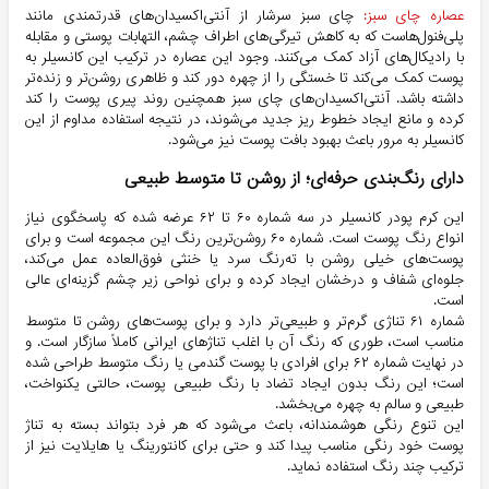
عصاره چای سبز:
چای سبز سرشار از آنتی‌اکسیدان‌های قدرتمندی مانند
پلی‌فنول‌هاست که به کاهش تیرگی‌های اطراف چشم، التهابات پوستی و مقابله
با رادیکال‌های آزاد کمک می‌کنند. وجود این عصاره در ترکیب این کانسیلر به
پوست کمک می‌کند تا خستگی را از چهره دور کند و ظاهری روشن‌تر و زنده‌تر
داشته باشد. آنتی‌اکسیدان‌های چای سبز همچنین روند پیری پوست را کند
کرده و مانع ایجاد خطوط ریز جدید می‌شوند، در نتیجه استفاده مداوم از این
کانسیلر به مرور باعث بهبود بافت پوست نیز می‌شود.
دارای رنگ‌بندی حرفه‌ای؛ از روشن تا متوسط طبیعی
این کرم پودر کانسیلر در سه شماره ۶۰ تا ۶۲ عرضه شده که پاسخگوی نیاز
انواع رنگ پوست است. شماره ۶۰ روشن‌ترین رنگ این مجموعه است و برای
پوست‌های خیلی روشن با ته‌رنگ سرد یا خنثی فوق‌العاده عمل می‌کند،
جلوه‌ای شفاف و درخشان ایجاد کرده و برای نواحی زیر چشم گزینه‌ای عالی
است.
شماره ۶۱ تناژی گرم‌تر و طبیعی‌تر دارد و برای پوست‌های روشن تا متوسط
مناسب است، طوری که رنگ آن با اغلب تناژهای ایرانی کاملاً سازگار است. و
در نهایت شماره ۶۲ برای افرادی با پوست گندمی یا رنگ متوسط طراحی شده
است؛ این رنگ بدون ایجاد تضاد با رنگ طبیعی پوست، حالتی یکنواخت،
طبیعی و سالم به چهره می‌بخشد.
این تنوع رنگی هوشمندانه، باعث می‌شود که هر فرد بتواند بسته به تناژ
پوست خود رنگی مناسب پیدا کند و حتی برای کانتورینگ یا هایلایت نیز از
ترکیب چند رنگ استفاده نماید.