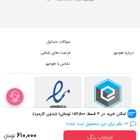
سوالات متداول
درباره هومهر
فرصت های شغلی
تماس با هومهر
امکان خرید در ۴ قسط
۱۵۲,۵۰۰
تومانی! (بدون کارمزد)
در سبد خرید
۵۰
+ نفر!
۲
+ نظر برای این محصول ثبت شده!
در سبد خرید
۵۰
+ نفر!
کلیه حقوق این سایت متعلق به
۶۱۰,۰۰۰
تومان
انتخاب رنگ
مجموع فروشگاه های هومهر (فروشگاه آنلاین هومهر) میباشد.