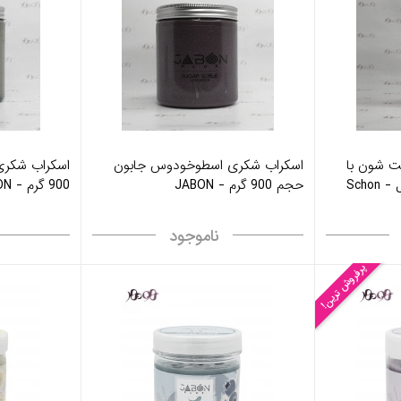
ست شون با
اسکراب شکری اسطوخودوس جابون
اسکراب شکری
حجم 900 گرم - JABON
900 گرم - JABON
ناموجود
پرفروش ترین!