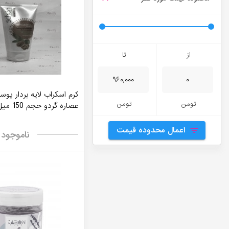
از
تا
كرم اسكراب لایه بردار پو
تومن
تومن
عصاره گردو حجم 150 میل - Schon
اعمال محدوده قیمت
ناموجود