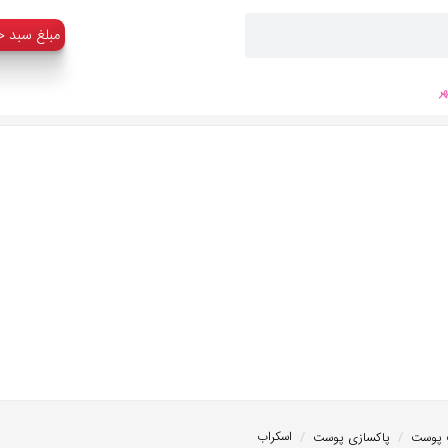
:مبلغ سبد خ
ر
/
/
اسکراب
 پوست
پاکسازی پوست