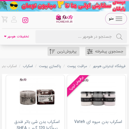
منو
تخفیفات هومهر ❤
جستجوی پیشرفته
پرفروش‌ترین
/
/
/
/
فروشگاه اینترنتی هومهر
مراقبت پوست
پاکسازی پوست
اسکراب
اسکراب بدن
پرفروش ترین!
اسکراب بدن میوه ای Vateh
اسکراب بدن شی باتر فندق
بيوآکوا 120 گرم - SHEA