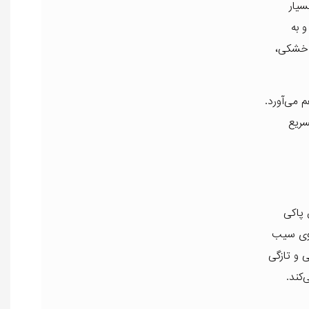
سیار
بر جای بگذارد. سرشار از ویتامین‌های A، B و E بوده و به
 خشکی،
 می‌آورد.
سریع
 پاکی
 بوی سیب
 و تازگی
کند.