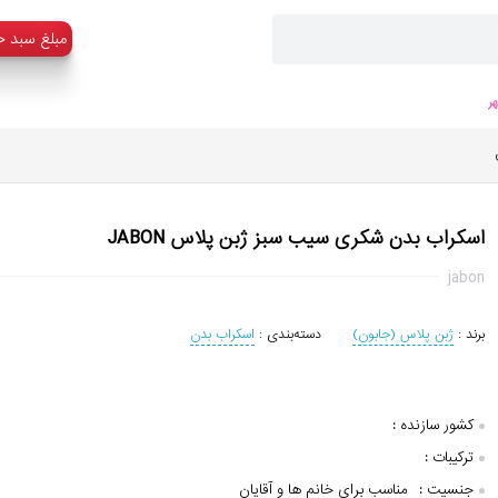
:مبلغ سبد خ
ر
اسکراب بدن شکری سیب سبز ژبن پلاس JABON
jabon
برند :
ژبن پلاس (جابون)
دسته‌بندی :
اسکراب بدن
کشور سازنده :
ترکیبات :
جنسیت :
مناسب برای خانم ها و آقایان