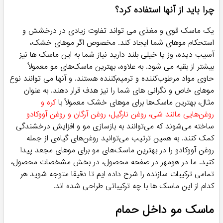
داخل حمام یا بعد از آن را دارید اما با کارایی این دسته بندی
آشنایی کافی نداشته و نمی دانید که تفاوت مدل های مختلف آنها
در چیست با ما در ادامه همراه بمانید. ما در این متن قصد داریم تا
قیمت این دسته بندی پر استفاده و البته محبوب را بررسی کرده و به
تاثیرات مثبت آن بر وضعیت ظاهری مو برای آقایان و خانم ها
تحلیل کنیم.
ماسک مو چیست؟
ماسک یا کرم مو، ابزاری است که بافت کرمی داشته و معمولا پس از
حمام استفاده می شود. شیوه استفاده از آن به این صورت است که
مقداری از آن را هنگامی که هنوز رطوبت ناشی از استحمام بر روی مو
باقی است، بر روی ساقه مو ماساژ می دهند. بعضی از آنها پس از
استفاده نیاز به شستشو دارند و بعضی دیگر نیز باید به همان حالت
روی مو باقی بمانند تا اثربخشی کامل تر و سریع تری داشته باشند.
این ماسک ها مانند ماسک صورت هستند و خواص مشابهی را برای
مو ارائه می دهند. اکثر ماسک های مو حاوی مواد غنی مانند روغن
ها و کره های طبیعی با غلظت های بیشتر از حالت دهنده های
معمولی هستند. ناگفته نماند که می توانید یک ماسک را برای مدت