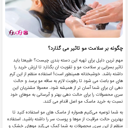
یک ماسک قوی و مغذی می تواند تفاوت زیادی در درخشش و
استحکام موهای شما ایجاد کند. مخصوص اگر موهای خشک،
آسیب دیده، وز یا خیلی بلند دارید نیاز شما به این ماسک ها نیز
بیشتر از بقیه می شود. به علاوه، بهترین ماسک‌های مو معمولاً
حاوی مواد مرطوب‌کننده و ترمیم‌کننده هستند. و آنها می توانند نوع
موهای خاص و نگرانی های شما را نیز هدف قرار دهند. به عنوان
مثال، بهترین ماسک‌ها برای موهای خشک معمولاً با
کره و
روغن‌هایی مانند شی، روغن نارگیل، روغن آرگان و روغن آووکادو
ساخته می‌شوند که می‌توانند به بازسازی مو و افزایش درخشندگی
کمک کنند. به همین ترتیب می‌توانید روغن‌های گیاه‌ی از جمله
روغن آووکادو را در بهترین ماسک‌های مو برای موهای مجعد پیدا
کنید. ما در هومهر در صفحه محصول، در بخش مشخصات محصول،
تمامی ترکیبات سازنده را شرح داده ایم تا دقیقا متوجه شوید هر
کدام از این ماسک ها با چه ترکیباتی طراحی شده اند.
ماسک مو داخل حمام
افرادی که موهای خشک و آسیب دیده دارند:
باعث نرمی و تغذیه