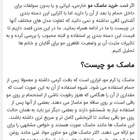
ماسک مو کامان حاوی آمینو
ماسک مو موی خشک و آسیب
کراتین حجم 400 میل -
دیده اولگ OLEG
COMEON
۱,۲۲۰,۰۰۰
۳۴۷,۰۰۰
تومان
تومان
پرفروش ترین!
ماسک مو احیاکننده آرگان و
ماسک موی فر لولیا (داخل
شکلات گارنیک GARNIC
حمام)