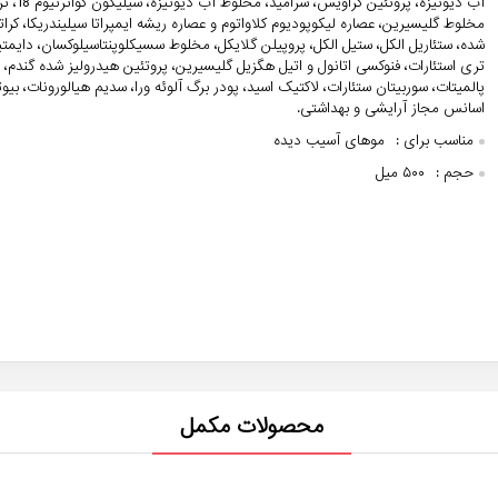
مخلوط گلیسیرین، عصاره لیکوپودیوم کلاواتوم و عصاره ریشه ایمپراتا سیلیندریکا، کرات
شده، ستئاریل الکل، ستیل الکل، پروپیلن گلایکل، مخلوط سسیکلوپنتاسیلوکسان، دایمتی
پالمیتات، سوربیتان ستئارات، لاکتیک اسید، پودر برگ آلوئه ورا، سدیم هیالورونات، بیو
اسانس مجاز آرایشی و بهداشتی.
مناسب برای :
موهای آسیب دیده
حجم :
۵۰۰ میل
محصولات مکمل