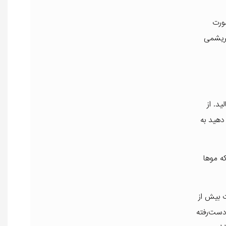
صورت
بریشمی
د. از
دهید به
ه موها
ت بیش از
دست‌رفته