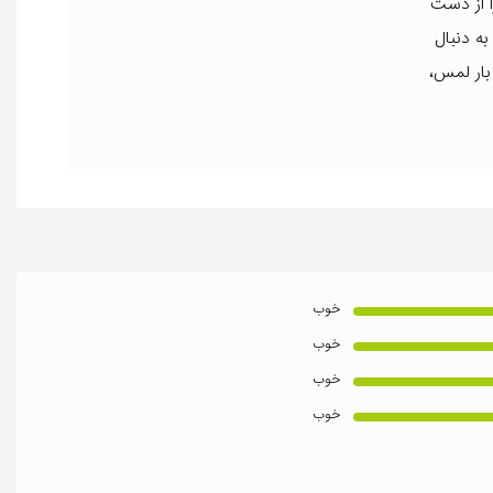
ا از دست
به دنبال
بار لمس،
خوب
خوب
خوب
خوب