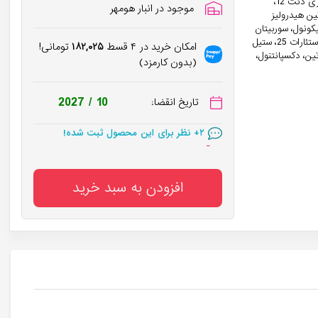
آب دیونیزه، پروتئین کراویس، سرامید، مخلوط آب دیونیزه، سیلیکون کواترنیوم 18، تری دئث 12،
موجود در انبار هومهر
ین هیدرولیز
کونول، سوربیتان
تری استئارات، فنوکسی اتانول و اتیل هگزیل گلیسیرین، پروتئین هیدرولیز شده گندم، ستئارات 25، ستیل
امکان خرید در ۴ قسط
۱۸۲,۰۲۵
تومانی!
تین، دکسپانتنول،
(بدون کارمزد)
در سبد خرید
۵۰۰
+ نفر!
2027 / 10
تاریخ انقضا:
۲
+ نظر برای این محصول ثبت شده!
در سبد خرید
۵۰۰
+ نفر!
افزودن به سبد خرید