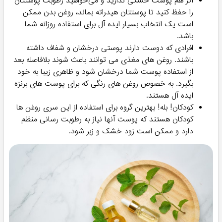
برطرف نمایند و پوستی نرم برای خود ایجاد کنند. استفاده از
آن می‌تواند به بهبود خشکی پوست کمک کند. روغن بدن با
ایجاد یک لایه نازک روی پوست، مانع از تبخیر رطوبت طبیعی
پوست می‌شود و باعث نرم و لطیف شدن پوست می‌شود.
برخی از روغن‌ها همچنین دارای مواد مغذی و
آنتی‌اکسیدان‌هایی هستند که می‌توانند از پیری زودرس
پوست جلوگیری کنند و جای زخم‌ها و ترک‌های ناشی از
کشیدگی پوست را کاهش دهند. برای استفاده از این
محصولات برای بهبود خشکی پوست، بهتر است پس از حمام
یا شستشو، زمانی که پوست هنوز مرطوب است، روغن را به
آرامی روی پوست بمالید و با حرکات دایره‌ای ماساژ دهید.
افرادی که پوست دارای ترک یا زبری دارند و می خواهند بافت
پوست آنها صاف و لطیف شود.
اگر هم پوست خشکی ندارید و می‌خواهید رطوبت پوستتان
را حفظ کنید تا پوستتان هیدراته بماند، روغن بدن ممکن
است یک انتخاب بسیار ایده آل برای استفاده روزانه شما
باشد.
افرادی که دوست دارند پوستی درخشان و شفاف داشته
باشند. روغن های مغذی می توانند باعث شوند بلافاصله بعد