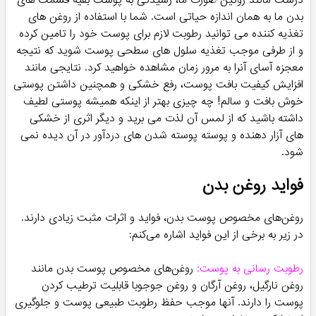
روغن بدن چیست؟
روغن بدن یک محصول مراقبت از پوست است که از روغن هایی
ساخته شده است که پوست را تغذیه، محافظت و آبرسانی می کند.
روغن های سبک بدن به گونه ای فرموله شده اند که به سرعت جذب
پوست می شوند و حتی خشک ترین پوست را نیز نرم، صاف و
هیدراته می کنند. شما با
خرید روغن بدن
می توانید پوست نرمال،
خشک و دهیدراته خود را در سریعترین زمان ممکن آبرسانی و
مرطوب کنید. یا مثلا به واسطه روغن های تسکین دهنده، پس از
یک روز پر استرس در محل کار، آرام شوید. بهبود بافت
پوست، لطافت بخشی به آن، کمک به بهبود و درمان ظاهر اسکار و
ترک های پوستی، از جمله مشهور ترین خواص این دسته بندی
هستند.
درست مانند روتین صورت ما، رسیدگی به پوست بقیه قسمت های
بدن ما به همان اندازه حیاتی است. شما با استفاده از روغن های
تغذیه کننده می توانید رطوبت لازم برای پوست خود را تامین کرده
و از طرفی موجب تغذیه سلول های سطحی پوست شوید که نتیجه
معجزه آسای آنرا به مرور زمان مشاهده خواهید کرد. نتایجی مانند
افزایش کیفیت بافت پوست، رفع خشکی و همچنین داشتن پوستی