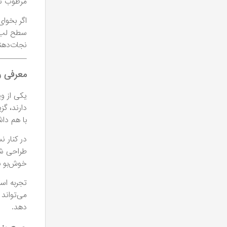
مرطوب نگ
اگر بخوای
سطح لب و
نجات‌دهن
معرفی ر
یکی از و
دارند، گز
با هم داش
در کنار 
طراحی شد
خوش‌بو ب
تجربه اس
می‌تواند
دهد.