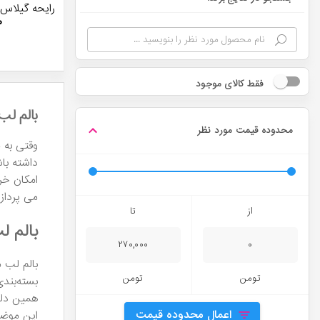
رایحه گیلاس
۰
فقط کالای موجود
بالم ل
محدوده قیمت مورد نظر
وقتی به م
امکان خر
می پردازی
از
تا
بالم 
۲۷۰,۰۰۰
۰
تومن
تومن
بسته‌بند
همین دلی
اعمال محدوده قیمت
این موضو