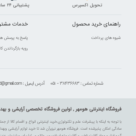
تحویل اکسپرس
پشتیبانی ۲۴ ساعته
راهنمای خرید محصول
خدمات مشتری
شیوه های پرداخت
پاسخ به پرسش ها
رویه بازگرداندن کال
شماره تماس : ۳۸۴۳۶۶۸۳ - ۰۵۱
آدرس ایمیل : houmehrmsd@gmail.com
فروشگاه اینترنتی هومهر , اولین فروشگاه تخصصی آرایشی و بهد
با توجه به اینکه با پیشرفت علم و تکنولوژی،خرید اینترنتی انواع و اقسام کالا از جمل
سادگی امکان پذیرشده است. فروشگاه هومهر نیزبرآن شد تا خرید لوازم آرایشی وبه
گریم،ابزار و مواد کاشت ناخن و کاشت مژه،اپیلاسیون وتاتو و...)را برای مشتریان ع