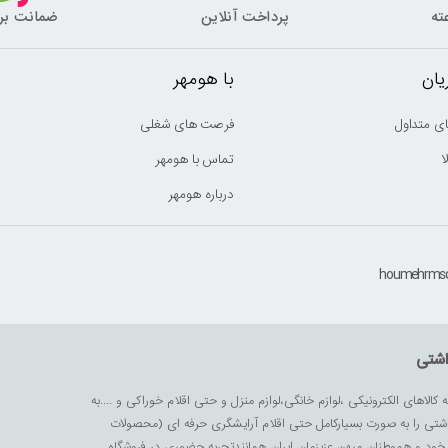
پرداخت آنلاین
ضمانت بر
ان
با هومهر
ی متداول
فرصت های شغلی
ا
تماس با هومهر
درباره هومهر
اشتی
ه کالاهای الکترونیکی ،لوازم خانگی،لوازم منزل و حتی اقلام خوراکی و ....به
داشتی را به صورت بسیارکامل حتی اقلام آرایشگری حرفه ای (محصولات
زیز خود و هموطنان میهن عزیزمان ایران همانندتجربه حضوری در فروشگاه