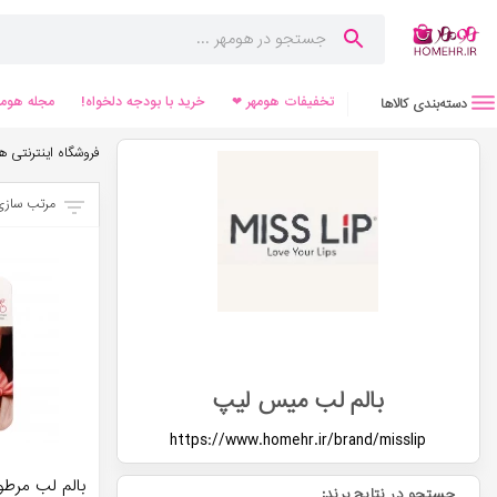
تخفیفات هومهر ❤
خرید با بودجه دلخواه!
مجله هومه
دسته‌بندی کالاها
فروشگاه اینترنتی ه
مرتب سازی
بالم لب میس لیپ
https://www.homehr.ir/brand/
misslip
بالم لب مرط
جستجو در نتایج برند: