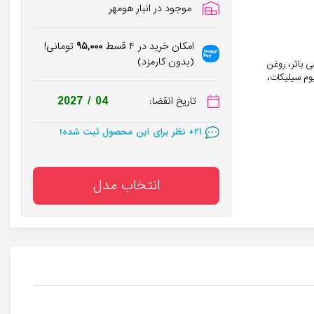
موجود در انبار هومهر
امکان خرید در ۴ قسط
۹۵,۰۰۰
تومانی!
(بدون کارمزد)
ورونیک اسید، تری گلیسیرید، ویتامین E، روغن کندر، ویتامین B5، شی باتر، روغن
وم سیلیکات،
در سبد خرید
۷۵۰
+ نفر!
2027 / 04
تاریخ انقضا:
۲۱
+ نظر برای این محصول ثبت شده!
در سبد خرید
۷۵۰
+ نفر!
انتخاب مدل