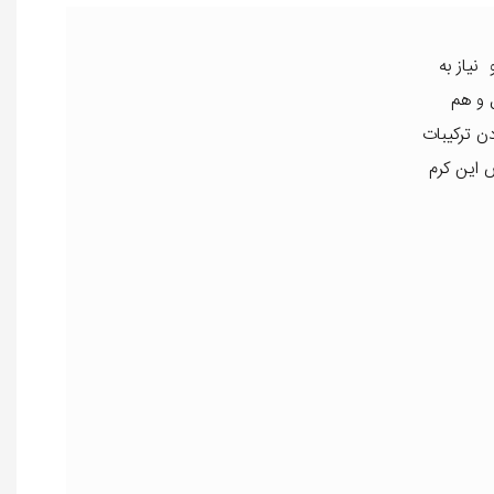
یاز به
افراد بالای 45 سال و هم
را بودن ترکیبات
 این کرم