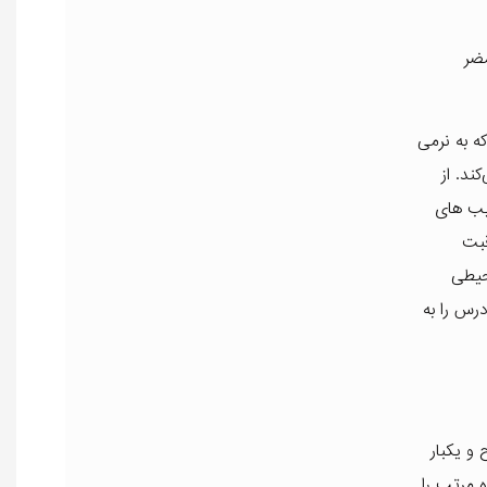
مضر
ه به نرمی
ند. از
یب های
قبت
حیطی
رس را به
کبار صبح و یکبار
 مرتب را