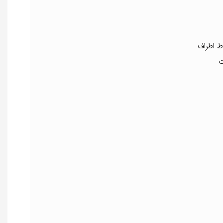
ط اطراف
ت