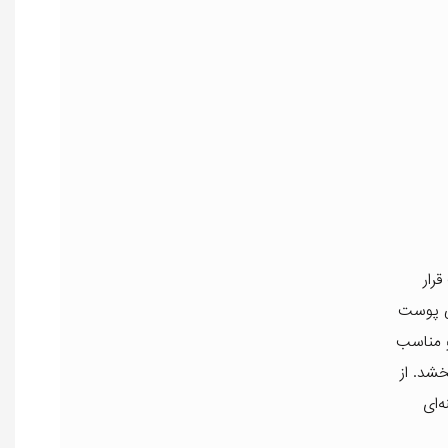
رار
عی پوست
و مناسب
خشد. از
‌ای