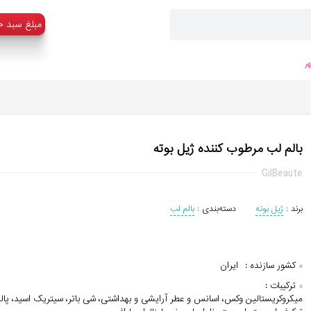
:مبلغ سبد خ
ر
بالم لب مرطوب کننده ژیل بوته
GilBeaute
برند :
ژیل بوته
دسته‌بندی :
بالم لب
کشور سازنده :
ایران
ترکیبات :
میکروکریستالین وکس، اسانس و عطر آرایشی و بهداشتی، شی باتر، سیتریک اسید، پال