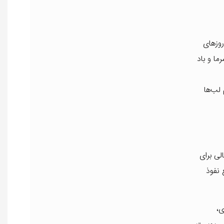
روزهای
ما و باد
 لب‌ها
لی برای
 نفوذ
ی،