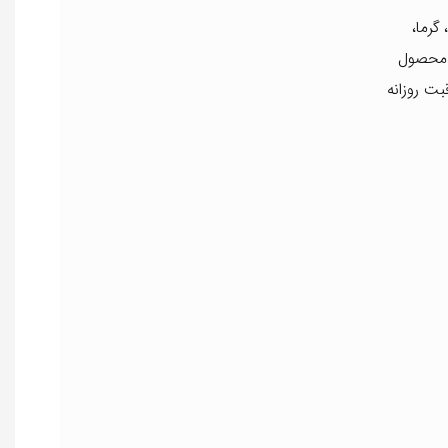
گرما،
ک محصول
بت روزانه