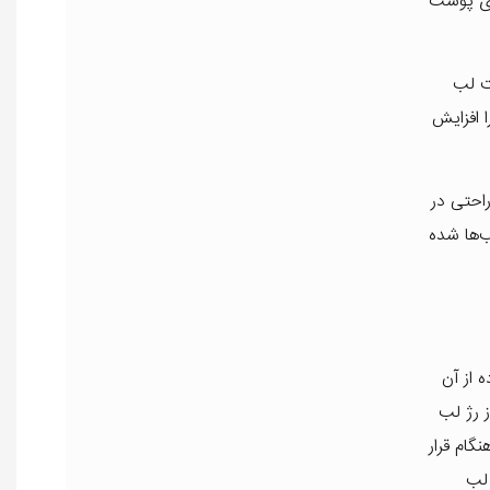
سازی پوست
وست لب
 افزایش
احتی در
غذیه عمقی لب‌ها شده
 از آن
 رژ لب
گام قرار
 لب