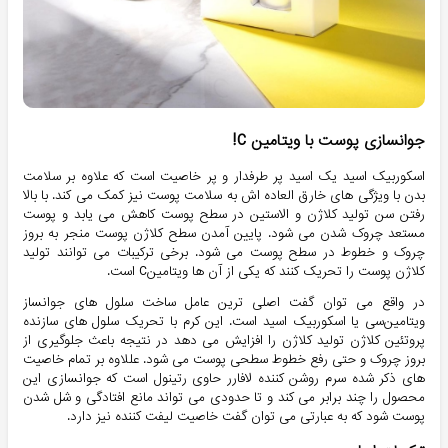
جوانسازی پوست با ویتامین C!
اسکوربیک اسید یک اسید پر طرفدار و پر خاصیت است که علاوه بر سلامت
بدن با ویژگی های خارق العاده اش به سلامت پوست نیز کمک می کند. با بالا
رفتن سن تولید کلاژن و الاستین در سطح پوست کاهش می یابد و پوست
مستعد چروک شدن می شود. پایین آمدن سطح کلاژن پوست منجر به بروز
چروک و خطوط در سطح پوست می شود. برخی ترکیبات می توانند تولید
کلاژن پوست را تحریک کنند که یکی از آن ها ویتامینC است.
در واقع می توان گفت اصلی ترین عامل ساخت سلول های جوانساز
ویتامین‌سی یا اسکوربیک اسید است. این کرم با تحریک سلول های سازنده
پروتئین کلاژن تولید کلاژن را افزایش می دهد در نتیجه باعث جلوگیری از
بروز چروک و حتی رفع خطوط سطحی پوست می شود. عللاوه بر تمام خاصیت
های ذکر شده سرم روشن کننده لافارر حاوی رتینول است که جوانسازی این
محصول را چند برابر می کند و تا حدودی می تواند مانع افتادگی و شل شدن
پوست شود که به عبارتی می توان گفت خاصیت لیفت کننده نیز دارد.