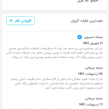
حجم
:
30 میل
مفیدترین نظرات کاربران
افزودن نظر
سمانه خسروی
21 شهریور 1402
من این ویتامین سی رو حدود سه روزه که صبح وشب استفاده میکنم توی همین
سه روز هم تاثیر داشته البته همراه با روتین پوستی خاص باید استفاده بشه تا تاثیر
مثبتی ببینین وگرنه اگر درست استفاده نشه بیشتر پوسترو تیره ولک دار میکنه
سمیه نریمانی
06 اردیبهشت 1402
تازه از سایت هومر سفارش دادم قبلن از الانزا سفارش دادم باقیمت خیلی بیشتر
منتظرم بدستم برسه درهمین حد بگم قیمتش به نسبت سایتهای دیگه خیلی
کمتره.درصورت اصل بودن تاکید میکنم خرید کنید.
سمیه نریمانی
11 اردیبهشت 1402