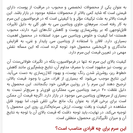
به عنوان یکی از محصولات تخصصی و محبوب در مراقبت از پوست، دارای
قیمتی است که شاید کمی بالاتر از محصولات مشابه موجود در بازار باشد. این
قیمت بالاتر به علت ترکیبات مؤثر و با کیفیتی است که در فرمولاسیون این سرم
به کار رفته است. سرم‌های حاوی ویتامین سی به طور کلی به دلیل تاثیرات
قابل‌توجهی که بر روشن‌سازی پوست و کاهش لک‌های تیره دارند، محبوب
هستند؛ اما کیفیت و خلوص ویتامین سی مورد استفاده در محصول اهمیت
بسیاری دارد. لافارر با استفاده از ویتامین سی پایدار و غنی، به افزایش
ماندگاری و اثربخشی محصول خود توجه کرده است، که این مسأله نقش
مهمی در تعیین قیمت این سرم دارد.
کیفیت بالای این سرم نه تنها در فرمولاسیون، بلکه در تأثیرات طولانی‌مدت آن
بر پوست نیز مشهود است. با مصرف مداوم آن، نتایج چشم‌گیری مانند کاهش
خطوط ریز، روشن‌تر شدن رنگ پوست، و بهبود کلاژن‌سازی به دست می‌آید.
این نتایج موجب می‌شود که بسیاری از افراد، حتی با وجود قیمت بالاتر،
ترجیح دهند این سرم را در روتین مراقبتی خود بگنجانند. این محصول به
دلیل غلظت ۲۰ درصد ویتامین سی، عملکردی قوی‌تر و سریع‌تر نسبت به
بسیاری از سرم‌های ویتامین سی موجود در بازار دارد. اگرچه قیمت آن ممکن
است برای برخی افراد به عنوان یک مانع مالی تلقی شود، اما بهبود قابل
مشاهده در کیفیت و بافت پوست، ارزش سرمایه‌گذاری روی این محصول را
توجیه می‌کند. در نهایت، باید توجه داشت که قیمت بالای آن با توجه به نتایج
آن و میزان تأثیرگذاری محصول، منطقی است.
این سرم برای چه افرادی مناسب است؟