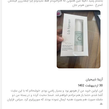
بدستم رسید دقیقا عین همونی ‌که الانزا‌خریدم فقط نمیدونم چرا اینقدررررر قیمتش
کمترع ..ممنون هومر جان
آزیتا ذبیحیان
30 اردیبهشت 1402
اين اولين خريد من از هومهر بود و بسيار راضي بودم. خوشحالم كه با اين سايت
آشنا شدم، حتما باز هم مزاحم خواهم شد. ضمنا محبت كرده و در بسته من دو
ماسك صورت هم بصورت هديه ارسال نموده بودند كه سورپرايزم كرد. سپاس فراوان
🙏