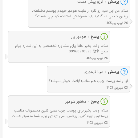
پرسش
آرزو پیش دست
سلام من این سرم رو تازه از سایت هومهر خریدم پوستم مختلطه،
روتین خاصی که گفتید باید همراهش استفاده کرد چی هست؟
26 فروردین 1405
پاسخ
هومهر یار
سلام وقت بخیر لطفاً برای مشاوره تخصصی به این شماره پیام
بدین 💐🥰 09960910593
26 فروردین 1405
پرسش
مینا تیموری
آیا واسه پوست چرب هم مناسبه؟باعث جوش نمیشه؟
03 شهریور 1403
پاسخ
مشاور هومهر
سلام وقت بخير برای پوست چرب سعی کنین محصولات مناسب
پوستتون تهیه کنین ویتامین سی ژیناژن برای شما مناسبتر هست
03 شهریور 1403