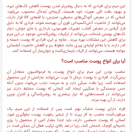
این سرم برای افرادی که به دنبال روشن‌تر شدن پوست، کاهش لک‌های تیره،
و بهبود بافت کلی صورت خود هستند، گزینه‌ای ایده‌آل محسوب می‌شود.
کسانی که در معرض آلودگی‌های محیطی، استرس، یا اشعه‌ی UV قرار دارند،
می‌توانند از خاصیت آنتی‌اکسیدانی قوی آن بهره‌مند شوند. فرادی که به دلیل
قرار گرفتن در معرض آفتاب، تغییرات هورمونی، بارداری یا جای جوش، دچار
لک‌های پوستی شده‌اند، می‌توانند از ترکیبات روشن‌کننده‌ی موجود در این سرم
برای کاهش این مشکلات بهره ببرند . علاوه بر این، افرادی که پوست خسته و
کدر دارند یا با علائم اولیه‌ی پیری مانند خطوط ریز و کاهش خاصیت کشسانی
مواجه هستند، می‌توانند از اثرات بازسازی‌کننده و جوان‌ساز آن استفاده کنند.
آیا برای انواع پوست مناسب است؟
مناسب بودن این سرم برای انواع پوست، به فرمولاسیون متعادل آن
برمی‌گردد. افرادی با پوست نرمال تا چرب می‌توانند به‌راحتی از این محصول
استفاده کنند، زیرا بافت سبکی دارد و به سرعت جذب می‌شود، بدون آنکه
حس چسبندگی یا سنگینی ایجاد کند. کسانی که پوست مختلط دارند نیز
می‌توانند در قسمت‌هایی که نیاز بیشتری به روشن‌کنندگی و کنترل چربی
دارند، از آن بهره ببرند.
افراد دارای پوست خشک بهتر است پس از استفاده از این سرم، یک
مرطوب‌کننده مناسب به کار ببرند تا از تبخیر رطوبت پوست جلوگیری شود.
کسانی که پوست حساسی دارند، باید ابتدا مقدار کمی از محصول را روی
ناحیه‌ای کوچک امتحان کنند، زیرا درصد بالای ترکیب فعال آن ممکن است در
برخی موارد باعث تحریک شود. در صورتی که پوست مستعد آکنه دارید، این