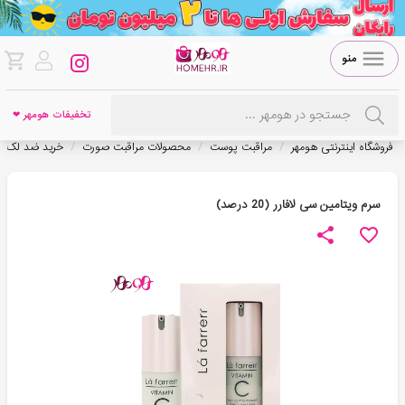
منو
تخفیفات هومهر ❤
/
/
/
فروشگاه اینترنتی هومهر
مراقبت پوست
محصولات مراقبت صورت
خرید ضد لک 
سرم ویتامین سی لافارر (20 درصد)