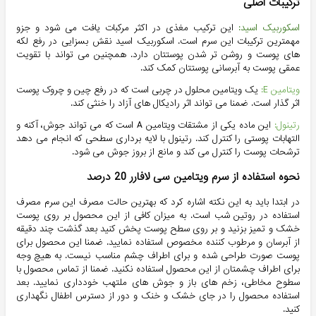
ترکیبات اصلی
اسکوربیک اسید:
این ترکیب مغذی در اکثر مرکبات یافت می شود و جزو
مهمترین ترکیبات این سرم است. اسکوربیک اسید نقش بسزایی در رفع لکه
های پوست و روشن تر شدن پوستتان دارد. همچنین می تواند با تقویت
عمقی پوست به آبرسانی پوستتان کمک کند.
ویتامین E:
یک ویتامین محلول در چربی است که در رفع چین و چروک پوست
اثر گذار است. ضمنا می تواند اثر رادیکال های آزاد را خنثی کند.
رتینول:
این ماده یکی از مشتقات ویتامین A است که می تواند جوش، آکنه و
التهابات پوستی را کنترل کند. رتینول با لایه برداری سطحی که انجام می دهد
ترشحات پوست را کنترل می کند و مانع از بروز جوش می شود.
نحوه استفاده از سرم ویتامین سی لافارر 20 درصد
در ابتدا باید به این نکته اشاره کرد که بهترین حالت مصرف این سرم مصرف
استفاده در روتین شب است. به میزان کافی از این محصول بر روی پوست
خشک و تمیز بزنید و بر روی سطح پوست پخش کنید بعد گذشت چند دقیقه
از آبرسان و مرطوب کننده مخصوص استفاده نمایید. ضمنا این محصول برای
پوست صورت طراحی شده و برای اطراف چشم مناسب نیست. به هیچ وجه
برای اطراف چشمتان از این محصول استفاده نکنید. ضمنا از تماس محصول با
سطوح مخاطی، زخم های باز و جوش های ملتهب خودداری نمایید. بعد
استفاده محصول را در جای خشک و خنک و دور از دسترس اطفال نگهداری
کنید.