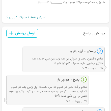
هنوز به دستم محصولات نرسید وددرررررررررررد تالللبببببلل
نمایش همه
۶
نظرات کاربران
پرسش و پاسخ
ارسال پرسش
پرسش
آرزو باقری
سلام وقتتون بخیر ی سوال من هم ویتامین سی خریدم هم
کلاژن چطوری باید مصرف کنم دوتاشو ؟؟
19 اردیبهشت 1405
پاسخ
هومهر یار
سلام وقت بخیر هر کدوم که سرم هست اول بزنین بعد هر کدوم
که کرمی هست اگر هر دو سرم هست یا هر دو کرم ، یکی رو صبح
بزنین و اون یکی شب 😍🌸
19 اردیبهشت 1405