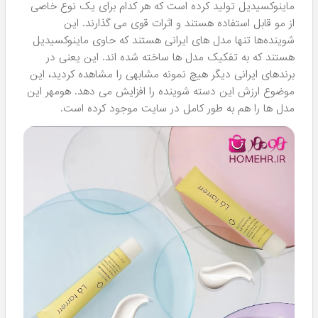
پد های بهداشتی:
این پدها برای پاکسازی پوست صورت به
بهترین شکل ممکن ساخته شده اند و این تولیدکننده با استفاده
از ترکیبات خلاقانه مانند لایه بردارهای قوی توانسته پدهای لایه
برداری تولید کند که تاثیراتی فراتر از پدهای معمولی دارند. اگر
میخواهید آرایش صورت خود را پاک کرده و در کنار آن از خواص
درمانی صاف کننده پوست صورت نیز بهره ببرید، پس ما به شما
این سری پدهای جذاب را پیشنهاد میکنیم که امتحان خود را
پس داده اند.
کرم های ترمیم کننده پوست:
این کرم ها به نیت کمک به ترمیم
پوست بدن و همچنین بهبود وضعیت بافت های زخمی و
تسکین سوختگی ها ساخته شده اند. 2 عدد از این کرم ها
توسط Lafarrerr عرضه شده است که هر دو مدل در هومهر
موجود هستند.
تونر های پاک کننده برای انواع مختلف پوست:
این محلول های
پاک کننده که اتفاقا جز پرطرفدارترین محصولات این کارخانه
هستند، برای پوست های خشک و چرب ساخته شده اند و واقعا
می توانند نتایج خوشحال کننده ای را برای شما ایجاد کنند.