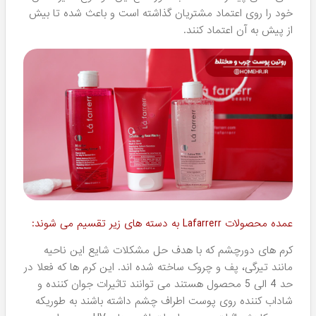
درصد تخفیف 💯
10 درصد!
پرفروش ترین محصول: 🔥
ضد آفتاب ها
جدیدترین محصول برند: 🕧
شامپو ضد زردی
گران ترین محصول: ⚡
سرم ویتامین سی 20%
تست حیوانی ✅
ندارد
تاریخ تاسیس ✅
1388 شمسی
نوع ضمانت ✅
گارانتی تعویض کالا هومهر
تاریخچه برند لافارر