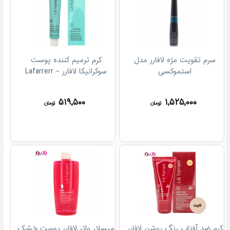
سرم تقویت مژه لافارر مدل
کرم ترمیم کننده پوست
استموکسی
سوکرانیکا لافارر - Lafarrerr
۵۱۹,۵۰۰
۱,۵۲۵,۰۰۰
تومان
تومان
کرم ضد آفتاب رنگ روشن لافارر
میسلار واتر لافارر پوست خشک