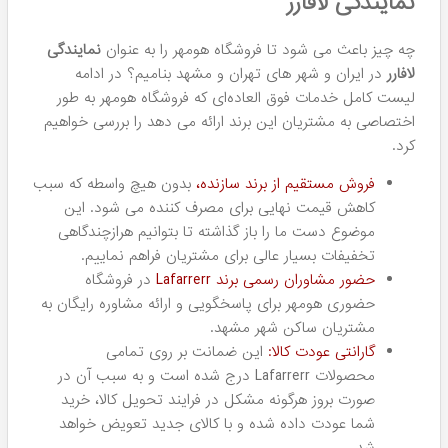
مشاهده نمایید.
خرید محصولات لافارر
اگر قصد خرید محصولات Lafarrerr را دارید، جای درستی را
انتخاب کرده اید! چرا؟ فروشگاه هومهر به طور مستقیم با
برند Lafarrerr همکاری می کند و در شهر مشهد به عنوان یکی از
نمایندگی های معتبر این شرکت داخلی شناخته می شود،
کارشناسان این شرکت در فروشگاه ما پاسخگوی سوالات شما