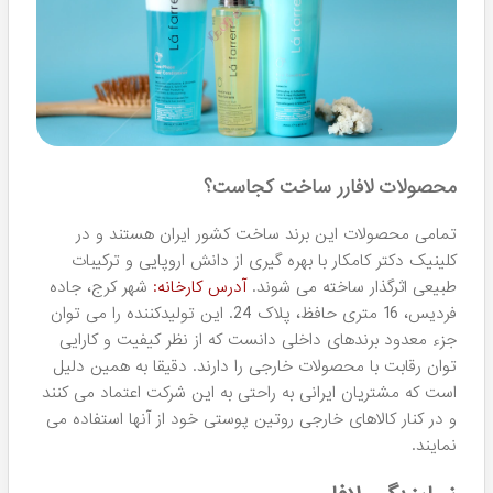
می توانید به جنگ با آکنه ها و باکتری های مزاحم موجود بر
روی سطح صورت بروید.
کرم‌های مرطوب کننده دست و صورت:
این کرم ها را می توانید
هر روز برای تامین رطوبت موردنیاز پوست صورت، دست و بدن
خود استفاده کنید. به همین راحتی! برای انواع مختلف پوست
حتی پوست هایی که حساس هستند نیز قابل مصرف می
باشند.
ماسک و سرم‌های مو:
شما می توانید به سادگی برای سالم و
خوش حالت ماندن موهایتان روی این محصولات مویی حساب
باز کنید. می دانید دقیقا چه وقتی اثرگذاری آنها بیشتر می شود؟
زمانی که بعد از شوینده های سر Lafarrerr از آنها استفاده
نمایید.
ژل‌های روشن کننده صورت:
با اینکه دسته بندی روشن کننده
این مجموعه هیچوقت آنقدرها مشهور نشد که بتواند با رقبای
خارجی اش رقابت کند اما بازهم نمی شود به سادگی از خواص
زیاد آنها گذر کرد. پیشنهاد می کنیم حداقل یکبار برای روشن
سازی پوست خود از آنها استفاده کنید و تاثیرات مطلوب آنها را