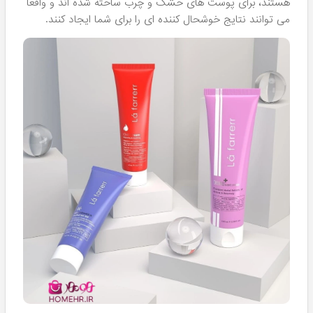
لافارر
را تجربه کرده و یا حتی حداقل یکبار از آن استفاده نموده
است!
لیست محصولات لافارر
آنچه که موجب محبوبیت این شرکت آرایشی شده است،
استفاده از مواد گیاهی در کنار فرمولاسیون های پیشرفته سبب
شده است تا مشتریان با کمال میل به کالاهای این شرکت
اعتماد کنند. در حقیقت چه چیزی بهتر از توید کننده ای که
فرمول وگان را برای کالاهایش انتخاب نموده است و هیچ تست
حیوانی روی آنها انجام نمی دهد! علاوه بر اینها مطابق استاندارد
های حال حاضر اروپا به طراحی کالاهایش می پردازد و اثری از
الگوبرداری ها و تقلید های کورکوانه در آنها دیده نمی شود.
این یک نقطه عطف برای برندی ایرانی است که برخلاف برندهای
داخلی مشابه، هیچگونه تقلیدی را در دستور کار قرار نداده است
و همواره هدف آن تولید محصولاتی ارزشمند با استفاده از فرمول
های علمی پیشرفته است. به طور قطع این موضوع تاثیر خاص
خود را روی اعتماد مشتریان گذاشته است و باعث شده تا بیش