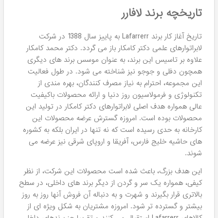
کرم ضد آفتاب لافارر SPF40
سرم تقویت کننده مو
رنگ برنزه پوست خشک و
استموکسی لافارر 50 میل
معمولی
۲,۴۸۹,۸۰۰
۱,۱۸۹,۸۰۰
تومان
تومان
کرم ضد آفتاب کودک لافارر
سرم ضد وز مو لافارر مدل Anti-
(دخترانه و پسرانه SPF30)
Frizz
۱,۳۴۹,۸۰۰
۱,۲۱۹,۸۰۰
تومان
تومان