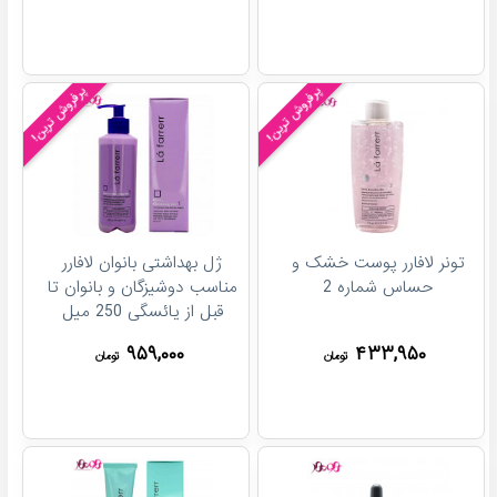
پرفروش ترین!
پرفروش ترین!
تونر لافارر پوست خشک و
ژل بهداشتی بانوان لافارر
حساس شماره 2
مناسب دوشیزگان و بانوان تا
قبل از یائسگی 250 میل
۹۵۹,۰۰۰
۴۳۳,۹۵۰
تومان
تومان