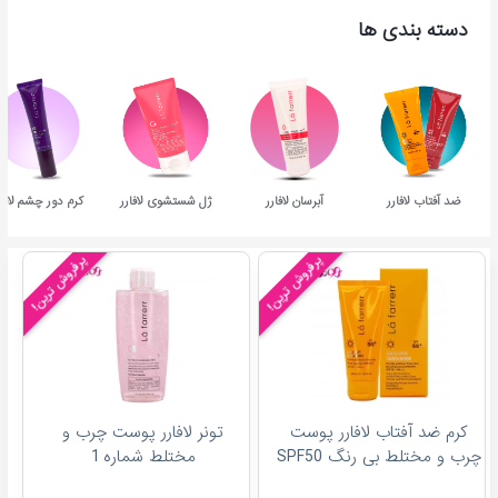
دسته بندی ها
ضد آفتاب لافارر
آبرسان لافارر
ژل شستشوی لافارر
کرم دور چشم لافار
پرفروش ترین!
پرفروش ترین!
کرم ضد آفتاب لافارر پوست
تونر لافارر پوست چرب و
چرب و مختلط بی رنگ SPF50
مختلط شماره 1