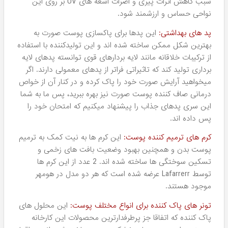
تاریخ آغاز کار برند Lafarrerr به پاییز سال 1388 در شرکت
لابراتوارهای علمی دکتر کامکار باز می گردد. دکتر محمد کامکار
علاوه بر تاسیس این برند، به عنوان موسس برند های دیگری
همچون دفلی و جوجو نیز شناخته می شود. در طول فعالیت
این مجموعه، احترام به نیاز مصرف کنندگان، بهره مندی از
تکنولوژی و فرمولاسیون روز دنیا و ارائه محصولات باکیفیت
عالی همواره هدف اصلی لابراتوارهای دکتر کامکار در تولید این
محصولات بوده است. امروزه گسترش عرضه محصولات این
کارخانه به حدی رسیده است که نه تنها در ایران بلکه به کشوره
های حاشیه خلیج فارس، آفریقا و اروپای شرقی نیز عرضه می
شوند.
این هدف بزرگ، باعث شده است محصولات این شرکت، از نظر
کیفی، همواره یک سر و گردن از دیگر برند های داخلی، در سطح
بالاتری قرار بگیرند و شهرت و به دنباله آن فروش آنها روز به روز
بیشتر و گسترده تر شود. امروزه مشتریان به شکل ویژه ای از
کالاهای Lafarrerr استقبال می کنند و تقریبا جز برندهای داخلی
است که هر ایرانی حداقل یکبار نام آنرا شنیده،
خرید محصولات