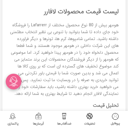
قابل توجی را برای دسته بندی این تولید کننده داخلی
اعمال می کند. تخفیف هایی که از 10 تا 30 درصد (بسته
به نوع مناسبت یا تخفیف) متغیر هستند و معمولا با
استقبال بی نظیر مشتریان و همراهان ما مواجه می
شوند.
نمایندگی لافارر در مشهد
فروشگاه هومهر با بیش از 20 سال تجربه در فروش محصولات
آرایشی و بهداشتی ، چندین سال است که انواع محصولات لافارر
را با تخفیف های پیوسته به شما تقدیم می کند.
آدرس فروشگاه حضوری ما در شهر مشهد:
احمد آباد بلوار
کلاهدوز – بین کلاهدوز 14 و 16 – پلاک 116 (حاشیه خیابان) –
فروشگاه آرایشی هومهر
حضور مشاوران رسمی شرکت لافارر در فروشگاه حضوری ما و
امکان خرید محصولات اصلی این شرکت باعث شده که
همشهریان هومهر را به عنوان نمایندگی برند لافارر در شهر مشهد
بشناسند. شما هم می توانید با مراجعه به فروشگاه حضوری ما،
پروفایل
تخفیفات
ضدآفتاب‌ها
آبرسان‌ها
پاکسازی