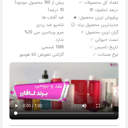
پرفروش ترین!
پرفروش ترین!
شامپو آبرسان موی خشک لافارر
شامپو روزانه مخصوص موهای
- 250 میل
معمولی و نازک لافارر -
Lafarrerr
۸۷۶,۰۰۰
۴۰۸,۹۰۰
تومان
تومان