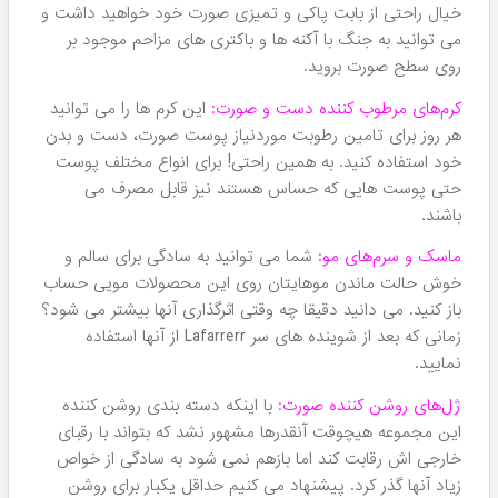
ترین و جذاب ترین دسته بندی تولید شده توسط برند Lafarrerr
است که واقعا کیفیت فوق العاده ای دارند. تمامی مدل های این
کرم ها در هومهر یعنی
نمایندگی محصولات لافارر
موجود می
باشند. فروش این دسته‌بندی در هومهر از ابتدا تا به الان فوق
العاده بوده است و به همین دلیل هومهر هرگز موجودی این
دسته را کاهش نمی دهد.
شامپو های کنترل کننده چربی:
این شوینده های خوش قیمت را
می توانید با قیمت های باورنکردنی از هومهر تهیه کنید و این را
بدانید که با ترکیبات گیاهی غنی سازی شده اند. برای موهای
چرب شبیه به یک معجزه هستند و می توانند به خوبی باعث
تنظیم میزان چربی در کف سر شوند و بدین ترتیب از بسیاری از
مشکلات مو پیشگیری کنند. پس اگر موی چرب دارید، این
شامپو همان چیزی است که بدرد موی شما خواهد خورد و مفید
واقع خواهد شد.
شوینده های ضدریزش موی سر که انواع مختلفی دارند:
این
شرکت شوینده های چندگانه ای را با استفاده ماده موثره
ماینوکسیدیل تولید کرده است که هر کدام برای یک نوع خاصی