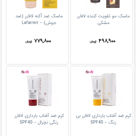
ماسک مو تقویت کننده لافارر
ماسک ضد آکنه لافارر (ضد
مشکی
جوش) - Lafarrerr
۷۷۹,۸۰۰
۴۹۸,۹۰۰
تومان
تومان
کرم ضد آفتاب بارداری لافارر بی
کرم ضد آفتاب بارداری لافارر
رنگ - SPF40
رنگی نچرال - SPF40