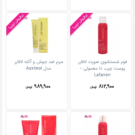
پرفروش ترین!
پرفروش ترین!
فوم شستشوی صورت لافارر
سرم ضد جوش و آکنه لافارر
پوست چرب تا معمولی -
مدل Azetinol
Lafarrerr
۹۸۹,۹۰۰
۸۱۲,۹۰۰
تومان
تومان