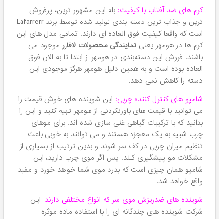
از پیش به آن اعتماد کنند.
عمده محصولات Lafarrerr به دسته های زیر تقسیم می شوند:
کرم های دورچشم که با هدف حل مشکلات شایع این ناحیه
مانند تیرگی، پف و چروک ساخته شده اند. این کرم ها که فعلا در
حد 4 الی 5 محصول هستند می توانند تاثیرات جوان کننده و
شاداب کننده روی پوست اطراف چشم داشته باشند به طوریکه
سبب کاهش اثرات پیری و اصرات اشعه های UV بر روی این
نواحی حساس و ارزشمند شود.