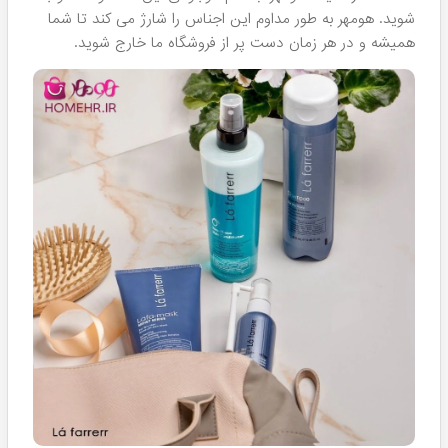
چه چیز باعث می شود تا فروشگاه هومهر را به عنوان
نمایندگی
لافارر
در ایران و شهر های تهران و مشهد بنامیم؟ در ادامه
لیست کامل خدمات فوق العاده‌ای که فروشگاه هومهر به طور
اختصاصی به مشتریان این برند ارائه می دهد را بررسی خواهیم
کرد.
فروش مستقیم از برند سازنده،
بدون هیچ واسطه که سبب
کاهش قیمت نهایی برای مصرف کننده می شود. این
موضوع دست ما را باز گذاشته تا بتوانیم هرازچندگاهی
تخفیفات بسیار عالی برای مشتریان فراهم نماییم.
حضور مشاوران رسمی برند Lafarrerr
در فروشگاه
حضوری هومهر برای پاسخگویی و ارائه مشاوره رایگان به
مشتریان ساکن شهر مشهد.
گارانتی عودت کالا:
این ضمانت بر روی تمامی
محصولات Lafarrerr درج شده است و به سبب آن در
صورت بروز هرگونه مشکل در فرایند تحویل کالا، خرید
شما عودت داده شده و با کالای جدید تعویض خواهد
شد.
تخفیفات فصلی:
تقریبا هر ماه، وبسایت ما تخفیف های