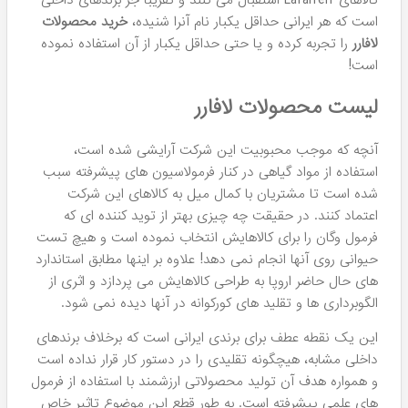
۲
مدل
محصولات لافارر
محصولات لافارر
را می توان جز بهترین و مرغوب ترین
محصولات آرایشی و بهداشتی ایرانی نام برد که با بهره گیری از
دانش روز اروپا و توان علمی متخصصین داخلی توانسته در دهه
اخیر، محبوبیت فوق العاده بالایی را درمیان مردم ایران بدست
آورد. در ادامه با هومهر معرفی
برند لافارر
، بررسی تاریخچه آن،
دلایل موفقیت این شرکت، لیست قیمت تمامی
محصولات Lafarrerr و امتیازات ویژه خرید آنها از هومهر به عنوان
نمایندگی لافارر در شهر مشهد و تهران همراه باشید.
کشور سازنده 🚩
ایران
تعداد کل محصولات ✅
بیش از 100 محصول موجود!