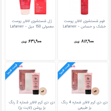
فوم شستشوی لافارر پوست
ژل شستشوی لافارر پوست
خشک و حساس - Lafarrerr
معمولی 150 میل - Lafarrerr
۶۳۱,۹۰۰
۸۱۲,۹۰۰
تومان
تومان
قیمت قدیم!
قیمت قدیم!
دی دی کرم لافارر شماره 4 رنگ
دی دی کرم لافارر شماره 2 رنگ
بژ طبیعی
بژ روشن (لایت بژ)