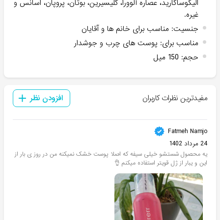
الیگوساکارید، عصاره آلوورا، گلیسیرین، بوتان، پروپان، اسانس و
غیره.
جنسیت
:
مناسب برای خانم ها و آقایان
مناسب برای
:
پوست های چرب و جوشدار
حجم
:
150 میل
مفیدترین نظرات کاربران
افزودن نظر
Fatmeh Namjo
24 مرداد 1402
یه محصول شستشو خیلی سیفه که اصلا پوست خشک نمیکنه من در روز ی بار از
این و یبار از ژل قویتر استفاده میکنم 👌