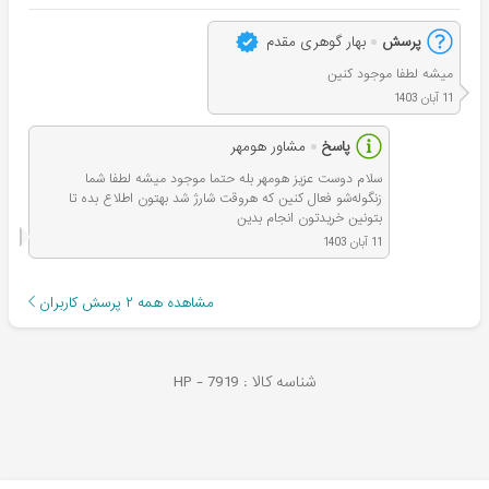
پرسش
بهار گوهری مقدم
میشه لطفا موجود کنین
11 آبان 1403
پاسخ
مشاور هومهر
سلام دوست عزیز هومهر بله حتما موجود میشه لطفا شما
زنگوله‌شو فعال کنین که هروقت شارژ شد بهتون اطلاع بده تا
بتونین خریدتون انجام بدین
11 آبان 1403
مشاهده همه
۲
پرسش کاربران
شناسه کالا :
7919
HP -