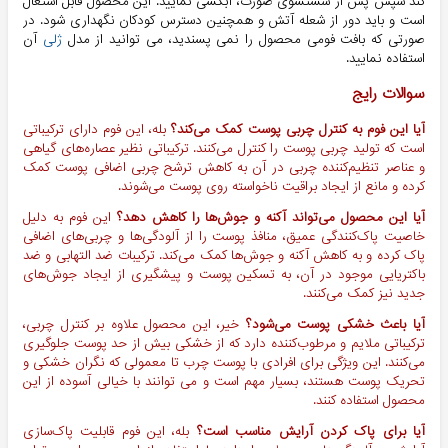
کند سپس پس از شستشوی صورت، آبکشی نمایید. این محصول قابل اشتعال
است و باید دور از شعله آتش و همچنین دسترس کودکان نگهداری شود. در
صورتی که بافت فومی محصول را نمی پسندید، می توانید از مدل
ژلی
آن
استفاده نمایید.
سوالات رایج
آیا این فوم به کنترل چربی پوست کمک می‌کند؟
بله، این فوم دارای ترکیباتی
است که تولید چربی پوست را کنترل می‌کنند. ترکیباتی نظیر عصاره‌های گیاهی
و عناصر تنظیم‌کننده چربی در آن به کاهش ترشح چربی اضافی پوست کمک
کرده و مانع از ایجاد براقیت ناخواسته روی پوست می‌شوند.
آیا این محصول می‌تواند آکنه و جوش‌ها را کاهش دهد؟
این فوم به دلیل
خاصیت پاک‌کنندگی عمیق، منافذ پوست را از آلودگی‌ها و چربی‌های اضافی
پاک کرده و به کاهش آکنه و جوش‌ها کمک می‌کند. ترکیبات ضد التهابی و ضد
باکتریایی موجود در آن، به تسکین پوست و پیشگیری از ایجاد جوش‌های
جدید نیز کمک می‌کنند.
آیا باعث خشکی پوست می‌شود؟
خیر، این محصول علاوه بر کنترل چربی،
ترکیباتی ملایم و مرطوب‌کننده دارد که از خشکی بیش از حد پوست جلوگیری
می‌کنند. این ویژگی برای افرادی با پوست چرب تا معمولی که نگران خشکی و
تحریک پوست هستند، بسیار مهم است و می توانند با خیالی آسوده از این
محصول استفاده کنند.
آیا برای پاک کردن آرایش مناسب است؟
بله، این فوم قابلیت پاک‌سازی