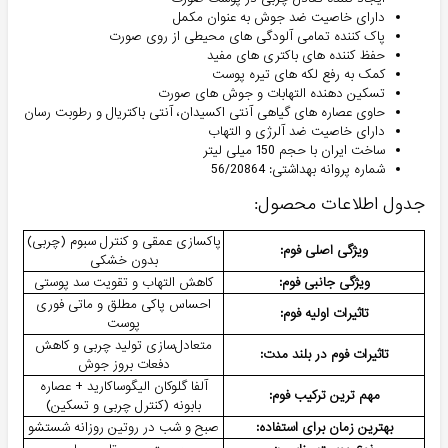
دارای خاصیت ضد جوش به عنوان مکمل
پاک کننده تمامی آلودگی های محیطی از روی صورت
حفظ کننده های باکتری‌ های مفید
کمک به رفع لکه های تیره پوست
تسکین دهنده التهابات و جوش های صورت
حاوی عصاره‌ های گیاهی آنتی اکسیدان، آنتی باکتریال و رطوبت رسان
دارای خاصیت ضد آلرژی و التهاب
ساخت ایران با حجم 150 میلی لیتر
شماره پروانه بهداشتی: 56/20864
جدول اطلاعات محصول:
پاکسازی عمقی و کنترل سبوم (چربی)
ویژگی اصلی فوم:
بدون خشکی
ویژگی جانبی فوم:
کاهش التهاب و تقویت سد پوستی
احساس پاکی مطلق و ماتی فوری
تاثیرات اولیه فوم:
پوست
متعادل‌سازی تولید چربی و کاهش
تاثیرات فوم در بلند مدت:
دفعات بروز جوش
آلفا گلوکان الیگوساکارید + عصاره
مهم ترین ترکیب فوم:
بابونه (کنترل چربی و تسکین)
بهترین زمان برای استفاده:
صبح و شب در روتین روزانه شستشو