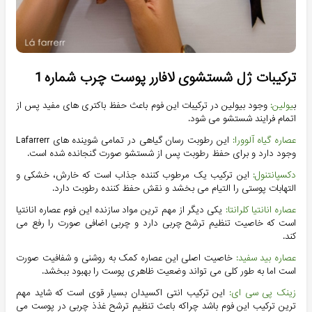
ترکیبات ژل شستشوی لافارر پوست چرب شماره 1
ب
یولین:
وجود بیولین در ترکیبات این فوم باعث حفظ باکتری های مفید پس از
اتمام فرایند شستشو می شود.
عصاره گیاه آلوورا:
این رطوبت رسان گیاهی در تمامی شوینده های Lafarrerr
وجود دارد و برای حفظ رطوبت پس از شستشو صورت گنجانده شده است.
دکسپانتنول:
این ترکیب یک مرطوب کننده جذاب است که خارش، خشکی و
التهابات پوستی را التیام می بخشد و نقش حفظ کننده رطوبت دارد.
عصاره انانتیا کلرانتا:
یکی دیگر از مهم ترین مواد سازنده این فوم عصاره انانتیا
است که خاصیت تنظیم ترشح چربی دارد و چربی اضافی صورت را رفع می
کند.
عصاره بید سفید:
خاصیت اصلی این عصاره کمک به روشنی و شفافیت صورت
است اما به طور کلی می تواند وضعیت ظاهری پوست را بهبود ببخشد.
زینک پی سی ای:
این ترکیب انتی اکسیدان بسیار قوی است که شاید مهم
ترین ترکیب این فوم باشد چراکه باعث تنظیم ترشح غذذ چربی در پوست می