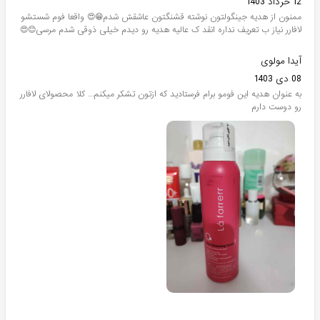
12 خرداد 1403
ممنون از هدیه جینگولتون نوشته قشنگتون عاشقش شدم😁😍 واقعا فوم شستشو
لافارر نیاز ب تعریف نداره انقد ک عالیه هدیه رو دیدم خیلی ذوقی شدم مرسی😊😍
آیدا مولوی
08 دی 1403
به عنوان هدیه این فومو برام فرستادید که ازتون تشکر میکنم... کلا محصولای لافارر
رو دوست دارم