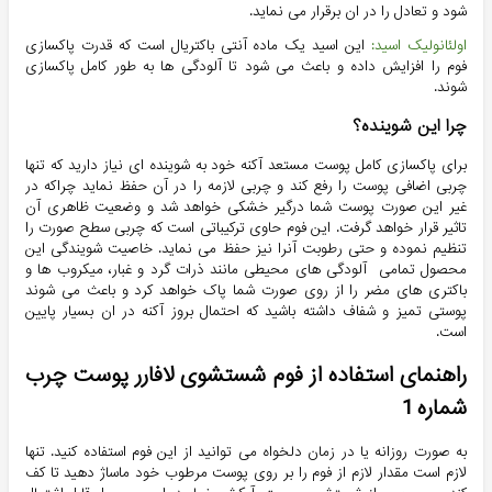
شود و تعادل را در ان برقرار می نماید.
اولئانولیک اسید:
این اسید یک ماده آنتی باکتریال است که قدرت پاکسازی
فوم را افزایش داده و باعث می شود تا آلودگی ها به طور کامل پاکسازی
شوند.
چرا این شوینده؟
برای پاکسازی کامل پوست مستعد آکنه خود به شوینده ای نیاز دارید که تنها
چربی اضافی پوست را رفع کند و چربی لازمه را در آن حفظ نماید چراکه در
غیر این صورت پوست شما درگیر خشکی خواهد شد و وضعیت ظاهری آن
تاثیر قرار خواهد گرفت. این فوم حاوی ترکیباتی است که چربی سطح صورت را
تنظیم نموده و حتی رطوبت آنرا نیز حفظ می نماید. خاصیت شویندگی این
محصول تمامی آلودگی‌ های محیطی مانند ذرات گرد و غبار، میکروب ها و
باکتری های مضر را از روی صورت شما پاک خواهد کرد و باعث می شوند
پوستی تمیز و شفاف داشته باشید که احتمال بروز آکنه در ان بسیار پایین
است.
راهنمای استفاده از فوم شستشوی لافارر پوست چرب
شماره 1
به صورت روزانه یا در زمان دلخواه می توانید از این فوم استفاده کنید. تنها
لازم است مقدار لازم از فوم را بر روی پوست مرطوب خود ماساژ دهید تا کف