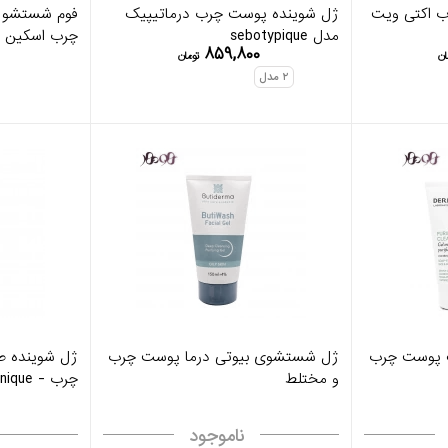
 اکتی ویت
ژل شوینده پوست چرب درماتیپیک
فوم شستشو 
مدل sebotypique
چرب اسکین و
۸۵۹,۸۰۰
ان
تومان
۲
مدل
 پوست چرب
ژل شستشوی بیوتی درما پوست چرب
ژل شوینده 
و مختلط
چرب - Veronique
ناموجود