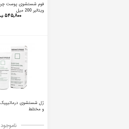
فوم شستشوی پوست چرب
ویتالیر 200 میل
۵۴۵,۸۰۰
توم
ژل شستشوی درماتيپيک
و مختلط
ناموجود