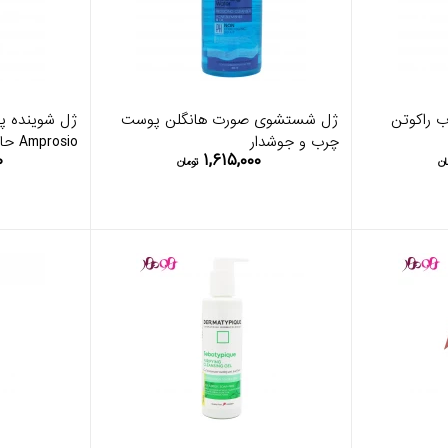
 راکوتن
ژل شستشوی صورت هانگلن پوست
ژل شوینده پ
چرب و جوشدار
Amprosio حاوی زینک
۰
۱,۶۱۵,۰۰۰
ان
تومان