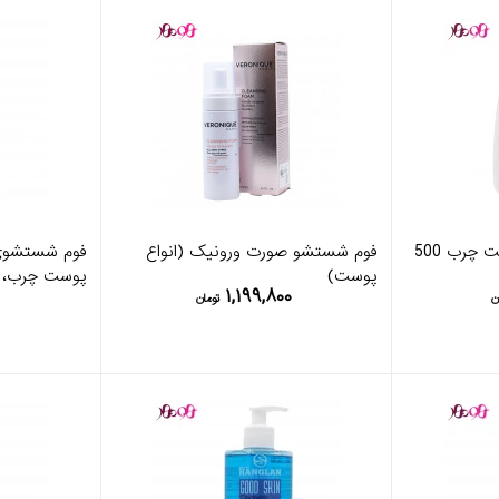
ژل شستشوی کامان پوست چرب 500
فوم شستشو صورت ورونیک (انواع
فوم شستشوی 
پوست)
پوست چرب، م
۱,۱۹۹,۸۰۰
ن
تومان