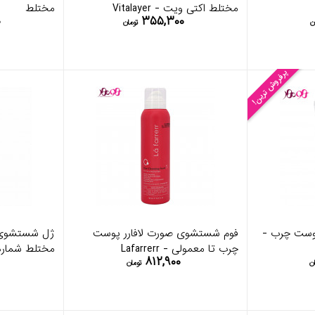
مختلط اکتی ویت - Vitalayer
مختلط
۰
۳۵۵,۳۰۰
ن
تومان
پرفروش ترین!
وست چرب -
فوم شستشوی صورت لافارر پوست
ژل شستشوی 
چرب تا معمولی - Lafarrerr
مختلط شماره 1 - 200 م
۸۱۲,۹۰۰
ان
تومان