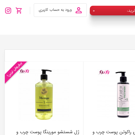
رید
۰
ورود به حساب کاربری
پرفروش ترین!
راکوتن پوست چرب و
ژل شستشو مورینگا پوست چرب و