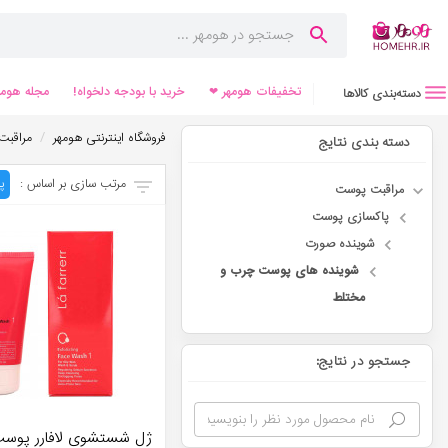
تخفیفات هومهر ❤
خرید با بودجه دلخواه!
مجله هومه
دسته‌بندی کالاها
/
فروشگاه اینترنتی هومهر
مراقبت
دسته بندی نتایج
مرتب سازی بر اساس :
پ
مراقبت پوست
پاکسازی پوست
شوینده صورت
شوینده های پوست چرب و
مختلط
جستجو در نتایج:
ژل شستشوی لافارر پوس