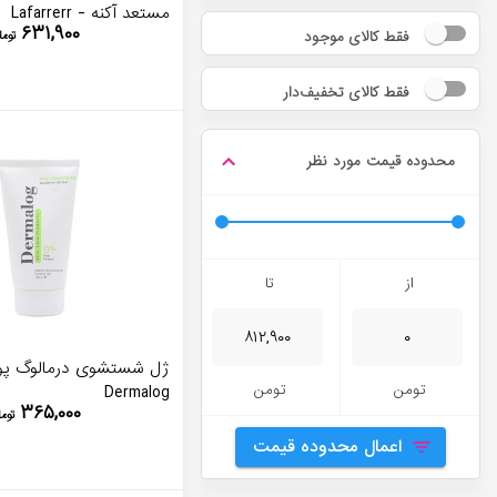
مستعد آکنه - Lafarrerr
۶۳۱,۹۰۰
فقط کالای موجود
توما
فقط کالای تخفیف‌دار
محدوده قیمت مورد نظر
از
تا
ژل شستشوی درمالوگ پ
تومن
تومن
Dermalog
۳۶۵,۰۰۰
توم
اعمال محدوده قیمت