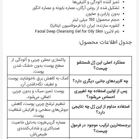
تمیز کننده آلودگی و کثیفی‌ها
تشکیل شده از روغن آرگان، عصاره بابونه و عصاره انگور
بدون پارابن و صابون
حجم محصول: 150 میلی لیتر
کشوره سازنده: ایران (با فرمولاسیون ایتالیا)
نام لاتین: Facial Deep Cleansing Gel for Oily Skin
جدول اطلاعات محصول:
پاکسازی عمقی چربی و آلودگی از
عملکرد اصلی این ژل شستشو
سطح پوست بدون خشک شدن
چیست؟
پوست.
کمک به کاهش برق ناخوشایند پوست
چه کاربردهای جانبی دیگری دارد؟
و لطیف نگه‌داشتن آن.
پس از اولین استفاده چه تغییری
پوست تمیز، سبک و بدون چربی
احساس می‌شود؟
اضافی می‌شود.
تنظیم ترشح چربی پوست، کاهش
استفاده مداوم از این ژل چه نتایجی
جوش‌های سطحی و افزایش شفافیت
دارد؟
پوست.
عصاره گریپ‌فروت به‌دلیل خاصیت
برجسته‌ترین ترکیب موجود در فرمول
ضدباکتری و شاداب‌کننده‌ی
چیست؟
طبیعی‌اش.