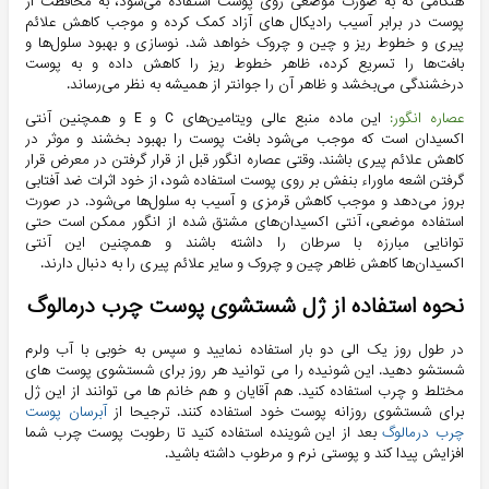
هنگامی که به صورت موضعی روی پوست استفاده می‌شود، به محافظت از
پوست در برابر آسیب رادیکال های آزاد کمک کرده و موجب کاهش علائم
پیری و خطوط ریز و چین و چروک خواهد شد. نوسازی و بهبود سلول‌ها و
بافت‌ها را تسریع کرده، ظاهر خطوط ریز را کاهش داده و به پوست
درخشندگی می‌بخشد و ظاهر آن را جوانتر از همیشه به نظر می‌رساند.
عصاره انگور:
این ماده منبع عالی ویتامین‌های C و E و همچنین آنتی
اکسیدان است که موجب می‌شود بافت پوست را بهبود بخشند و موثر در
کاهش علائم پیری باشند. وقتی عصاره انگور قبل از قرار گرفتن در معرض قرار
گرفتن اشعه ماوراء بنفش بر روی پوست استفاده شود، از خود اثرات ضد آفتابی
بروز می‌دهد و موجب کاهش قرمزی و آسیب به سلول‌ها می‌شود. در صورت
استفاده موضعی، آنتی اکسیدان‌های مشتق شده از انگور ممکن است حتی
توانایی مبارزه با سرطان را داشته باشند و همچنین این آنتی
اکسیدان‌ها کاهش ظاهر چین و چروک و سایر علائم پیری را به دنبال دارند.
نحوه استفاده از ژل شستشوی پوست چرب درمالوگ
در طول روز یک الی دو بار استفاده نمایید و سپس به خوبی با آب ولرم
شستشو دهید. این شونیده را می توانید هر روز برای شستشوی پوست های
مختلط و چرب استفاده کنید. هم آقایان و هم خانم ها می توانند از این ژل
برای شستشوی روزانه پوست خود استفاده کنند. ترجیحا از
آبرسان پوست
چرب درمالوگ
بعد از این شوینده استفاده کنید تا رطوبت پوست چرب شما
افزایش پیدا کند و پوستی نرم و مرطوب داشته باشید.