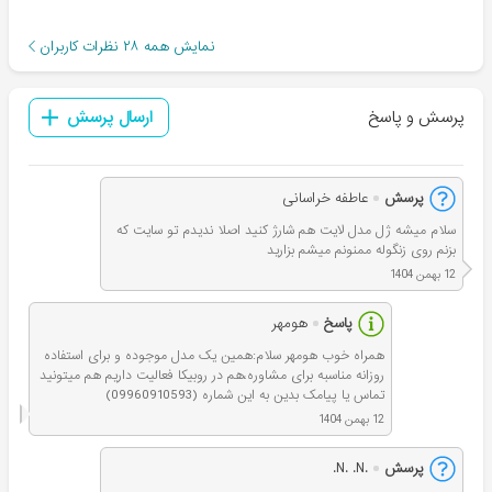
نمایش همه
۲۸
نظرات کاربران
پرسش و پاسخ
ارسال پرسش
پرسش
عاطفه خراسانی
سلام میشه ژل مدل لایت هم شارژ کنید اصلا ندیدم تو سایت که
بزنم روی زنگوله ممنونم میشم بزارید
12 بهمن 1404
پاسخ
هومهر
همراه خوب هومهر سلام:همین یک مدل موجوده و برای استفاده
روزانه مناسبه برای مشاوره،هم در روبیکا فعالیت داریم هم میتونید
تماس یا پیامک بدین به این شماره (09960910593)
12 بهمن 1404
پرسش
.N. .N.