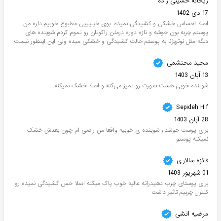
ریحانه حسینی زاده
17 دی 1402
اصلا احساس خشکی و کشیدگی نمیده. بوی خیلیییی مطبوع خوبیم داره من
پوستم چربه بون جوشه و تازه دوره درملن راکوتان رو تموم کردم شوینده های
دیگه مثل نوتریژنا به پوستم حالت کشیدگی و خشکی میده ولی این اینطور نیست
مجید محتشمی
13 آبان 1403
شوینده خوبی هست صورت رو تمیز می‌کنه و اصلا خشک نمیکنه
Sepideh H f
28 آبان 1403
برای پوست جوشدار شوینده ی خوبیه واقعا من راضی ام چون بعدش خشک
نمیکنه پوستو
فائزه سالاری
01 شهریور 1403
برای پوستای چرب دهیدراته عالیه خوب پاک میکنه اصلا حس کشیدگی نمیده رو
کنترل چربیم تاثیر داشت
مرضیه اتشی