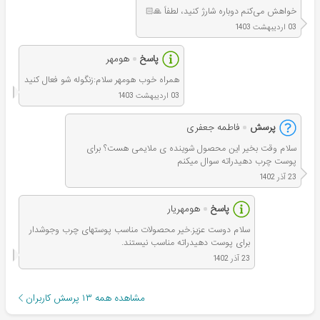
خواهش می‌کنم دوباره شارژ کنید، لطفاً 🙏🏻
03 اردیبهشت 1403
پاسخ
هومهر
همراه خوب هومهر سلام:زنگوله شو فعال کنید
03 اردیبهشت 1403
پرسش
فاطمه جعفری
سلام وقت بخیر این محصول شوینده ی ملایمی هست؟ برای
پوست چرب دهیدراته سوال میکنم
23 آذر 1402
پاسخ
هومهریار
سلام دوست عزیز.خیر محصولات مناسب پوستهای چرب وجوشدار
برای پوست دهیدراته مناسب نیستند.
23 آذر 1402
مشاهده همه
۱۳
پرسش کاربران