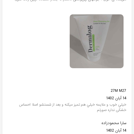
27M M27
14 آبان 1402
خيلي خوب و ملايمه خيلي هم تميز ميكنه و بعد از شستشو اصلا احساس
خشكى نداره صورتم
سارا محمودزاده
14 آبان 1402