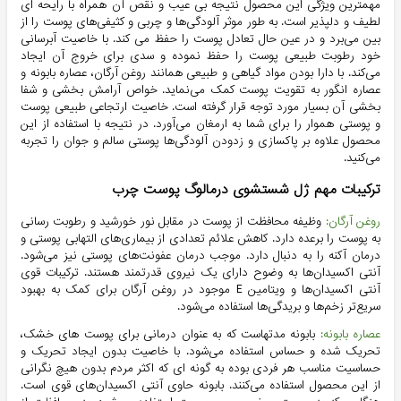
مهمترین ویژگی این محصول نتیجه بی عیب و نقص آن همراه با رایحه ای
لطیف و دلپذیر است. به طور موثر آلودگی‌ها و چربی و کثیفی‌های پوست را از
بین می‌برد و در عین حال تعادل پوست را حفظ می کند. با خاصیت آبرسانی
خود رطوبت طبیعی پوست را حفظ نموده و سدی برای خروج آن ایجاد
می‌کند. با دارا بودن مواد گیاهی و طبیعی همانند روغن آرگان، عصاره بابونه و
عصاره انگور به تقویت پوست کمک می‌نماید. خواص آرامش بخشی و شفا
بخشی آن بسیار مورد توجه قرار گرفته است. خاصیت ارتجاعی طبیعی پوست
و پوستی هموار را برای شما به ارمغان می‌آورد. در نتیجه با استفاده از این
محصول علاوه بر پاکسازی و زدودن آلودگی‌ها پوستی سالم و جوان را تجربه
می‌کنید.
ترکیبات مهم ژل شستشوی درمالوگ پوست چرب
روغن آرگان:
وظیفه محافظت از پوست در مقابل نور خورشید و رطوبت رسانی
به پوست را برعده دارد. کاهش علائم تعدادی از بیماری‌های التهابی پوستی و
درمان آکنه را به دنبال دارد. موجب درمان عفونت‌های پوستی نیز می‌شود.
آنتی اکسیدان‌ها به وضوح دارای یک نیروی قدرتمند هستند. ترکیبات قوی
آنتی اکسیدان‌ها و ویتامین E موجود در روغن آرگان برای کمک به بهبود
سریع‌تر زخم‌ها و بریدگی‌ها استفاده می‌شود.
عصاره بابونه:
بابونه مدتهاست که به عنوان درمانی برای پوست های خشک،
تحریک شده و حساس استفاده می‌شود. با خاصیت بدون ایجاد تحریک و
حساسیت مناسب هر فردی بوده به گونه ای که اکثر مردم بدون هیچ نگرانی
از این محصول استفاده می‌کنند. بابونه حاوی آنتی اکسیدان‌های قوی است.