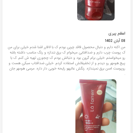
اعظم پیری
08 آبان 1402
من اکنه دارم و دنبال محصول فاقد چربی بودم ک با لافارر اشنا شدم خیلی برای من
ک پوست چرب دارم و ضدافتابی میخوام ک برق نندازه و رنگ مناسب داشته باشه
رو میخواستم. خیلی برام گرون بود و دنبالش بودم ک چجوری تهیه ش کنم. ک با
پیج هومهر رو دیدم و از تخفیفاتش استفاده کردم. خیلی ضدافتاب سبکی هست و
روپوست اصن برق نمیندازه. رنگش عالیهو رایحه خوبی دار داره. مرسی هومهر جان
.