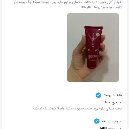
خیلی کاور خوبی داره،حالت مخملی و نرم داره روی پوست،سبکه،رنگ روشنشو
دارم و برا سفیدپوستا عالیه👌🏻
فاطمه روستا
19 دی 1402
بافت سبکی داره زود جذب صورت میشه واصلا باعث لک نمیشه
مریم علی تنه
02 بهمن 1403