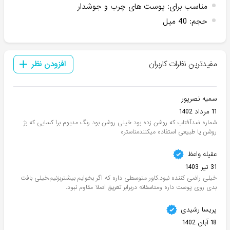
مناسب برای
:
پوست های چرب و جوشدار
حجم
:
40 میل
مفیدترین نظرات کاربران
افزودن نظر
سمیه نصرپور
11 مرداد 1402
شماره ضدآفتاب که روشن زده بود خیلی روشن بود رنگ مدیوم برا کسایی که بژ
روشن یا طبیعی استفاده میکنندمناستره
عقیله واعظ
31 تیر 1403
خیلی راضی کننده نبود.کاور متوسطی داره که اگر بخوایم بیشتربزنیم،خیلی بافت
بدی روی پوست داره ومتاسفانه دربرابر تعریق اصلا مقاوم نبود.
پریسا رشیدی
18 آبان 1402