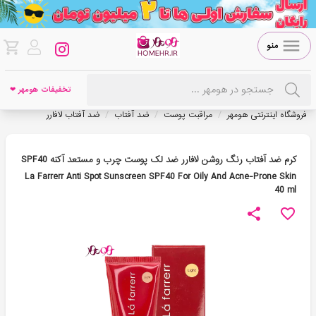
منو
تخفیفات هومهر ❤
/
/
/
فروشگاه اینترنتی هومهر
مراقبت پوست
ضد آفتاب
ضد آفتاب لافارر
کرم ضد آفتاب رنگ روشن لافارر ضد لک پوست چرب و مستعد آکنه SPF40
La Farrerr Anti Spot Sunscreen SPF40 For Oily And Acne-Prone Skin
40 ml