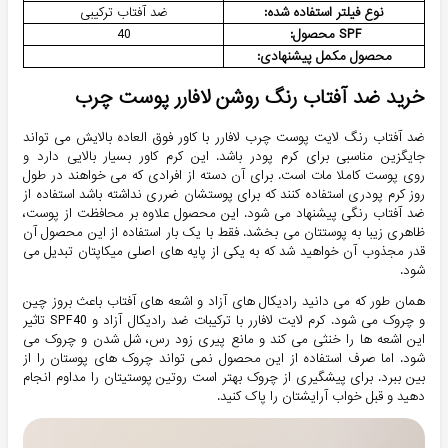
نوع فیلتر استفاده شده:
ضد آفتاب ترکیبی
SPF محصول:
40
محصول مکمل پیشنهادی:
خرید ضد آفتاب رنگ روشن لافارر پوست چرب
ضد آفتاب رنگ لایت پوست چرب لافارر با کاور فوق العاده بالایش می تواند
جایگزین مناسبی برای کرم پودر باشد. این کرم کاور بسیار بالایی دارد و
روی پوست کاملا مات است. برای آن دسته از افرادی که می خواهند در طول
روز کرم پودری استفاده کنند که برای پوستشان ضرری نداشته باشد استفاده از
ضد آفتاب رنگی پیشنهاد می شود. این محصول علاوه بر محافظت از پوست،
ظاهری زیبا به پوستتان می بخشد. فقط با یک بار استفاده از این محصول آن
قدر مجذوب آن خواهید شد که به یکی از پایه های اصلی میکاپتان تبدیل می
شود.
همان طور که می دانید رادیکال های آزاد و اشعه های آفتاب باعث بروز چین
و چروک می شود. کرم لایت لافارر با ترکیبات ضد رادیکال آزاد و SPF40 تاثیر
این اشعه ها را خنثی می کند و مانع پیری زود رس، شل شدن و چروک می
شود. اما صرف استفاده از این محصول نمی تواند چروک های پوستان را از
بین ببرد. برای پیشگیری از چروک بهتر است روتین پوستیتان را مداوم انجام
دهید و قبل خواب آرایشتان را پاک کنید.