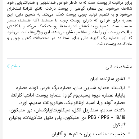
برای مراقبت از پوست است که به خاطر خواص ضدالتهابی و ضدباکتریایی خود
شناخته می‌شود. این عصاره گیاهی از پوست درخت انانتیا کلرانتا استخراج
می‌شود و به تنظیم تولید چربی پوست کمک می‌کند. به همین دلیل، این
عصاره برای افرادی که دارای پوست چرب یا مستعد آکنه هستند، بسیار
مناسب است. همچنین به کاهش اندازه منافذ پوست کمک می‌کند و با کاهش
براقیت پوست، آن را مات و صاف‌تر نشان می‌دهد. این ویژگی‌ها باعث می‌شود
که این عصاره یک گزینه عالی برای استفاده در محصولات کنترل چربی و
مات‌کننده پوست باشد.
مشخصات فنی
بیشتر
کشور سازنده
:
ایران
ترکیبات
:
عصاره شیرین بیان، عصاره برگ خرس توت، عصاره
پاپایا، عصاره میوه پسیدیوم گواوا، عصاره پوست انانتیا کلرانتا،
عصاره آلوئه ورا، اسید اولئانولیک، هیالورونات سدیم، اوره،
لاکتات سدیم، ستئاریل الکل، سیکلوپنتازیلوکسان، دی متیکون،
PEG / PPG - 18/18 دی متیکون، پلی متیل متاکریلات، بوتیلن
گلیکول
جنسیت
:
مناسب برای خانم ها و آقایان