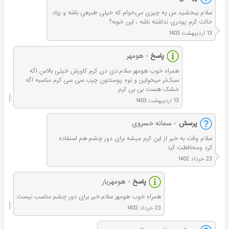
سلام ببخشید من یه چیزی می‌خوام که خیلی‌ طبیعی باشه و زیاد
حالت کرم پودری نداشته باشه ، این خوبه؟
13 اردیبهشت 1403
پاسخ
هومهر
همراه خوب هومهر سلام:دی دی کرم کاورش خیلی بالاس اگه
سبک‌تر میخواین و نوه پوستتون چرب سی سی کرم مناسبه اگه
خشک هست بی بی کرم
13 اردیبهشت 1403
پرسش
سمانه خسروی
سلام وقت به خیر از این کرم میشه برای دور چشم هم استفاده
کرد ومحافظت کرد
23 خرداد 1402
پاسخ
هومهریار
همراه خوب هومهر سلام:خیر برای دور چشم مناسب نیست
23 خرداد 1402