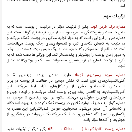
چون صرف استفاده از یک ضد آفتاب رنگی نمی تواند از پوست شما محافظت
کند.
ترکیبات مهم
عصاره برگ خرس توت:
یکی از ترکیبات مؤثر در مراقبت از پوست است که به
دلیل خاصیت روشن‌کنندگی طبیعی خود بسیار مورد توجه قرار گرفته است. این
عصاره غنی از آربوتین است که به مهار تولید ملانین در پوست کمک می‌کند و
در نتیجه به کاهش لکه‌های تیره و ناهمواری‌های رنگ پوست می‌انجامد.
استفاده منظم از محصولاتی که حاوی عصاره برگ خرس توت هستند، می‌تواند
به مرور زمان پوست را روشن‌تر و یکدست‌تر کند. این ویژگی‌ها باعث شده که به
یکی از ترکیبات اصلی در فرمولاسیون محصولات ضد لک و روشن‌کننده تبدیل
شود.
عصاره میوه پسیدیوم گواوا:
دارای مقادیر زیادی ویتامین C و
آنتی‌اکسیدان‌های قوی است که نقش مهمی در حفاظت از پوست در برابر
آسیب‌های اکسیداتیو ناشی از رادیکال‌های آزاد ایفا می‌کند. این
آنتی‌اکسیدان‌ها به کاهش روند پیری پوست کمک می‌کنند و از ایجاد چین و
چروک‌های زودرس جلوگیری می‌کنند. علاوه بر این، ویتامین C موجود در
عصاره گواوا به تحریک تولید کلاژن در پوست کمک کرده و به بهبود استحکام
و کشسانی آن منجر می‌شود. همچنین، خواص ضدباکتریایی این عصاره به
پاکسازی و تمیز نگه داشتن پوست کمک می‌کند، که می‌تواند در پیشگیری از
جوش‌ها و آکنه‌ها مؤثر باشد.
عصاره پوست انانتیا کلرانتا (Enantia Chlorantha):
یکی دیگر از ترکیبات مفید