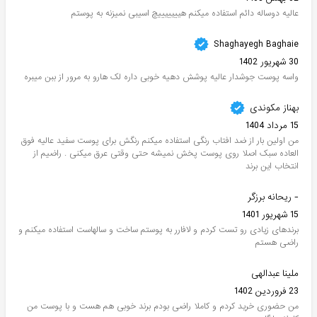
عالیه دوساله دائم استفاده میکنم هیییییییچ اسیبی نمیزنه به پوستم
Shaghayegh Baghaie
30 شهریور 1402
واسه پوست جوشدار عالیه پوشش دهیه خوبی داره لک هارو به مرور از ببن میبره
بهناز مکوندی
15 مرداد 1404
من اولین بار از ضد افتاب رنگی استفاده میکنم رنگش برای پوست سفید عالیه فوق
العاده سبک اصلا روی پوست پخش نمیشه حتی وقتی عرق میکنی . راضیم از
انتخاب این برند
- ریحانه برزگر
15 شهریور 1401
برندهای زیادی رو تست کردم و لافارر به پوستم ساخت و سالهاست استفاده میکنم و
راضی هستم
ملینا عبدالهی
23 فروردین 1402
من حضوری خرید کردم و کاملا راضی بودم برند خوبی هم هست و با پوست من