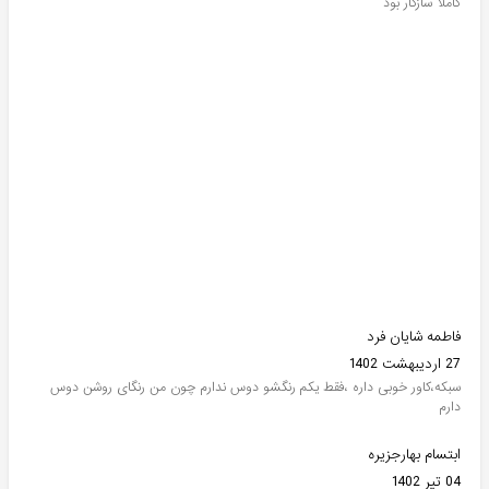
کاملا سازگار بود
فاطمه شایان فرد
27 اردیبهشت 1402
سبکه،کاور خوبی داره ،فقط یکم رنگشو دوس ندارم چون من رنگای روشن دوس
دارم
ابتسام بهارجزیره
04 تیر 1402