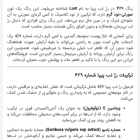
رنگ
۴۲۹
در رژ لب پیپا به نام
Lust
شناخته می‌شود. این رنگ یک تون
صورتی-نود گرم
دارد، که ترکیبی از نود کلاسیک با کمی گرمای صورتی به آن
جلوه‌ای شیک و در عین حال نرم می‌دهد. این رنگ برای افرادی که دنبال رژ
لب بی‌زمان، همه‌کاره و بدون اغراق رنگی هستند، بسیار مناسب است.
برای کسانی که تناژ پوست متوسط، گندمی یا کمی گرم دارند، شماره 429 یک
انتخاب عالی است چون به راحتی می‌تواند با بقیه آرایش صورت هماهنگ
شود بدون آن که ظاهر لب خیلی برجسته یا غیرطبیعی شود. همچنین این
رنگ برای آرایش روزانه یا آرایش مینیمال بسیار کاربردی است. فروشگاه‌های
ایرانی نیز این رنگ را با تاکید بر ظاهر مات و پوشش خوب معرفی کرده‌اند.
ترکیبات رژ لب پیپا شماره ۴۲۹
فرمول رژ لب پیپا 429 شامل ترکیباتی است که نقش تغذیه‌ای و مراقبتی دارند،
در کنار موم‌های مصنوعی که به پایداری رنگ و جلوگیری از خشک شدن کمک
می‌کنند:
ویتامین E (توکوفرول)
: به عنوان یک آنتی‌اکسیدان قوی در ترکیب
وجود دارد، که از لب‌ها در برابر آسیب‌های محیطی محافظت می‌کند و
به کاهش روند پیری کمک می‌نماید.
عصاره بامبو (Bambusa vulgaris sap extract)
: عصاره بامبو به تسکین
و تغذیه لب‌ها کمک می‌کند و حسی ملایم و آرام‌بخش در لب‌ها