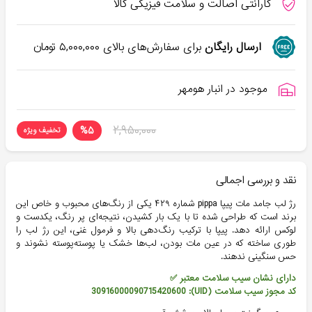
گارانتی اصالت و سلامت فیزیکی کالا
ارسال رایگان
برای سفارش‌های بالای
۵,۰۰۰,۰۰۰
تومان
موجود در انبار هومهر
۲,۹۵۰,۰۰۰
%
۵
تخفیف ویژه
نقد و بررسی اجمالی
رژ لب جامد مات پیپا pippa شماره ۴۲۹ یکی از رنگ‌های محبوب و خاص این
برند است که طراحی شده تا با یک بار کشیدن، نتیجه‌ای پر رنگ، یکدست و
لوکس ارائه دهد. پیپا با ترکیب رنگ‌دهی بالا و فرمول غنی، این رژ لب را
طوری ساخته که در عین مات بودن، لب‌ها خشک یا پوسته‌پوسته نشوند و
حس سنگینی ندهند.
دارای نشان سیب سلامت معتبر ✅
کد مجوز سیب سلامت (UID): 30916000090715420600