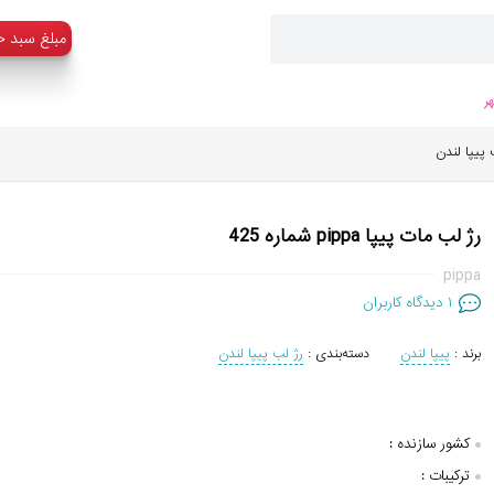
:مبلغ سبد خ
ر
 پیپا لندن
رژ لب مات پیپا pippa شماره 425
pippa
۱
دیدگاه کاربران
برند :
پیپا لندن
دسته‌بندی :
رژ لب پیپا لندن
کشور سازنده :
ترکیبات :