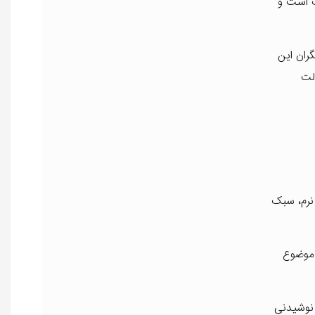
دیک است و
ران این
لت
 آن نرم، سبک
 موضوع
یا نوشیدنی