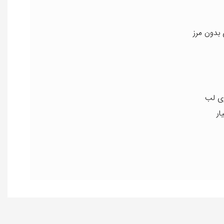
بدون مرز
ک روی لب
ار