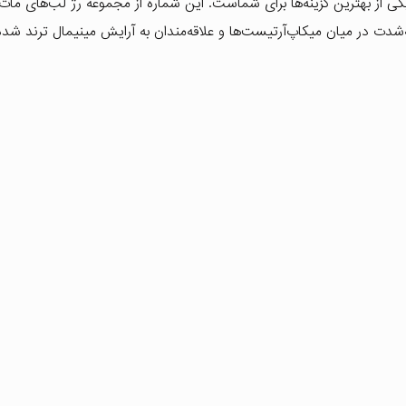
سب باشد، بدون شک رژ لب مات پیپا pippa شماره 425 یکی از بهترین گزینه‌ها برای شماست. این شماره از مجموعه رژ لب‌های م
‌شدت در میان میکاپ‌آرتیست‌ها و علاقه‌مندان به آرایش مینیمال ترند شد