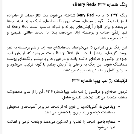
رنگ شماره ۴۳۴ «Berry Red»
رنگ
۴۳۴
که با نام
Berry Red
شناخته می‌شود، یک تناژ جذاب از خانواده
قرمز با ته‌رنگی گرم و میوه‌ای است. این رنگ، جلوه‌ای شیک و زنانه به لب‌ها
می‌دهد و برای انواع آرایش‌های روزانه و شبانه مناسب است. Berry Red نه
تنها رنگی جذاب و برجسته ارائه می‌دهد، بلکه به لب‌ها حالتی طبیعی و
شاداب می‌بخشد.
این رنگ برای افرادی که می‌خواهند لب‌هایشان هم زیبا و هم برجسته به نظر
برسد، گزینه‌ای ایده‌آل است. تناژ Berry Red باعث می‌شود که آرایش لب،
جلوه‌ای لوکس و حرفه‌ای داشته باشد و در عین حال با بیشتر رنگ‌های پوست
هماهنگ شود. این رنگ به راحتی با آرایش چشم یا گونه ترکیب می‌شود و
جلوه‌ای کامل و متعادل به صورت می‌دهد.
ترکیبات رژ لب پیپا شماره ۴۳۴
فرمول حرفه‌ای و مراقبتی رژ لب مات پیپا شماره ۴۳۴، آن را از سایر محصولات
مشابه متمایز می‌کند. ترکیبات کلیدی شامل:
ویتامین E
: آنتی‌اکسیدان قوی که از لب‌ها در برابر آسیب‌های محیطی
محافظت کرده و روند پیری را کاهش می‌دهد.
عصاره بامبو
: لب‌ها را تغذیه و تسکین می‌دهد و باعث نرمی و لطافت
آنها می‌شود.