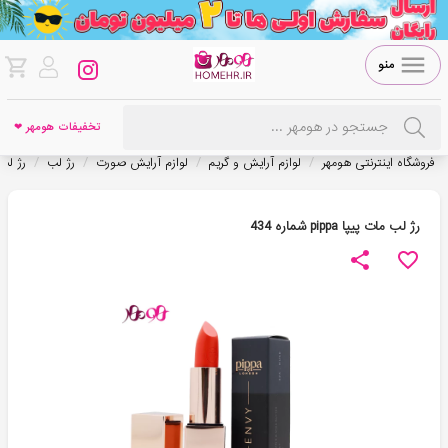
منو
تخفیفات هومهر ❤
/
/
/
/
فروشگاه اینترنتی هومهر
لوازم آرایش و گریم
لوازم آرایش صورت
رژ لب
رژ لب 
رژ لب مات پیپا pippa شماره 434