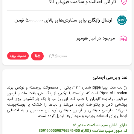
گارانتی اصالت و سلامت فیزیکی کالا
ارسال رایگان
برای سفارش‌های بالای
۵,۰۰۰,۰۰۰
تومان
موجود در انبار هومهر
۲,۹۵۰,۰۰۰
%
۵
تخفیف ویژه
نقد و بررسی اجمالی
رژ لب مات پیپا pippa شماره ۴۳۴، یکی از محصولات برجسته و لوکس برند
Pippa of London است که توانسته با ترکیبی از رنگ غنی، بافت مات و فرمول
مراقبتی، رضایت کاربران را جلب کند. این رژ لب با یک بار کشیدن روی لب،
پوششی کامل و یکنواخت ایجاد می‌کند و لب‌ها را خشک یا پوسته‌پوسته
نمی‌کند. طراحی حرفه‌ای و فرمول حرفه‌ای آن، این محصول را به انتخابی
ایده‌آل برای استفاده روزمره و مهمانی‌ها تبدیل کرده است.
دارای نشان سیب سلامت معتبر ✅
کد مجوز سیب سلامت (UID): 30916000090796546400