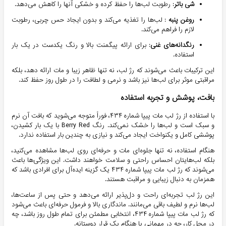
شی باتر
: رطوبت لب‌ها را حفظ کرده و خشکی آنها را کاهش می‌دهد.
روغن پنبه
: لب‌ها را تغذیه می‌کند و بدون ایجاد حس چربی، رطوبت
لازم را فراهم می‌کند.
رنگدانه‌های غنی
: برای ارائه پیگمنت بالا و رنگ یکدست در یک بار
استفاده.
این ترکیبات باعث می‌شوند که رژ لب، نه تنها ظاهر زیبا و مات ارائه دهد، بلکه
مراقبتی موثر برای لب‌ها نیز باشد و نرمی و لطافت را در طول روز حفظ کند.
بافت، پوشش و تجربه استفاده
با استفاده از رژ لب مات پیپا شماره ۴۳۴، فوراً متوجه می‌شوید که بافت آن نرم
و سبک است و لب‌ها را خشک نمی‌کند. رنگ Berry Red با یک بار کشیدن،
پوششی کامل و یکنواخت ایجاد می‌کند و نیازی به چندین بار استفاده ندارد.
هنگام استفاده، نه تنها جلوه‌ای مات و حرفه‌ای روی لب‌ها مشاهده می‌کنید،
بلکه لب‌هایتان احساس راحتی و سلامت خواهند داشت. این ویژگی‌ها باعث
می‌شوند که رژ لب مات پیپا شماره ۴۳۴ یک گزینه ایده‌آل برای افرادی باشد که
همزمان به دنبال زیبایی و مراقبت هستند.
این رژ لب تجربه‌ای راحت و دل‌پذیر ارائه می‌دهد و حتی پس از ساعت‌ها،
لب‌ها نرم و لطیف باقی می‌مانند. ماندگاری بالا و فرمول حرفه‌ای باعث می‌شود
که رژ لب مات پیپا شماره ۴۳۴، انتخابی مطمئن برای تمام طول روز باشد، چه
در محل کار، چه در مهمانی یا هنگام یک قرار دوستانه.