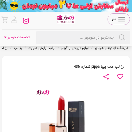
منو
تخفیفات هومهر ❤
/
/
/
/
فروشگاه اینترنتی هومهر
لوازم آرایش و گریم
لوازم آرایش صورت
رژ لب
رژ لب 
رژ لب مات پیپا pippa شماره 436