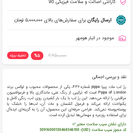
گارانتی اصالت و سلامت فیزیکی کالا
ارسال رایگان
برای سفارش‌های بالای
۵,۰۰۰,۰۰۰
تومان
موجود در انبار هومهر
۲,۹۵۰,۰۰۰
%
۵
تخفیف ویژه
نقد و بررسی اجمالی
رژ لب مات پیپا pippa شماره ۴۳۶، یکی از محصولات محبوب و لوکس برند
Pippa of London است که ترکیبی از رنگ غنی، ماندگاری بالا و فرمولاسیون
مراقبتی را ارائه می‌دهد. این رژ لب با یک بار کشیدن روی لب، رنگی کامل و
یکنواخت ارائه می‌کند و فرمول کشسان و مات آن، لب‌ها را خشک یا
پوسته‌پوسته نمی‌کند. طراحی حرفه‌ای این محصول، آن را به گزینه‌ای ایده‌آل
برای استفاده روزمره و مهمانی‌ها تبدیل کرده است.
دارای نشان سیب سلامت معتبر ✅
کد مجوز سیب سلامت (UID): 30916000130468346100