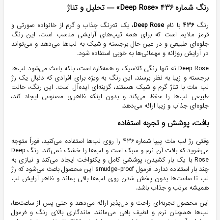
رنگ شماره ۴۳۶ «Deep Rose» — تحلیل و تناژ
رنگ
۴۳۶
با نام
Deep Rose
، یک ته‌رنگ جذاب و گرم از خانواده صورتی و
قرمز ملایم است که برای همه تیپ‌های آرایشی مناسب است. این رنگ
جلوه‌ای طبیعی و در عین حال برجسته و شیک به لب‌ها می‌دهد و می‌تواند
در آرایش روزانه و مهمانی‌ها به خوبی استفاده شود.
Deep Rose نه تنها رنگی کلاسیک و همه‌کاره است، بلکه باعث می‌شود لب‌ها
برجسته و زیبا به نظر برسند. این رنگ به ویژه برای افرادی که دنبال یک رژ
لب مات با تناژ گرم و شیک هستند، گزینه‌ای ایده‌آل است. این رنگ، حالت
طبیعی لب‌ها را حفظ می‌کند و بدون اینکه ظاهری مصنوعی ایجاد کند،
جلوه‌ای جذاب و زیبا ارائه می‌دهد.
بافت، پوشش و تجربه استفاده
وقتی رژ لب مات پیپا شماره ۴۳۶ را روی لب‌ها استفاده می‌کنید، فوراً متوجه
می‌شوید که بافت آن نرم و سبک است و لب‌ها را خشک نمی‌کند. رنگ Deep
Rose با یک بار کشیدن، پوششی کامل و یکنواخت ایجاد می‌کند و نیازی به
چند بار استفاده ندارد. فرمول smudge-proof این محصول باعث می‌شود که رژ
لب تا ساعت‌ها بدون پخش شدن روی لب‌ها باقی بماند و ظاهر آرایش لب
همیشه مرتب و جذاب باشد.
این محصول تجربه‌ای راحت و دل‌پذیر ارائه می‌دهد و حتی پس از ساعت‌ها،
لب‌ها همچنان نرم و لطیف باقی می‌مانند. ماندگاری بالای رنگ و فرمول