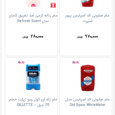
مام صابونی الد اسپایس پیور
مام زنانه کرمی ضد تعریق کامان
اسپرت
مدل Refresh Scent
۲۸۰,۰۰۰
۹۷۰,۰۰۰
تومان
تومان
مام صابونی الد اسپایس مدل
مام ژله ای کول ویو ژیلت حجم
Old Spice WhiteWater
70 میل - GILLETTE