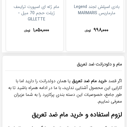
بادی اسپلش لجند Legend
مام ژله ای اسپورت ترایمف
مارماریس MARMARIS
ژیلت حجم 70 میل -
GILLETTE
۱,۰۵۰,۰۰۰
۹۹۸,۰۰۰
تومان
تومان
مام و دئودرانت ضد تعریق
اگر قصد
خرید مام ضد تعریق
یا همان دوئدرانت را دارید اما با
کارایی این محصول آشنایی ندارید، با ما در ادامه همراه باشید تا به
طور جامع، خصوصیات این دسته بندی پرکاربرد را به شما عزیزان
معرفی نماییم.
لزوم استفاده و خرید مام ضد تعریق