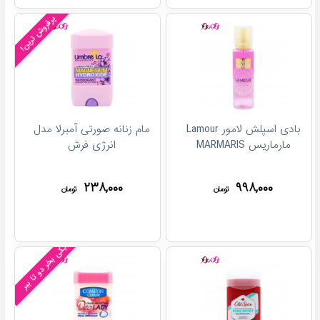
پرفروش ترین!
بادی اسپلش لامور Lamour
مام زنانه صورتی آمبرلا مدل
مارماریس MARMARIS
انرژی فرش
۲۳۸,۰۰۰
۹۹۸,۰۰۰
تومان
تومان
یکی بخر دو تا ببر