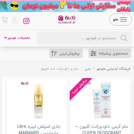
منو
تخفیفات هومهر ❤
جستجوی پیشرفته
پرفروش‌ترین
/
/
فروشگاه اینترنتی هومهر
بدن
مام و دئودرانت ضد تعریق
پرفروش ترین!
مام کرمی دئودورانت کلیون –
بادی اسپلش لیبره Libre
CLIVEN DEODORANT
مارماریس MARMARIS