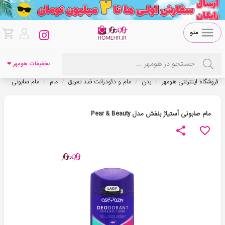
منو
تخفیفات هومهر ❤
/
/
/
/
فروشگاه اینترنتی هومهر
بدن
مام و دئودرانت ضد تعریق
مام
مام صابونی
مام صابونی آستیاژ بنفش مدل Pear & Beauty