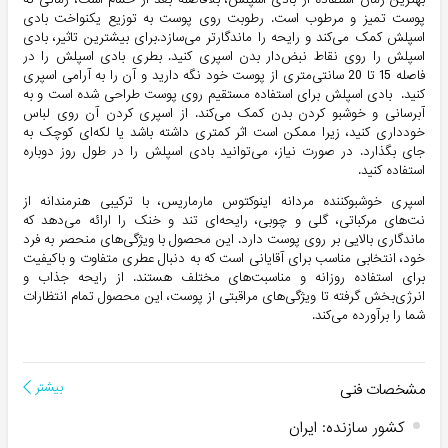
پوست تمیز و مرطوب است. رطوبت روی پوست به توزیع یکنواخت بادی
اسپلش کمک می‌کند و رایحه را ماندگارتر می‌سازد.برای بیشترین تاثیر، بادی
اسپلش را روی نقاط نبض‌دار بدن اسپری کنید. بطری بادی اسپلش را در
فاصله 15 تا 20 سانتی‌متری از پوست خود نگه دارید و آن را به آرامی اسپری
کنید. بادی اسپلش برای استفاده مستقیم روی پوست طراحی شده است و به
آبرسانی و خوشبو کردن بدن کمک می‌کند. از اسپری کردن آن روی لباس
خودداری کنید، زیرا ممکن است اثر کمتری داشته باشد یا لکه‌ای کوچک به
جای بگذارد. در صورت نیاز، می‌توانید بادی اسپلش را در طول روز دوباره
استفاده کنید.
اسپری خوشبوکننده مردانه اینوکتوس مارماریس، با ترکیبی هنرمندانه از
نت‌های مرکباتی، گلی و چوبی، رایحه‌ای تند و خنک را ارائه می‌دهد که
ماندگاری بالایی بر روی پوست دارد. این محصول با ویژگی‌های منحصر به فرد
خود، انتخابی مناسب برای آقایانی است که به دنبال عطری متفاوت و باکیفیت
برای استفاده روزانه و مناسبت‌های مختلف هستند. از رایحه جذاب و
انرژی‌بخش گرفته تا ویژگی‌های مراقبتی از پوست، این محصول تمام انتظارات
شما را برآورده می‌کند.
مشخصات فنی
بیشتر
کشور سازنده
:
ایران