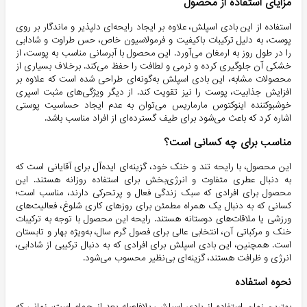
مزایای استفاده از محصول
استفاده از این بادی اسپلش، علاوه بر ایجاد رایحه‌ای دلپذیر و ماندگار بر روی
پوست، به دلیل ترکیبات باکیفیت و فرمولاسیون خاص، حس طراوت و شادابی
را در طول روز به ارمغان می‌آورد. این محصول با آبرسانی مناسب به پوست، از
خشکی آن جلوگیری کرده و نرمی و لطافت را حفظ می‌کند. برخلاف بسیاری از
محصولات مشابه، این بادی اسپلش به‌گونه‌ای طراحی شده است که علاوه بر
افزایش جذابیت، پوست را نیز تقویت کند. از دیگر ویژگی‌های مثبت اسپری
خوشبوکننده اینوکتوس مارماریس می‌توان به عدم ایجاد حساسیت پوستی
اشاره کرد که باعث می‌شود برای طیف گسترده‌ای از افراد مناسب باشد.
مناسب برای چه کسانی است؟
این محصول، با رایحه تند و خنک خود، گزینه‌ای ایده‌آل برای آقایانی است که
به دنبال عطری متفاوت و انرژی‌بخش برای استفاده روزانه هستند. این
محصول برای افرادی که سبک زندگی فعال و پرتحرکی دارند، مناسب است؛
کسانی که به دنبال یک همراه مطمئن برای روزهای کاری شلوغ، فعالیت‌های
ورزشی یا ملاقات‌های دوستانه هستند. رایحه این محصول با توجه به ترکیبات
خنک و مرکباتی آن، انتخابی عالی برای فصول گرم سال، به‌ویژه بهار و تابستان
است. همچنین، این بادی اسپلش برای افرادی که به دنبال ترکیبی از شادابی،
انرژی و ظرافت هستند، گزینه‌ای بی‌نظیر محسوب می‌شود.
نحوه استفاده
بهترین زمان استفاده از بادی اسپلش، بلافاصله بعد از حمام است، زمانی که