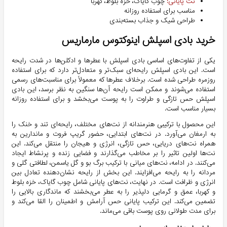
نت پایانی:
چوب گایاک، خزه بلوط، کهربا
مناسب برای استفاده روزانه
طراحی شیک و جذاب بسته‌بندی
خرید بادی اسپلش اینوکتوس مارماریس
یکی از تفاوت‌های اساسی بادی اسپلش با عطرها و ادکلن‌ها در شدت رایحه
است. این بادی اسپلش رایحه‌ای سبک‌تر و متعادل‌تر دارد که برای استفاده
روزمره طراحی شده است. برخلاف عطرها که معمولاً برای مناسبت‌های رسمی
استفاده می‌شوند و ممکن است رایحه آن‌ها سنگین به نظر برسد، این بادی
اسپلش حس تازگی و طراوت را به پوست می‌بخشد و برای استفاده روزانه
بسیار مناسب است.
این محصول با ترکیبی هنرمندانه از نت‌های مختلف، رایحه‌ای تند و خنک را
به ارمغان می‌آورد. در نت‌های ابتدایی، حضور گریپ فروت و ماندارین به
همراه نت‌های دریایی، حس تازگی، انرژی و هیجان را منتقل می‌کند. این
نت‌ها اولین تاثیر را بر مخاطب می‌گذارند و فضایی زنده و پرنشاط ایجاد
می‌کنند. در ادامه، نت‌های میانی با ترکیب برگ بو و گل یاسمن، لطافتی گلی و
مردانه را به رایحه می‌افزایند. این بخش از رایحه نشان‌دهنده تعادل بین
انرژی و ظرافت است. در نهایت، نت‌های پایانی شامل چوب گایاک، خزه بلوط
و کهربا، عمق و گرمایی دلپذیر را به عطر می‌بخشند که ماندگاری بالایی را
تضمین می‌کند. این ترکیب پایانی حس آرامش و اطمینان را القا می‌کند و
برای مدت طولانی روی پوست باقی می‌ماند.