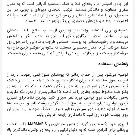
این بادی اسپلش با رایحه‌ای تلخ و خنک، مناسب آقایانی است که به دنبال
عطری متفاوت و ماندگار هستند. ترکیب نت‌های میوه‌ای و چوبی در این
محصول، آن را به انتخابی ایده‌آل برای مردانی تبدیل کرده است که به جزئیات
اهمیت می‌دهند و خواهان حضوری پررنگ و به‌یادماندنی هستند.
همچنین برای استفاده روزانه، به‌ویژه پس از حمام، اصلاح یا فعالیت‌های
ورزشی، مناسب است. ماندگاری بالای آن، نیاز به تمدید مکرر را کاهش
می‌دهد و با رطوبت‌رسانی به پوست، احساس طراوت و شادابی را در طول روز
حفظ می‌کند. اگر به دنبال محصولی هستید که علاوه بر خوشبو کردن بدن، به
مراقبت از پوست نیز بپردازد، این بادی اسپلش گزینه‌ای مناسب برای شماست.
راهنمای استفاده
توصیه می‌شود پس از حمام، زمانی که پوستتان هنوز کمی رطوبت دارد، از
این محصول استفاده کنید. برای اینکار ابتدا پوست خود را با حوله تمیز خشک
کنید، سپس بادی اسپلش را به خوبی تکان دهید تا ترکیبات آن به‌طور
یکنواخت مخلوط شوند. بطری را در فاصله ۱۵ سانتی‌متری از بدن نگه دارید و
به‌طور یکنواخت روی نواحی مورد نظر اسپری کنید. بهترین نقاط برای اسپری
کردن، نواحی دارای نبض مانند مچ دست، گردن، پشت زانو و بین سینه‌ها
هستند. اجازه دهید بادی اسپلش به‌طور طبیعی خشک شود و از مالیدن آن
روی پوست خودداری کنید تا ماندگاری رایحه افزایش یابد.
اسپری خوشبوکننده بدن کرید اونتوس مارماریس MARMARIS یک انتخاب
بی‌نظیر برای افرادی است که به دنبال ترکیبی از رایحه‌ای لوکس، ماندگاری بالا