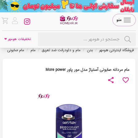
منو
تخفیفات هومهر ❤
/
/
/
/
فروشگاه اینترنتی هومهر
بدن
مام و دئودرانت ضد تعریق
مام
مام صابونی
مام مردانه صابونی آستیاژ مدل مور پاور More power