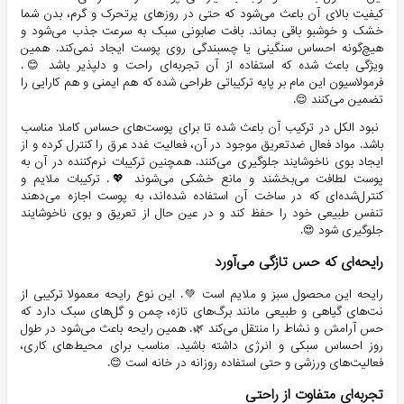
کیفیت بالای آن باعث می‌شود که حتی در روزهای پرتحرک و گرم، بدن شما 
خشک و خوشبو باقی بماند. بافت صابونی سبک به سرعت جذب می‌شود و 
هیچ‌گونه احساس سنگینی یا چسبندگی روی پوست ایجاد نمی‌کند. همین 
ویژگی باعث شده که استفاده از آن تجربه‌ای راحت و دلپذیر باشد 😊. 
فرمولاسیون این مام بر پایه ترکیباتی طراحی شده که هم ایمنی و هم کارایی را 
تضمین می‌کنند 😌.
 نبود الکل در ترکیب آن باعث شده تا برای پوست‌های حساس کاملا مناسب 
باشد. مواد فعال ضدتعریق موجود در آن، فعالیت غدد عرق را کنترل کرده و از 
ایجاد بوی ناخوشایند جلوگیری می‌کنند. همچنین ترکیبات نرم‌کننده در آن به 
پوست لطافت می‌بخشند و مانع خشکی می‌شوند 💖. ترکیبات ملایم و 
کنترل‌شده‌ای که در ساخت آن استفاده شده‌اند، به پوست اجازه می‌دهند 
تنفس طبیعی خود را حفظ کند و در عین حال از تعریق و بوی ناخوشایند 
جلوگیری شود 😍.
رایحه‌ای که حس تازگی می‌آورد
رایحه این محصول سبز و ملایم است 💚. این نوع رایحه معمولا ترکیبی از 
نت‌های گیاهی و طبیعی مانند برگ‌های تازه، چمن و گل‌های سبک دارد که 
حس آرامش و نشاط را منتقل می‌کند 🌿. همین رایحه باعث می‌شود در طول 
روز احساس سبکی و انرژی داشته باشید. مناسب برای محیط‌های کاری، 
فعالیت‌های ورزشی و حتی استفاده روزانه در خانه است 😊.
تجربه‌ای متفاوت از راحتی