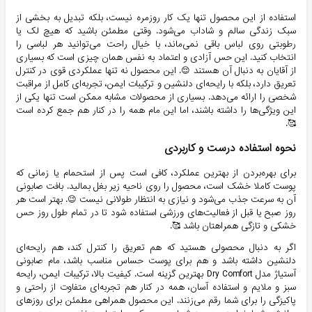
استفاده از این محصول تنها یک کار روزمره نیست، بلکه تبدیل به بخشی از 
سبک زندگی سالم و شاداب می‌شود. وقتی مطمئن باشید که هیچ لک یا 
رطوبتی روی لباس باقی نمی‌ماند، با خیال راحت می‌توانید هر لباسی را 
انتخاب کنید. این حس آزادی و اعتماد به نفس همان چیزی است که بسیاری 
از آقایان به دنبال آن هستند 😌. 
این محصول نه تنها عملکردی قوی در کنترل 
تعریق دارد، بلکه با رایحه‌ای دلنشین و ترکیبات ایمن، تجربه‌ای کامل از مراقبت 
شخصی را ارائه می‌دهد. بسیاری از محصولات مشابه ممکن است تنها یکی از 
این ویژگی‌ها را داشته باشند، اما این مام همه را در کنار هم جمع کرده است 
🥰.
نحوه استفاده درست و کاربردی
برای بهره‌بردن از بهترین عملکرد، کافی است پس از استحمام یا زمانی که 
پوست کاملا خشک است، محصول را روی ناحیه زیر بغل بمالید. بافت صابونی 
آن به سرعت جذب می‌شود و نیازی به انتظار طولانی نیست 😉. بهتر است هر 
روز صبح یا قبل از فعالیت‌های ورزشی استفاده شود تا در تمام طول روز حس 
خشکی و تازگی همراهتان باشد 🥰.
اگر به دنبال محصولی هستید که هم تعریق را کنترل کند، هم رایحه‌ای 
دلنشین داشته باشد و هم برای پوست حساس مناسب باشد، مام صابونی 
آستیاژ مدل Dry Comfort بهترین گزینه است. کیفیت بالا، ترکیبات ایمن، رایحه 
سبز و ملایم و استفاده آسان، همه در کنار هم تجربه‌ای متفاوت از راحتی و 
پاکیزگی را برای شما رقم می‌زنند. این محصول همراهی مطمئن برای روزهای 