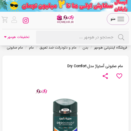
منو
تخفیفات هومهر ❤
/
/
/
/
فروشگاه اینترنتی هومهر
بدن
مام و دئودرانت ضد تعریق
مام
مام صابونی
مام صابونی آستیاژ مدل Dry Comfort