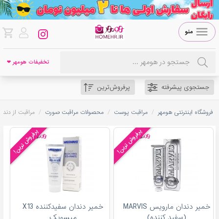
منو
تخفیفات هومهر ❤
جستجوی پیشرفته
پرفروش‌ترین
/
/
/
فروشگاه اینترنتی هومهر
مراقبت پوست
محصولات مراقبت صورت
مراقبت از دندا
پرفروش ترین!
پرفروش ترین!
خمیر دندان مارویس MARVIS
خمیر دندان سفیدکننده X13
(سفید کننده)
میسویک