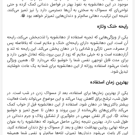
موجود در این دهانشویه به نفوذ بهتر در فواصل دندانی کمک کرده و حتی
نواحی‌ای که مسواک به سختی به آن‌ها دسترسی دارد را نیز تمیز می‌کنند.
نتیجه این ترکیب، دهانی سالم‌تر و دندان‌هایی تمیزتر خواهد بود 😁.
رایحه خنک وتازه
یکی از ویژگی‌هایی که تجربه استفاده از دهانشویه را لذت‌بخش می‌کند، رایحه
آن است. این دهانشویه دارای رایحه‌ای خنک و ملایم است که بلافاصله پس
از مصرف، حس تازگی و شادابی را در دهان پخش می‌کند. این رایحه نه تند و
آزاردهنده است و نه خیلی ملایم که زود از بین برود، بلکه تعادل خوبی دارد و
برای مدت قابل توجهی نفس شما را خوشبو نگه می‌دارد 😊. همین ویژگی
باعث می‌شود استفاده روزانه از این دهانشویه برای شما به یک عادت خوشایند
تبدیل شود.
بهترین زمان استفاده
یکی از بهترین زمان‌ها برای استفاده، بعد از مسواک زدن در شب است. در
طول شب، ترشح بزاق کاهش پیدا می‌کند و این موضوع می‌تواند باعث فعالیت
بیشتر باکتری‌ها در دهان شود. استفاده از این دهانشویه قبل از خواب کمک
می‌کند باکتری‌های باقی‌مانده از بین بروند و دهان تا صبح تمیز و خوشبو
بماند 😌. این کار نقش مهمی در جلوگیری از تشکیل پلاک و جرم دندانی در
طول شب دارد. بهترین نتیجه زمانی حاصل می‌شود که دهانشویه را به عنوان
مرحله نهایی روتین بهداشت دهان و بعد از مسواک و نخ دندان استفاده کنید.
این کار باعث می‌شود دندان‌ها تمیزتر، لثه‌ها سالم‌تر و نفس شما همیشه