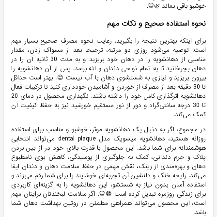
خوشبو باقی بماند 🌿🦷.
نحوه استفاده صحیح و نکات مهم
برای اینکه بهترین نتیجه را بگیرید، رعایت نحوه مصرف صحیح بسیار مهم
است. توصیه می‌شود روزی دو مرتبه، ترجیحا بعد از مسواک زدن، مقدار
مناسبی از دهانشویه را در دهان خود بریزید و به مدت 30 ثانیه آن را در
دهان بچرخانید تا به تمام نواحی دندان و لثه برسد. پس از آن دهانشویه را
بیرون بریزید و نیازی به شستشوی دهان با آب نیست 😊. بهتر است حداقل
تا 30 دقیقه بعد از مصرف از خوردن و آشامیدن خودداری کنید تا ترکیبات فعال
دهانشویه اثرگذاری کامل خود را داشته باشند. نگهداری محصول در دمای 20
تا 30 درجه سانتی‌گراد و دور از نور مستقیم خورشید نیز به حفظ کیفیت آن
کمک می‌کند.
در مجموع، اگر به دنبال یک دهانشویه موثر، خوشبو و مناسب برای استفاده
روزانه هستید، دهانشویه میسویک مدل dental plaque می‌تواند انتخابی
هوشمندانه برای شما باشد. این محصول با قدرت بالای خود در از بین بردن
پلاک و جرم دندانی، کمک به جلوگیری از پوسیدگی، کاهش بوی نامطبوع
دهان و بهره‌مندی از زینک، نقش مهمی در حفظ سلامت دهان و دندان ایفا
می‌کند. رایحه خنک و دلنشین آن تجربه‌ای خوشایند را برای شما رقم می‌زند و
استفاده آسان بدون نیاز به شستشو، این دهانشویه را به گزینه‌ای کاربردی
برای زندگی روزمره تبدیل کرده است 😁🦷. اگر سلامت لبخندتان برایتان مهم
است، این محصول می‌تواند همراهی مطمئن در روتین بهداشت دهان شما
باشد.