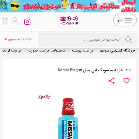
منو
تخفیفات هومهر ❤
/
/
/
فروشگاه اینترنتی هومهر
مراقبت پوست
محصولات مراقبت صورت
مراقبت از دندا
دهانشویه میسویک آبی مدل Dental Plaque