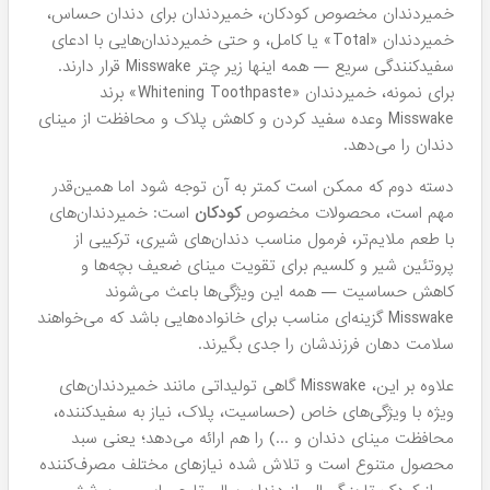
خمیردندان مخصوص کودکان، خمیردندان برای دندان حساس،
خمیردندان «Total» یا کامل، و حتی خمیردندان‌هایی با ادعای
سفیدکنندگی سریع — همه اینها زیر چتر Misswake قرار دارند.
برای نمونه، خمیردندان «Whitening Toothpaste» برند
Misswake وعده سفید کردن و کاهش پلاک و محافظت از مینای
دندان را می‌دهد.
دسته دوم که ممکن است کمتر به آن توجه شود اما همین‌قدر
مهم است، محصولات مخصوص
کودکان
است: خمیردندان‌های
با طعم ملایم‌تر، فرمول مناسب دندان‌های شیری، ترکیبی از
پروتئین شیر و کلسیم برای تقویت مینای ضعیف بچه‌ها و
کاهش حساسیت — همه این ویژگی‌ها باعث می‌شوند
Misswake گزینه‌ای مناسب برای خانواده‌هایی باشد که می‌خواهند
سلامت دهان فرزندشان را جدی بگیرند.
علاوه بر این، Misswake گاهی تولیداتی مانند خمیردندان‌های
ویژه با ویژگی‌های خاص (حساسیت، پلاک، نیاز به سفیدکننده،
محافظت مینای دندان و ...) را هم ارائه می‌دهد؛ یعنی سبد
محصول متنوع است و تلاش شده نیازهای مختلف مصرف‌کننده