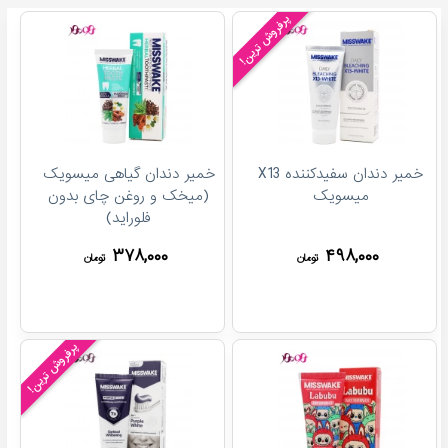
پرفروش ترین!
خمیر دندان سفیدکننده X13
خمیر دندان گیاهی میسویک
میسویک
(میخک و روغن چای بدون
فلوراید)
۳۷۸,۰۰۰
۴۹۸,۰۰۰
تومان
تومان
پرفروش ترین!