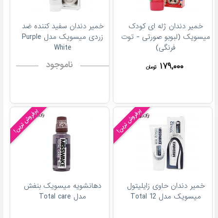
خمیر دندان ژله ای کودک
خمیر دندان سفید کننده ضد
میسویک (لبوبو صورتی - توت
زردی میسویک مدل Purple
فرنگی)
White
ناموجود
۱۷۹,۰۰۰
تومان
پرفروش ترین!
پرفروش ترین!
خمیر دندان حاوی زایلیتول
دهانشویه میسویک بنفش
میسویک مدل Total 12
مدل Total care