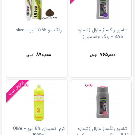
شامپو رنگساژ مارال (شماره
رنگ مو 7/55 الیو - olive
8.96 - رنگ جاسمین)
۸۹۰,۰۰۰
۷۶۵,۰۰۰
تومان
تومان
پرفروش ترین!
شامپو رنگساژ مارال (شماره
کرم اکسیدان %6 الیو - Olive