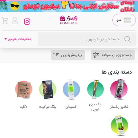
منو
تخفیفات هومهر ❤
جستجوی پیشرفته
پرفروش‌ترین
دسته بندی ها
رنگ موی
شامپو رنگساژ
اکسیدان
رنگ مو کیت
دکلره
تیوپی