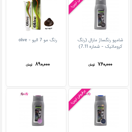
پرفروش ترین!
شامپو رنگساژ مارال (رنگ
رنگ مو 7 الیو - olive
کروماتیک - شماره 7.11)
۸۹۰,۰۰۰
۷۶۰,۰۰۰
تومان
تومان
پرفروش ترین!