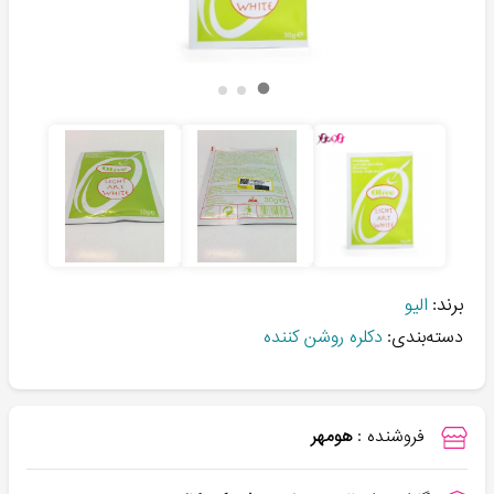
برند:
الیو
دسته‌بندی:
دکلره روشن کننده
فروشنده :
هومهر