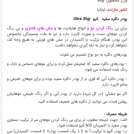
وزن محصول: 30gr
کشور سازنده
: ایتالیا
پودر دکلره سفید الیو Olive 30gr
برای بی
رنگ کردن مو
و انواع هایلایت ها و
مش های فانتزی
و بی رنگ
کردن موهای دست و صورت کاربرد دارد و نیز به علت چسبندگی بخصوص
این پودر، هنگام ترکیب با اکسیدان در مش های فویلی به هیچ وجه کف
نخواهد کرد و نیاز به لکه گیری نخواهد داشت.
پودرهای دکلره به دو نوع تقسیم می شوند:
- پودرهای دکلره سفید که ضعیفتر عمل کرده و برای موهای حساس و نازک و
رنگ شده استفاده می شود.
- پودر دکلره آبی که قوی تر از پودر دکلره سفید بوده و برای موهای طبیعی و
سالم کاربرد دارد.
اگر مو مشکی (در کل تیره) دارید از پودر آبی و اگر رنگ طبیعی موهایتان
روشن است، می توانید از دکلره های ضعیف استفاده کنید.
طریقه مصرف
:
الف: جهت نتیجه مطلوب تر برای بی رنگ کردن موهای سر از ترکیب مساوی
پودر سفید با اکسیدان 12% اُلیو استفاده شود.
ب: پودر اُلیو با ترکیب 1 به 2 ( یک قسمت پودر+ 2 قسمت اکسیدان) می