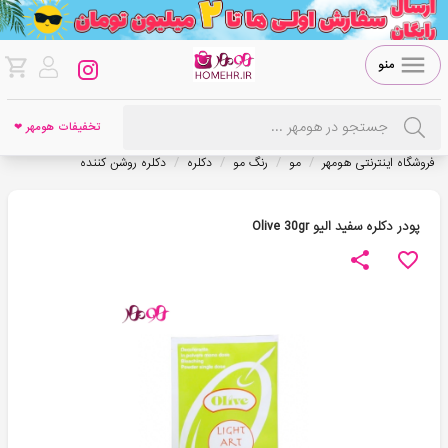
منو
تخفیفات هومهر ❤
/
/
/
/
فروشگاه اینترنتی هومهر
مو
رنگ مو
دکلره
دکلره روشن کننده
پودر دکلره سفید الیو Olive 30gr