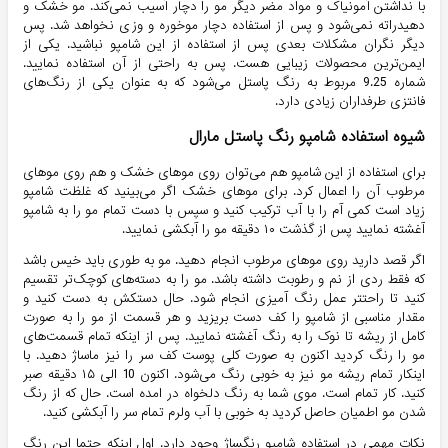
با نداشتن آمونیاک و مواد مضر دیگر مو را دچار آسیب نمی‌کند. مو خشک و
دهیدراته نمی‌شود و پس از استفاده دچار موخوره و وزی نخواهد شد. پس
دیگر نگران مشکلات بعدی پس از استفاده از این شامپو نباشید. یکی از
ایمن‌ترین محصولات زیبایی هست. پس به راحتی از آن استفاده نمایید.
شماره 9.25 مربوط به رنگ پاستل می‌شود که به عنوان یکی از رنگ‌های
فانتزی طرفداران زیادی دارد.
شیوه استفاده شامپو رنگ پاستل مارال
برای استفاده از این شامپو هم می‌توان روی موهای خشک و هم روی موهای
مرطوب آن را اعمال کرد. برای موهای خشک اگر می‌بینید که غلظت شامپو
زیاد است کمی آم را با آب ترکیب کنید و سپس با دست تمام مو را به شامپو
آغشته نمایید پس از گذشت ۱۰ دقیقه مو را آبکشی نمایید.
اگر قصد دارید روی موهای مرطوب انجام دهید. مو به طوری باید خیس باشد
که فقط ردی از نم و رطوبت داشته باشد. مو را به دسته‌های کوچک‌تر تقسیم
کنید تا راحتتر عمل رنگ آمیزی انجام شود. حال دستکش به دست کنید و
مقدار مناسبی از شامپو را کف دست بریزید و هر قسمت از مو را به صورت
کامل از ریشه تا نوک را به رنگ آغشته نمایید. پس از اینکه تمام قسمت‌های
مو را رنگ کردید اکنون به صورت کلی پوست کف سر را نیز ماساژ دهید. با
اینکار تمام ریشه مو نیز به خوبی رنگ می‌شود. اکنون 10 الی ۱۵ دقیقه صبر
کنید. کار تمام است. موی شما به رنگ دلخواه در امده است. حال که از رنگ
شدن مو اطمیان حاصل کردید به خوبی با آب ولرم تمام سر را آبکشی کنید.
نکات مهمی در استفاده شامپو رنگساژ وجود دارد. اول اینکه حتما این رنگ‌