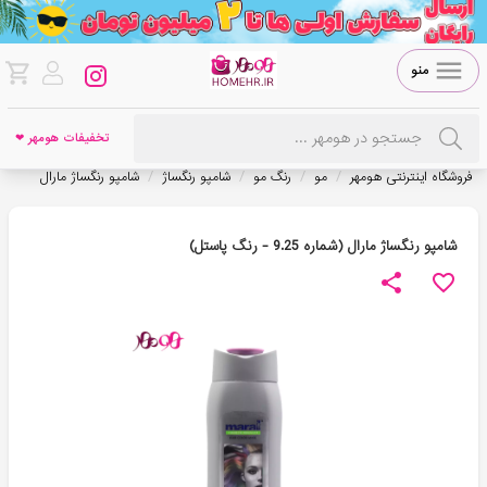
منو
تخفیفات هومهر ❤
/
/
/
/
فروشگاه اینترنتی هومهر
مو
رنگ مو
شامپو رنگساژ
شامپو رنگساژ مارال
شامپو رنگساژ مارال (شماره 9.25 - رنگ پاستل)