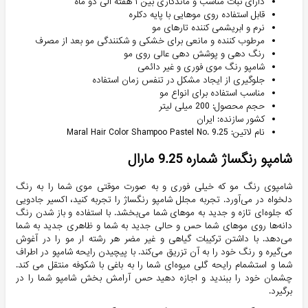
دارای ثبات مناسب و ماندگاری بین ۱ هفته الی دو ماه
قابل استفاده روی موهایی با پایه دکلره
نرم و ابریشمی کننده تارهای مو
مرطوب کننده و مانعی برای خشکی و شکنندگی مو بعد از مصرف
رنگ دهی و پوشش دهی عالی روی مو
شامپو رنگ موی فوری و غیر دائمی
جلوگیری از ایجاد مشکل در تنفس زمان استفاده
مناسب استفاده برای انواع مو
حجم محصول: 200 میلی لیتر
کشور سازنده: ایران
نام لاتین: Maral Hair Color Shampoo Pastel No. 9.25
شامپو رنگساژ شماره 9.25 مارال
شامپوی رنگ مو که خیلی فوری و به صورت موقتی موی شما را به رنگ
دلخواه در می‌آورد. تجربه مجلل شامپو رنگساژ را تجربه کنید، اکسیر جادویی
که جلوه‌ای تازه و جدید به موهای شما می‌بخشد. با استفاده و باز شدن رنگ
دانه‌ها روی موهای شما حس و حالی جدید به شما و ظاهری جدید به شما
می‌دهد. با داشتن ترکیبات گیاهی و غیر مضر هر رشته ار مو را در آغوش
می‌گیره و رنگ خود را به آن تزریق می‌کند. با پیچیدن رایحه شامپو در اطراف
شما و استشمام رایحه گلی میوه‌ای شما را به باغی با شکوفه منتقل می کند.
چشمان خود را ببندید و اجازه دهید حس آرامش بخش شامپو شما را در
برگیرد.