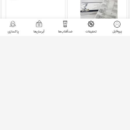
پروفایل
تخفیفات
ضدآفتاب‌ها
آبرسان‌ها
پاکسازی
قطره ضد رویش موی بیوتی
شمع اصلاح عدسی بنفش
ایمیج Beauty Image
آیورودا بیوتی ایمیج - BEAUTY
IMAGE
ناموجود
ناموجود
پرفروش ترین!