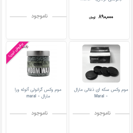
ناموجود
۸۹۰,۰۰۰
تومان
پرفروش ترین!
موم وکس سکه ای ذغالی مارال
موم وکس گرانولی آلوئه ورا
- Maral
مارال - maral
ناموجود
ناموجود