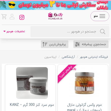
منو
تخفیفات هومهر ❤
جستجوی پیشرفته
پرفروش‌ترین
/
/
فروشگاه اینترنتی هومهر
آرایشگاهی
اپیلاسیون
پرفروش ترین!
موم وکس گرانولی مارال
موم سرد کنز 300 گرم - KANZ
(موهای نرمال) - maral