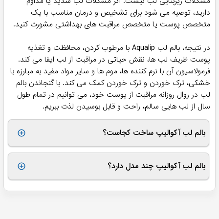
مشکلات زیربنایی لب نیست. اگر مشکلات لب شدید یا مداوم
دارید، توصیه می شود برای تشخیص و درمان مناسب با یک
متخصص پوست یا متخصص مراقبت های بهداشتی مشورت کنید.
در نتیجه، بالم لب Aqualip با مرطوب کردن، محافظت و تغذیه
پوست ظریف لب ها، نقش حیاتی در مراقبت از لب ایفا می کند.
فرمولاسیون آن با نرم کننده ها، موم ها و سایر مواد مفید به مبارزه با
خشکی، ترک خوردن و ترک خوردن کمک می کند. با گنجاندن بالم
لب در روال روزانه مراقبت از پوست خود، می توانیم در تمام طول
سال از لب هایی سالم، راحت و قابل بوسیدن لذت ببریم.
بالم لب آکوالیپ ساخت کجاست؟
این بالم ساخت کشور ایران است و توسط برند لافارر تولید می
شود. تمامی مدل های آن تولید داخل هستند و به طور قطع به
بالم لب آکوالیپ چند مدل دارد؟
عنوان یکی از مرغوب ترین بالم های ایرانی شناخته می شوند.
تا به الان 3 مدل از این بالم ها به بازار عرضه شده اند. 3 مدل در
رنگ ها و طعم های مختلف که می توانید هر 3 مدل را در سایت
هومهر مشاهده کنید.