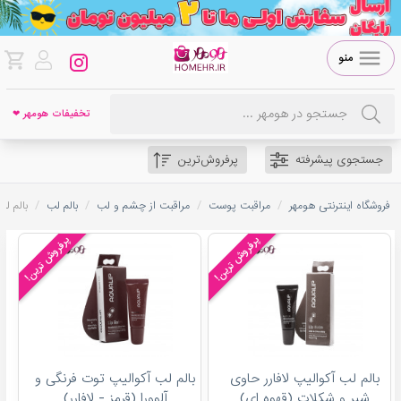
منو
تخفیفات هومهر ❤
جستجوی پیشرفته
پرفروش‌ترین
/
/
/
/
فروشگاه اینترنتی هومهر
مراقبت پوست
مراقبت از چشم و لب
بالم لب
بالم ل
پرفروش ترین!
پرفروش ترین!
بالم لب آکوالیپ لافارر حاوی
بالم لب آکوالیپ توت فرنگی و
شیر و شکلات (قهوه ای)
آلوورا (قرمز - لافارر)