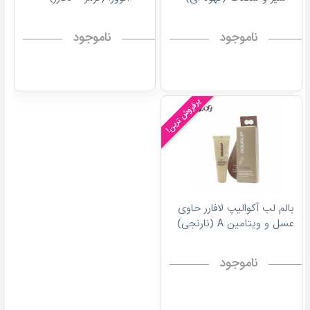
ناموجود
ناموجود
پرفروش ترین!
بالم لب آکوالیپ لافارر حاوی
عسل و ویتامین A (نارنجی)
ناموجود