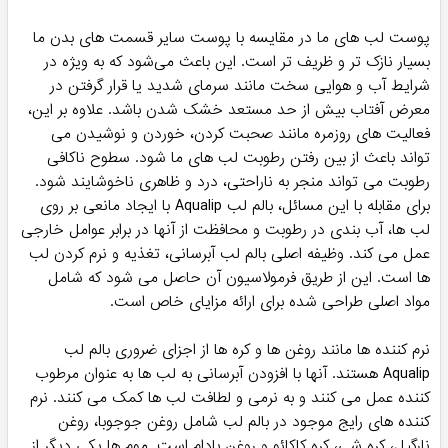
پوست لب های ما در مقایسه با پوست سایر قسمت های بدن ما
بسیار نازک تر و ظریف تر است. این باعث می‌شود که به ویژه در
شرایط آب و هوایی سخت مانند سرمای شدید یا قرار گرفتن در
معرض آفتاب بیش از حد مستعد خشک شدن باشد. علاوه بر این،
فعالیت های روزمره مانند صحبت کردن، خوردن و نوشیدن می
تواند باعث از بین رفتن رطوبت لب های ما شود. سطوح ناکافی
رطوبت می تواند منجر به ناراحتی، درد و ظاهری ناخوشایند شود.
برای مقابله با این مسائل، بالم لب Aqualip با ایجاد مانعی بر روی
لب ها، آب بندی در رطوبت و محافظت از آنها در برابر عوامل خارجی
عمل می کند. وظیفه اصلی بالم لب آبرسانی، تغذیه و نرم کردن لب
ها است. این از طریق فرمولاسیون آن حاصل می شود که شامل
مواد اصلی طراحی شده برای ارائه مزایای خاص است.
نرم کننده ها مانند روغن ها و کره ها از اجزای ضروری بالم لب
Aqualip هستند. آنها با افزودن آبرسانی به لب ها به عنوان مرطوب
کننده عمل می کنند و به نرمی و لطافت لب ها کمک می کنند. نرم
کننده های رایج موجود در بالم لب شامل روغن جوجوبا، روغن
نارگیل، کره شی، کره کاکائو و روغن بادام است. موم ها یکی دیگر از