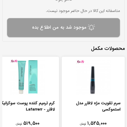
متاسفانه این کالا در حال حاضر موجود نیست.
موجود شد به من اطلاع بده
محصولات مکمل
سرم تقویت مژه لافارر مدل
کرم ترمیم کننده پوست سوکرانیکا
استموکسی
لافارر - Lafarrerr
۵۱۹,۵۰۰
۱,۵۲۵,۰۰۰
تومان
تومان