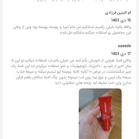
ام البنین فرزادی
15 دی 1403
واقعا عالیه خیلی راضیم متشکرم من لبام تیره و پوسته پوسته بود ولی از وقتی
این محصول رو استفاده میکنم مشکلم حل شده
saeede ‌‌‌
17 دی 1403
وااای اصلا هرچی از خوبیش بگم کمه من خیلی بالم لب استفاده میکنم تو این ۵
سال اخیر از نئودرم ، دکترژیلا، ژنوبایوتیک، و لبلو استفاده میکردم اما این اصلا یک
چیز دیگستتتتت در عرض ۱۰ ثانیه کاملا پوسته لبو ترمیم میکنه و سریعا جذب
میشه یک نرمی و برق زیبا روی لب میمونه بدون رنگ البته مدلاش باهم فرقی
ندارن ولی خب سلیقه ایه رایحه های متفاوتی داره