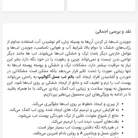
نقد و بررسی اجمالی
جویدن لب‌ها، تر کردن آن‌ها به وسیله زبان، کم نوشیدن آب، استفاده مداوم از
رژ‌لب‌های خشک با دوام بالا، شرایط آب و هوایی نامناسب، جویدن لب‌ها و
عوامل خارجی دیگر باعث ترک و خشکی لب‌ها می‌شوند. لب ها مانند دیگر
نواحی بدن نیست و نمی‌تواند چربی و رطوبت را در خود نگه دارد بنابر این
نیاز به مراقبت بیشتر دارد. مشکلات ترک و خشکی و پوسته پوسته لب‌ها نه
تنها زیبایی صورت را تحت تاثیر قرار می‌دهد بلکه ممکن است مشکلاتی در
خوردن و آشامیدن افراد ایجاد کند.
بالم لب عسل آکوالیپ
به راحتی می‌تواند
پوست لب را نرم و لطیف کند و مانع از ایجاد خشکی بر روی لب‌ها شود. این
محصول به بهبود سلامت و زیبایی لب کمک زیادی می‌کند. با ما همراه باشید
تا در ادامه به ویژگی‌های این محصول بی‌نظیر بپردازیم.
از پیری و ایجاد خطوط بر روی لب‌ها جلوگیری می‌کند.
به افزایش نرمی و ترمیم ترک های ایجاد شده روی لب کمک می‌کند.
مانع از شیوع عفونت ناشی از ترک خوردگی پوست لب می‌شود.
بافت‌های آسیب دیده لب را ترمیم می‌کند.
در هیدراته نگه داشتن پوست لب بسیار موثر است.
حاوی عسل و ویتامین A و روغن بادام شیرین می‌باشد.