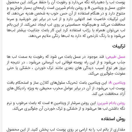
پوست لب را دهیدراته نگه می‌دارد و رطوبت آن را حفظ می‌کند. این محصول
حاوی عسل و ویتامین A و روغن بادام شیرین است رایحه‌ای بسیار خوش‌بو و
متنوع دارد و در هنگام استفاده از آن حس خوب به شخص هدیه می‌دهد. که
این ترکیبات خاصیت ضد التهابی دارد و از لب در برابر نور خورشید و سرما
محافظت می‌کند و هیچگونه حساسیتی بر روی لب ایجاد نمی‌کند. از این بالم
لب می‌توان همراه با رژلب استفاده کرد این کار باعث جذابیت بیشتر لب‌ها
می‌شود و با رنگ نارنجی که دارد به لب‌ها رنگی ملایم می‌دهد.
ترکیبات
عسل طبیعی:
قند موجود در عسل باعث می‌ شود که رطوبت به سمت لب‌ ها
جذب می‌شود و از این راه پوسته فوقانی لب آبرسانی می‌‌شود . در نتیجه از
بروز هر نوع آسیب ‌دیدگی‌ های بعدی مانند ترک خوردن ، خشکی یا حتی
عفونت جلوگیری می‌کند.
ویتامین A:
این ویتامین باعث تحریک سلول‌های کلاژن ساز و استحکام بافت
پوست لب می‌شود. از آن در برابر عوامل مخرب محیطی به ویژه رادیکال های
آزاد محافظت می کند.
روغن بادام شیرین:
این روغن سرشار از ویتامین e است که باعث مرطوب و نرم
نگه داشتن لب ها می‌شود و از خشکی و ترک خوردن آن جلوگیری می‌کند.
روش استفاده
مقداری از بالم لب را به ارامی بر روی پوست لب پخش کنید. از این محصول