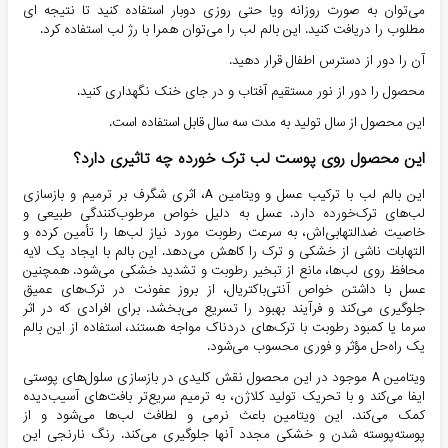
می‌توان به صورت روزانه ویا حتی روزی دوبار استفاده کنید تا نتیجه ای
مطلوب را دریافت کنید. این بالم لب را می‌توان همرا با رژ لب استفاده کرد.
آن را دور از دسترس اطفال قرار دهید.
محصول را دور از نور مستقیم آفتاب و در جای خنک نگهداری کنید.
این محصول از سال تولید به مدت سه سال قابل استفاده است.
این محصول روی پوست لب ترک خورده چه تاثیری دارد؟
این بالم لب با ترکیب عسل و ویتامین A، اثری شگرف بر ترمیم و بازسازی
لب‌های ترک‌خورده دارد. عسل به دلیل خواص مرطوب‌کنندگی طبیعی و
خاصیت ضدالتهابی‌اش، به سرعت رطوبت مورد نیاز لب‌ها را تأمین کرده و
التهابات ناشی از خشکی و ترک را کاهش می‌دهد. این بالم با ایجاد یک لایه
محافظ روی لب‌ها، مانع از تبخیر رطوبت و تشدید خشکی می‌شود. همچنین
عسل با داشتن خواص آنتی‌باکتریال، از بروز عفونت در ترک‌های عمیق
جلوگیری می‌کند و فرآیند بهبود را تسریع می‌بخشد. برای افرادی که در اثر
سرما یا کمبود رطوبت با ترک‌های دردناک مواجه هستند، استفاده از این بالم
یک راه‌حل مؤثر و فوری محسوب می‌شود.
ویتامین A موجود در این محصول نقش کلیدی در بازسازی سلول‌های پوستی
ایفا می‌کند و با تحریک تولید کلاژن، به ترمیم سریع‌تر بافت‌های آسیب‌دیده
کمک می‌کند. این ویتامین باعث نرمی و لطافت لب‌ها می‌شود و از
پوسته‌پوسته شدن و خشکی مجدد آنها جلوگیری می‌کند. رنگ نارنجی این