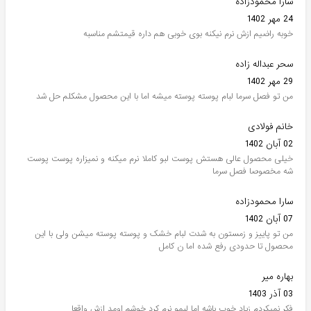
سارا محمودزاده
24 مهر 1402
خوبه راضیم ازش نرم نیکنه بوی خوبی هم داره قیمتشم مناسبه
سحر عبداله زاده
29 مهر 1402
من تو فصل سرما لبام پوسته پوسته میشه اما با این محصول مشکلم حل شد
خانم فولادی
02 آبان 1402
خیلی محصول عالی هستش پوست لبو کاملا نرم میکنه و نمیزاره پوست پوست
شه مخصوصا فصل سرما
سارا محمودزاده
07 آبان 1402
من تو پاییز و زمستون به شدت لبام خشک و پوسته پوسته میشن ولی با این
محصول تا حدودی رفع شده اما ن کامل
بهاره میر
03 آذر 1403
فکر نمیکردم زیاد خوب باشه اما لبمو نرم کرد خوشم اومد ازش واقعا