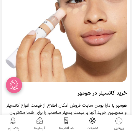
خرید کانسیلر در هومهر
هومهر با دارا بودن سایت فروش امکان اطلاع از قیمت انواع کانسیلر
و همچنین خرید آنها با قیمت بسیار مناسب را برای شما مشتریان
عزیز فراهم نموده است. شما می‌توانید انواع مختلفی از کانسیلر چه
مایع باشد و چه جتمد به صورت مدادی و رژی براحتی از را از
پروفایل
تخفیفات
ضدآفتاب‌ها
آبرسان‌ها
پاکسازی