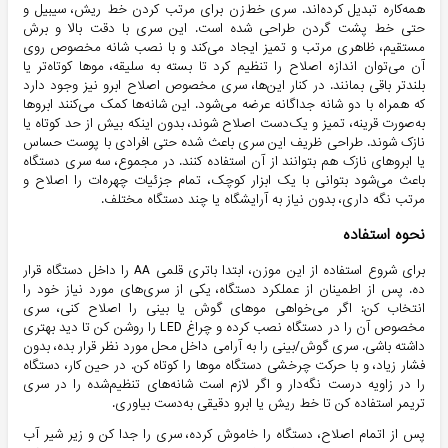
همه‌کاره تبدیل کرده‌اند. سری خط‌زن برای مرتب کردن خط ریش، سیبیل و
حتی خط پشت گردن طراحی شده است. این سری با دقت بالا و برش
مستقیم، ظاهری مرتب و تمیز ایجاد می‌کند و با نصب شانه مخصوص روی
آن می‌توان اندازه اصلاح را تنظیم کرد تا بسته به سلیقه، موها کوتاه‌تر یا
بلندتر باقی بمانند. در کنار این‌ها، سری مخصوص اصلاح ابرو نیز وجود دارد
که همراه با دو شانه جداگانه عرضه می‌شود. این شانه‌ها کمک می‌کنند ابروها
به‌صورت قرینه، تمیز و یک‌دست اصلاح شوند، بدون اینکه بیش از حد کوتاه یا
نازک شوند. طراحی ظریف این سری باعث شده حتی افرادی با پوست حساس
یا ابروهای نازک هم بتوانند از آن استفاده کنند. در مجموع، سه سری دستگاه
باعث می‌شود بتوانی با یک ابزار کوچک، تمام جزئیات چهره‌ات را اصلاح و
مرتب نگه داری، بدون نیاز به آرایشگاه یا چند دستگاه مختلف.
نحوه استفاده
برای شروع استفاده از این موزن، ابتدا باتری قلمی AA را داخل دستگاه قرار
ده. پس از اطمینان از عملکرد دستگاه، یکی از سری‌های مورد نیاز خود را
انتخاب کن: اگر می‌خواهی موهای گوش یا بینی را اصلاح کنی، سری
مخصوص آن را در دستگاه نصب کرده و چراغ LED را روشن کن تا دید بهتری
داشته باشی. سری گوش/بینی را به آرامی داخل محل مورد نظر قرار بده، بدون
فشار زیاد، و با حرکت چرخشی دستگاه موها را کوتاه کن. در حین کار، دستگاه
را در زاویه درست نگه‌دار و اگر لازم است شانه‌های تنظیم‌شده را در سری
تریمر استفاده کن تا خط ریش یا ابرو دقیقی به‌دست بیاوری.
پس از اتمام اصلاح، دستگاه را خاموش کرده، سری را جدا کن و زیر شیر آب