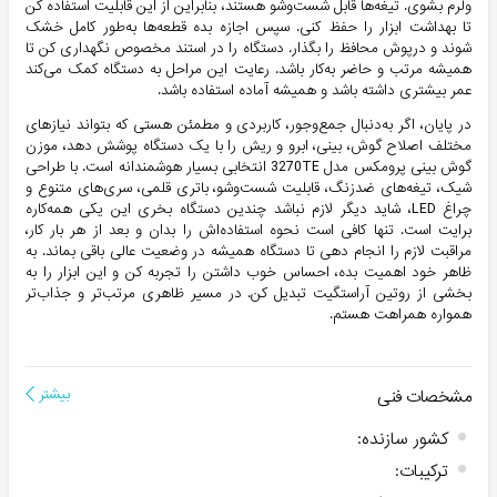
ولرم بشوی. تیغه‌ها قابل شست‌وشو هستند، بنابراین از این قابلیت استفاده کن
تا بهداشت ابزار را حفظ کنی. سپس اجازه بده قطعه‌ها به‌طور کامل خشک
شوند و درپوش محافظ را بگذار. دستگاه را در استند مخصوص نگهداری کن تا
همیشه مرتب و حاضر به‌کار باشد. رعایت این مراحل به دستگاه کمک می‌کند
عمر بیشتری داشته باشد و همیشه آماده استفاده باشد.
در پایان، اگر به‌دنبال جمع‌وجور، کاربردی و مطمئن هستی که بتواند نیازهای
مختلف اصلاح گوش، بینی، ابرو و ریش را با یک دستگاه پوشش دهد، موزن
گوش بینی پرومکس مدل 3270TE انتخابی بسیار هوشمندانه است. با طراحی
شیک، تیغه‌های ضدزنگ، قابلیت شست‌وشو، باتری قلمی، سری‌های متنوع و
چراغ LED، شاید دیگر لازم نباشد چندین دستگاه بخری این یکی همه‌کاره
برایت است. تنها کافی است نحوه استفاده‌اش را بدان و بعد از هر بار کار،
مراقبت لازم را انجام دهی تا دستگاه همیشه در وضعیت عالی باقی بماند. به
ظاهر خود اهمیت بده، احساس خوب داشتن را تجربه کن و این ابزار را به
بخشی از روتین آراستگیت تبدیل کن. در مسیر ظاهری مرتب‌تر و جذاب‌تر
همواره همراهت هستم.
مشخصات فنی
بیشتر
کشور سازنده
:
ترکیبات
: