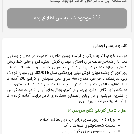
متاسفانه این کالا در حال حاضر موجود نیست.
موجود شد به من اطلاع بده
نقد و بررسی اجمالی
دوست خوبم، اگر به مرتب و آراسته بودن ظاهرت اهمیت می‌دهی و به‌دنبال
یک ابزار همه‌فن‌حریف برای اصلاح موهای گوش، بینی، ابرو و حتی خط ریش
هستی، اجازه بده بهت پیشنهاد کنم محصولی که می‌تواند همراه مطمئن
روزانه‌ی تو باشد:
موزن گوش بینی پرومکس مدل 3270TE
. این موزن کوچک
ولی قدرتمند، با طراحی مدرن، سه سری قابل تعویض و کارایی بالا، آمده تا
دغدغه‌های ظاهری‌ات را در کمتر از چند دقیقه حل کند. در این متن، این
دستگاه را با نگاهی دقیق بررسی می‌کنیم، ویژگی‌های آن را شمرده، عملکردش
را تشریح می‌کنیم و در پایان راهنمای استفاده‌ای کامل برایت آماده کرده‌ام تا
از آن به بهترین شکل بهره ببری.
اصل با 2 سال گارانتی نگان سرویس ✅
چراغ LED روی سری برای دید بهتر هنگام اصلاح
قابلیت شست‌وشوی تیغه‌ها با آب
سری مخصوص موزن گوش و بینی