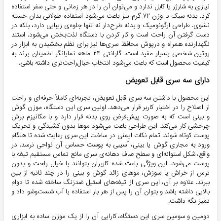
نیازی به شارژر یا کابل ندارد و می‌توان آن را در هر زمانی و حتی سفر استفاده
کرد. بدنه سبک با وزن ۷۲ گرم نیز باعث می‌شود استفاده طولانی بدان خسته
نشوی. طراحی ارگونومیک و بدنه طرح‌دار نه تنها جلوه‌ی زیبایی دارد، بلکه در
دست گرفتن آن راحت است و کار کردن با دستگاه لذت‌بخش می‌شود. استند
نگهدارنده همراه و درپوش محافظ سری‌ها نیز برای نظم بخشیدن به ابزار در
روتین شخصی بسیار مفید است. گارانتی ۲۴ ماهه نمایانگر اطمینان برند به
کیفیت محصول است که باعث می‌شود انتخابِ خیال‌راحت‌تری داشته باشی.
دارای سه سری قابل تعویض
این محصول با داشتن سه سری قابل تعویض، تجربه‌ای کاملاً حرفه‌ای و راحت
از اصلاح را در اختیار کاربر قرار می‌دهد. اولین سری این دستگاه، موزن گوش
و بینی است که به صورت پیش‌فرض روی بدنه قرار دارد و با مکانیزم برش
چرخشی کار می‌کند. این طراحی باعث می‌شود موها بدون کشیدگی و تحریک
پوست کوتاه شوند. تمام نکات ایمنی در ساخت این سری رعایت شده تا هنگام
ورود به مجاری گوش یا بینی، آسیبی به پوست حساس آن نواحی نرسد. در
واقع، شکل استوانه‌ای و سطح صاف دهانه‌ی سری مانع تماس مستقیم تیغه با
پوست می‌شود. این ویژگی باعث شده کاربران بتوانند با خیال راحت و بدون
ترس از خراش یا سوزش، موهای زائد گوش و بینی را در چند ثانیه از بین
ببرند. علاوه بر آن، این سری از تیغه‌های استیل ضدزنگ ساخته شده تا دوام
بالایی داشته باشد و بتوان آن را پس از هر بار استفاده با آب شست‌وشو داد و
تمیز نگه داشت.
دومین و سومین سری این دستگاه، کارایی آن را از یک موزن ساده به ابزاری