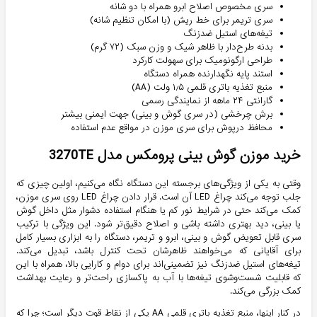
سری مخصوص اصلاح ابرو همراه با دو شانه
سری تریمر برای خط ریش (با امکان تنظیم شانه)
تیغه‌های استیل ضدزنگ
بدنه طرح‌دار با ظاهر شیک و وزن سبک (۷۲ گرم)
طراحی ارگونومیک برای سهولت کارکرد
استند پایه نگهدارنده همراه دستگاه
منبع تغذیه باتری قلمی ۱٫۵ ولت (AA)
گارانتی ۲۴ ماهه از نمایندگی رسمی
برش چرخشی (در سری گوش و بینی) جهت ایمنی بیشتر
محافظ درپوش برای سری موزن در مواقع عدم استفاده
خرید موزن گوش بینی پرومکس مدل 3270TE
وقتی به یکی از ویژگی‌های برجسته این دستگاه نگاه می‌کنیم، اولین چیزی که
جلب توجه می‌کند چراغ LED آن است. قرار دادن چراغ LED روی سری موزن،
کمک می‌کند حتی در شرایط نور کم یا هنگام استفاده دشوار مثل داخل گوش
یا بینی، دید بهتری داشته باشی و اصلاح دقیق‌تر شود. این ویژگی با ترکیب
سری قابل تعویض گوش و بینی، ابرو و تریمر، دستگاه را به ابزاری بسیار کامل
برای آقایانی که می‌خواهند ظاهرشان تحت کنترل باشد، تبدیل می‌کند.
تیغه‌های استیل ضدزنگ نیز تضمینی‌اند برای دوام و کارایی بالا، همراه با این
که قابلیت شست‌وشوی تیغه‌ها با آب به پاکسازی راحت‌تر و رعایت بهداشت
کمک بزرگی می‌کند.
در کنار اینها، منبع تغذیه باتری قلمی AA یکی از نقاط قوت دیگر است؛ چرا که