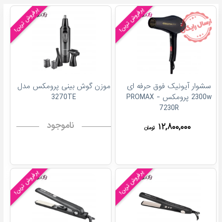
پرفروش ترین!
پرفروش ترین!
سشوار آیونیک فوق حرفه ای
موزن گوش بینی پرومکس مدل
2300w پرومکس - PROMAX
3270TE
7230R
ناموجود
۱۲,۸۰۰,۰۰۰
تومان
پرفروش ترین!
پرفروش ترین!