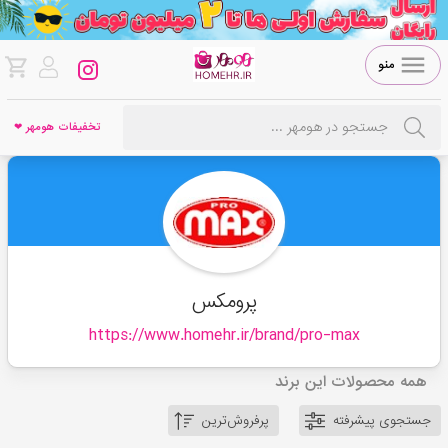
منو
تخفیفات هومهر ❤
پرومکس
https://www.homehr.ir/brand/
pro-max
همه محصولات این برند
جستجوی پیشرفته
پرفروش‌ترین