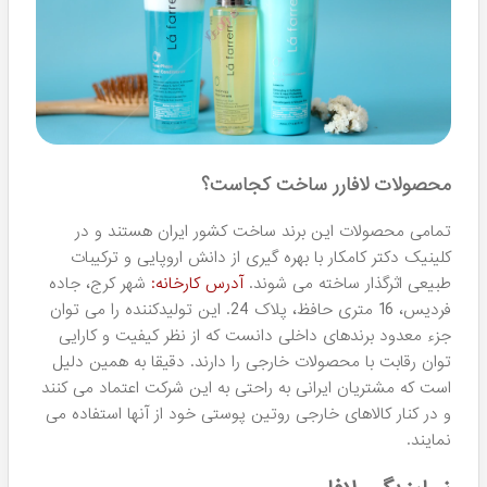
می توانید به جنگ با آکنه ها و باکتری های مزاحم موجود بر
روی سطح صورت بروید.
کرم‌های مرطوب کننده دست و صورت:
این کرم ها را می توانید
هر روز برای تامین رطوبت موردنیاز پوست صورت، دست و بدن
خود استفاده کنید. به همین راحتی! برای انواع مختلف پوست
حتی پوست هایی که حساس هستند نیز قابل مصرف می
باشند.
ماسک و سرم‌های مو:
شما می توانید به سادگی برای سالم و
خوش حالت ماندن موهایتان روی این محصولات مویی حساب
باز کنید. می دانید دقیقا چه وقتی اثرگذاری آنها بیشتر می شود؟
زمانی که بعد از شوینده های سر Lafarrerr از آنها استفاده
نمایید.
ژل‌های روشن کننده صورت:
با اینکه دسته بندی روشن کننده
این مجموعه هیچوقت آنقدرها مشهور نشد که بتواند با رقبای
خارجی اش رقابت کند اما بازهم نمی شود به سادگی از خواص
زیاد آنها گذر کرد. پیشنهاد می کنیم حداقل یکبار برای روشن
سازی پوست خود از آنها استفاده کنید و تاثیرات مطلوب آنها را