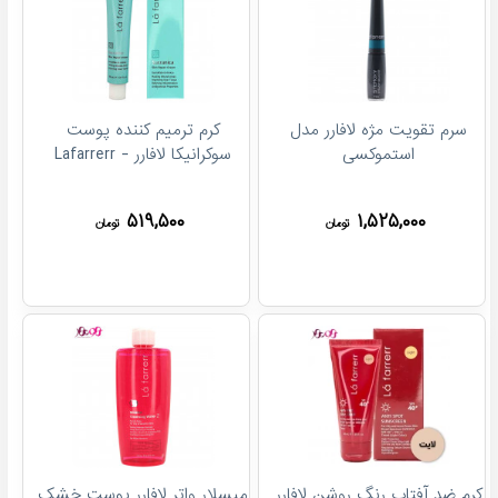
سرم تقویت مژه لافارر مدل
کرم ترمیم کننده پوست
استموکسی
سوکرانیکا لافارر - Lafarrerr
۵۱۹,۵۰۰
۱,۵۲۵,۰۰۰
تومان
تومان
کرم ضد آفتاب رنگ روشن لافارر
میسلار واتر لافارر پوست خشک