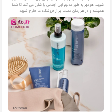
چه چیز باعث می شود تا فروشگاه هومهر را به عنوان
نمایندگی
لافارر
در ایران و شهر های تهران و مشهد بنامیم؟ در ادامه
لیست کامل خدمات فوق العاده‌ای که فروشگاه هومهر به طور
اختصاصی به مشتریان این برند ارائه می دهد را بررسی خواهیم
کرد.
فروش مستقیم از برند سازنده،
بدون هیچ واسطه که سبب
کاهش قیمت نهایی برای مصرف کننده می شود. این
موضوع دست ما را باز گذاشته تا بتوانیم هرازچندگاهی
تخفیفات بسیار عالی برای مشتریان فراهم نماییم.
حضور مشاوران رسمی برند Lafarrerr
در فروشگاه
حضوری هومهر برای پاسخگویی و ارائه مشاوره رایگان به
مشتریان ساکن شهر مشهد.
گارانتی عودت کالا:
این ضمانت بر روی تمامی
محصولات Lafarrerr درج شده است و به سبب آن در
صورت بروز هرگونه مشکل در فرایند تحویل کالا، خرید
شما عودت داده شده و با کالای جدید تعویض خواهد
شد.
تخفیفات فصلی:
تقریبا هر ماه، وبسایت ما تخفیف های