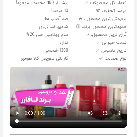
پرفروش ترین!
پرفروش ترین!
شامپو آبرسان موی خشک لافارر
شامپو روزانه مخصوص موهای
- 250 میل
معمولی و نازک لافارر -
Lafarrerr
۸۷۶,۰۰۰
۴۰۸,۹۰۰
تومان
تومان