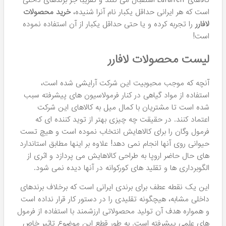
۲
مدل
محصولات لافارر
محصولات لافارر
را می توان جز بهترین و مرغوب ترین
محصولات آرایشی و بهداشتی ایرانی نام برد که با بهره گیری از
دانش روز اروپا و توان علمی متخصصین داخلی توانسته در دهه
اخیر، محبوبیت فوق العاده بالایی را درمیان مردم ایران بدست
آورد. در ادامه با هومهر معرفی
برند لافارر
، بررسی تاریخچه آن،
دلایل موفقیت این شرکت، لیست قیمت تمامی
محصولات Lafarrerr و امتیازات ویژه خرید آنها از هومهر به عنوان
نمایندگی لافارر در شهر مشهد و تهران همراه باشید.
کشور سازنده 🚩
ایران
تعداد کل محصولات ✅
بیش از 100 محصول موجود!