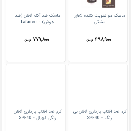
ماسک مو تقویت کننده لافارر
ماسک ضد آکنه لافارر (ضد
مشکی
جوش) - Lafarrerr
۷۷۹,۸۰۰
۴۹۸,۹۰۰
تومان
تومان
کرم ضد آفتاب بارداری لافارر بی
کرم ضد آفتاب بارداری لافارر
رنگ - SPF40
رنگی نچرال - SPF40