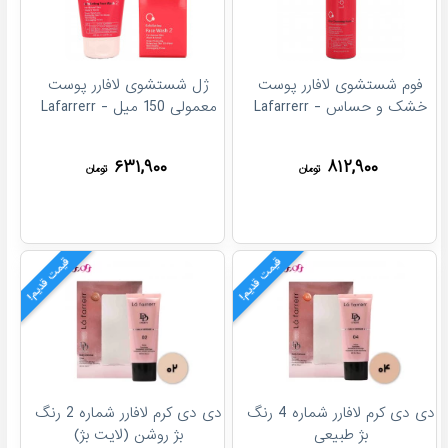
فوم شستشوی لافارر پوست
ژل شستشوی لافارر پوست
خشک و حساس - Lafarrerr
معمولی 150 میل - Lafarrerr
۶۳۱,۹۰۰
۸۱۲,۹۰۰
تومان
تومان
قیمت قدیم!
قیمت قدیم!
دی دی کرم لافارر شماره 4 رنگ
دی دی کرم لافارر شماره 2 رنگ
بژ طبیعی
بژ روشن (لایت بژ)