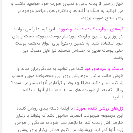
ترین و جذاب ترین دسته بندی تولید شده توسط برند Lafarrerr
است که واقعا کیفیت فوق العاده ای دارند. تمامی مدل های این
کرم ها در هومهر یعنی
نمایندگی محصولات لافارر
موجود می
باشند. فروش این دسته‌بندی در هومهر از ابتدا تا به الان فوق
العاده بوده است و به همین دلیل هومهر هرگز موجودی این
دسته را کاهش نمی دهد.
شامپو های کنترل کننده چربی:
این شوینده های خوش قیمت را
می توانید با قیمت های باورنکردنی از هومهر تهیه کنید و این را
بدانید که با ترکیبات گیاهی غنی سازی شده اند. برای موهای
چرب شبیه به یک معجزه هستند و می توانند به خوبی باعث
تنظیم میزان چربی در کف سر شوند و بدین ترتیب از بسیاری از
مشکلات مو پیشگیری کنند. پس اگر موی چرب دارید، این
شامپو همان چیزی است که بدرد موی شما خواهد خورد و مفید
واقع خواهد شد.
شوینده های ضدریزش موی سر که انواع مختلفی دارند:
این
شرکت شوینده های چندگانه ای را با استفاده ماده موثره
ماینوکسیدیل تولید کرده است که هر کدام برای یک نوع خاصی