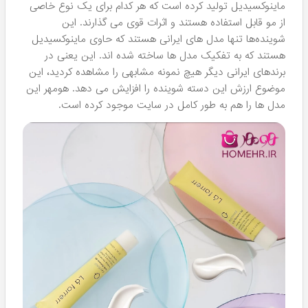
پد های بهداشتی:
این پدها برای پاکسازی پوست صورت به
بهترین شکل ممکن ساخته شده اند و این تولیدکننده با استفاده
از ترکیبات خلاقانه مانند لایه بردارهای قوی توانسته پدهای لایه
برداری تولید کند که تاثیراتی فراتر از پدهای معمولی دارند. اگر
میخواهید آرایش صورت خود را پاک کرده و در کنار آن از خواص
درمانی صاف کننده پوست صورت نیز بهره ببرید، پس ما به شما
این سری پدهای جذاب را پیشنهاد میکنیم که امتحان خود را
پس داده اند.
کرم های ترمیم کننده پوست:
این کرم ها به نیت کمک به ترمیم
پوست بدن و همچنین بهبود وضعیت بافت های زخمی و
تسکین سوختگی ها ساخته شده اند. 2 عدد از این کرم ها
توسط Lafarrerr عرضه شده است که هر دو مدل در هومهر
موجود هستند.
تونر های پاک کننده برای انواع مختلف پوست:
این محلول های
پاک کننده که اتفاقا جز پرطرفدارترین محصولات این کارخانه
هستند، برای پوست های خشک و چرب ساخته شده اند و واقعا
می توانند نتایج خوشحال کننده ای را برای شما ایجاد کنند.