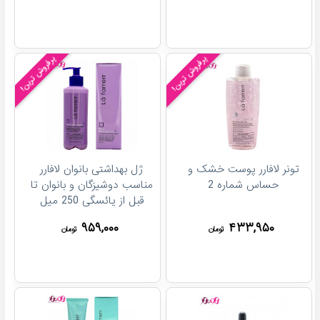
پرفروش ترین!
پرفروش ترین!
تونر لافارر پوست خشک و
ژل بهداشتی بانوان لافارر
حساس شماره 2
مناسب دوشیزگان و بانوان تا
قبل از یائسگی 250 میل
۹۵۹,۰۰۰
۴۳۳,۹۵۰
تومان
تومان