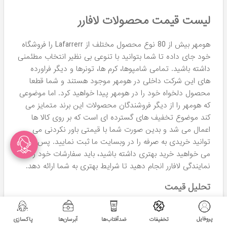
قابل توجی را برای دسته بندی این تولید کننده داخلی
اعمال می کند. تخفیف هایی که از 10 تا 30 درصد (بسته
به نوع مناسبت یا تخفیف) متغیر هستند و معمولا با
استقبال بی نظیر مشتریان و همراهان ما مواجه می
شوند.
نمایندگی لافارر در مشهد
فروشگاه هومهر با بیش از 20 سال تجربه در فروش محصولات
آرایشی و بهداشتی ، چندین سال است که انواع محصولات لافارر
را با تخفیف های پیوسته به شما تقدیم می کند.
آدرس فروشگاه حضوری ما در شهر مشهد:
احمد آباد بلوار
کلاهدوز – بین کلاهدوز 14 و 16 – پلاک 116 (حاشیه خیابان) –
فروشگاه آرایشی هومهر
حضور مشاوران رسمی شرکت لافارر در فروشگاه حضوری ما و
امکان خرید محصولات اصلی این شرکت باعث شده که
همشهریان هومهر را به عنوان نمایندگی برند لافارر در شهر مشهد
بشناسند. شما هم می توانید با مراجعه به فروشگاه حضوری ما،
پروفایل
تخفیفات
ضدآفتاب‌ها
آبرسان‌ها
پاکسازی