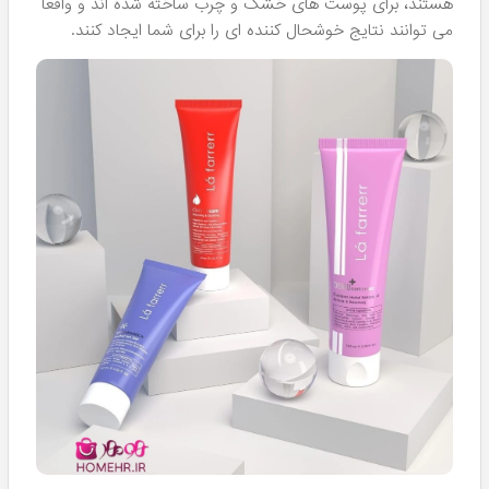
لافارر
را تجربه کرده و یا حتی حداقل یکبار از آن استفاده نموده
است!
لیست محصولات لافارر
آنچه که موجب محبوبیت این شرکت آرایشی شده است،
استفاده از مواد گیاهی در کنار فرمولاسیون های پیشرفته سبب
شده است تا مشتریان با کمال میل به کالاهای این شرکت
اعتماد کنند. در حقیقت چه چیزی بهتر از توید کننده ای که
فرمول وگان را برای کالاهایش انتخاب نموده است و هیچ تست
حیوانی روی آنها انجام نمی دهد! علاوه بر اینها مطابق استاندارد
های حال حاضر اروپا به طراحی کالاهایش می پردازد و اثری از
الگوبرداری ها و تقلید های کورکوانه در آنها دیده نمی شود.
این یک نقطه عطف برای برندی ایرانی است که برخلاف برندهای
داخلی مشابه، هیچگونه تقلیدی را در دستور کار قرار نداده است
و همواره هدف آن تولید محصولاتی ارزشمند با استفاده از فرمول
های علمی پیشرفته است. به طور قطع این موضوع تاثیر خاص
خود را روی اعتماد مشتریان گذاشته است و باعث شده تا بیش