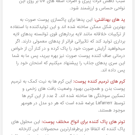
تاریخ آغاز کار برند Lafarrerr به پاییز سال 1388 در شرکت
لابراتوارهای علمی دکتر کامکار باز می گردد. دکتر محمد کامکار
علاوه بر تاسیس این برند، به عنوان موسس برند های دیگری
همچون دفلی و جوجو نیز شناخته می شود. در طول فعالیت
این مجموعه، احترام به نیاز مصرف کنندگان، بهره مندی از
تکنولوژی و فرمولاسیون روز دنیا و ارائه محصولات باکیفیت
عالی همواره هدف اصلی لابراتوارهای دکتر کامکار در تولید این
محصولات بوده است. امروزه گسترش عرضه محصولات این
کارخانه به حدی رسیده است که نه تنها در ایران بلکه به کشوره
های حاشیه خلیج فارس، آفریقا و اروپای شرقی نیز عرضه می
شوند.
این هدف بزرگ، باعث شده است محصولات این شرکت، از نظر
کیفی، همواره یک سر و گردن از دیگر برند های داخلی، در سطح
بالاتری قرار بگیرند و شهرت و به دنباله آن فروش آنها روز به روز
بیشتر و گسترده تر شود. امروزه مشتریان به شکل ویژه ای از
کالاهای Lafarrerr استقبال می کنند و تقریبا جز برندهای داخلی
است که هر ایرانی حداقل یکبار نام آنرا شنیده،
خرید محصولات