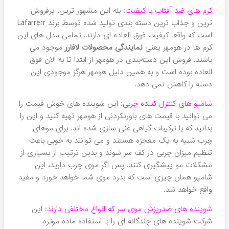
از پیش به آن اعتماد کنند.
عمده محصولات Lafarrerr به دسته های زیر تقسیم می شوند:
کرم های دورچشم که با هدف حل مشکلات شایع این ناحیه
مانند تیرگی، پف و چروک ساخته شده اند. این کرم ها که فعلا در
حد 4 الی 5 محصول هستند می توانند تاثیرات جوان کننده و
شاداب کننده روی پوست اطراف چشم داشته باشند به طوریکه
سبب کاهش اثرات پیری و اصرات اشعه های UV بر روی این
نواحی حساس و ارزشمند شود.