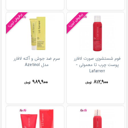
پرفروش ترین!
پرفروش ترین!
فوم شستشوی صورت لافارر
سرم ضد جوش و آکنه لافارر
پوست چرب تا معمولی -
مدل Azetinol
Lafarrerr
۹۸۹,۹۰۰
۸۱۲,۹۰۰
تومان
تومان