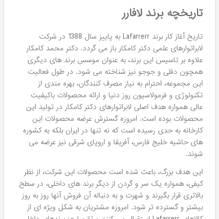
کرم ضد آفتاب لافارر SPF40
سرم تقویت کننده مو
رنگ برنزه پوست خشک و
استموکسی لافارر 50 میل
معمولی
۲,۴۸۹,۸۰۰
۱,۱۸۹,۸۰۰
تومان
تومان
کرم ضد آفتاب کودک لافارر
سرم ضد وز مو لافارر مدل Anti-
(دخترانه و پسرانه SPF30)
Frizz
۱,۳۴۹,۸۰۰
۱,۲۱۹,۸۰۰
تومان
تومان