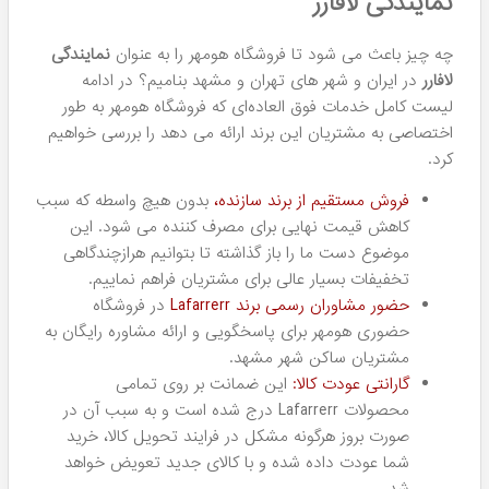
مشاهده نمایید.
خرید محصولات لافارر
اگر قصد خرید محصولات Lafarrerr را دارید، جای درستی را
انتخاب کرده اید! چرا؟ فروشگاه هومهر به طور مستقیم با
برند Lafarrerr همکاری می کند و در شهر مشهد به عنوان یکی از
نمایندگی های معتبر این شرکت داخلی شناخته می شود،
کارشناسان این شرکت در فروشگاه ما پاسخگوی سوالات شما