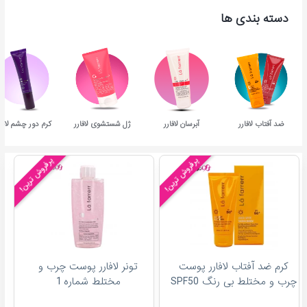
دسته بندی ها
ضد آفتاب لافارر
آبرسان لافارر
ژل شستشوی لافارر
کرم دور چشم لافار
پرفروش ترین!
پرفروش ترین!
کرم ضد آفتاب لافارر پوست
تونر لافارر پوست چرب و
چرب و مختلط بی رنگ SPF50
مختلط شماره 1