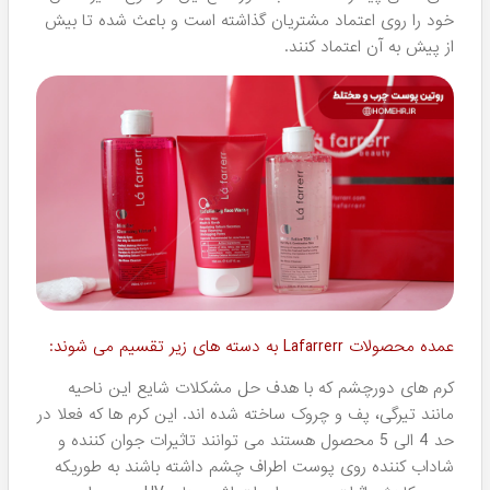
درصد تخفیف 💯
10 درصد!
پرفروش ترین محصول: 🔥
ضد آفتاب ها
جدیدترین محصول برند: 🕧
شامپو ضد زردی
گران ترین محصول: ⚡
سرم ویتامین سی 20%
تست حیوانی ✅
ندارد
تاریخ تاسیس ✅
1388 شمسی
نوع ضمانت ✅
گارانتی تعویض کالا هومهر
تاریخچه برند لافارر