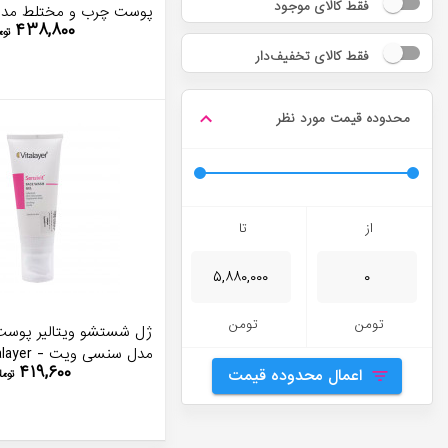
فقط کالای موجود
پوست چرب و مختلط مدل
۴۳۸,۸۰۰
150 میل - Vitalayer
توم
فقط کالای تخفیف‌دار
محدوده قیمت مورد نظر
از
تا
تومن
تومن
ژل شستشو ویتالیر پو
مدل سنسی ویت - Vitalayer
۴۱۹,۶۰۰
اعمال محدوده قیمت
توما