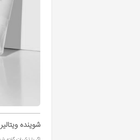
شوینده ویتالیر
اگر با ترکیبات گفته ش