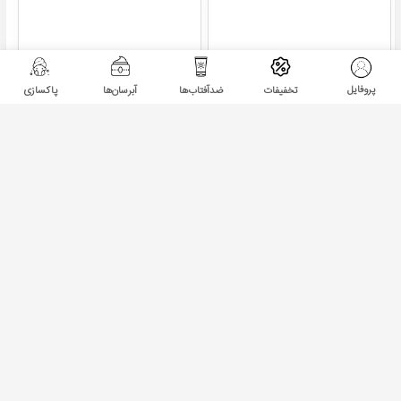
پروفایل
تخفیفات
ضدآفتاب‌ها
آبرسان‌ها
پاکسازی
سرم آبرسان هیالورونیک اسید
سرم يونيورسال سين بيونيم
اینکی لیست
ناموجود
ناموجود