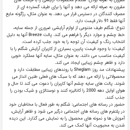
مقرون به صرفه بودن: شگلام محصولات آرایشی را با قیمت های
مقرون به صرفه ارائه می دهد و آنها را برای طیف گسترده ای از
مصرف کنندگان در دسترس قرار می دهد. به عنوان مثال، رژگونه مایع
آنها فقط 91 دلار قیمت دارد.
تنوع: شگلم طیف متنوعی از لوازم آرایشی ضروری از جمله سایه،
خط چشم و موارد دیگر را فراهم می کند. پالت Breeze آنها به دلیل
انتخاب رنگ و کیفیت آن توجه را به خود جلب کرده است.
کیفیت: با وجود قیمت پایین، بسیاری از کاربران آرایش شگلم را با
کیفیت مناسب می دانند. به عنوان مثال، سایه آنها عملکرد خوبی
دارد و ظاهر چشم زیبایی ایجاد می کند.
پیشنهادات مد روز: Sheglam با روندهای زیبایی مطابقت دارد و
محصولاتی را ارائه می دهد که با سبک های فعلی طنین انداز می
شوند. پالت های سایه چشم آنها کاربران را دعوت می کند تا حال و
هوای اوایل دهه 2000 را کانالیزه کنند و نوستالژی و شیک بودن را
جذب کنند.
حضور در رسانه های اجتماعی: شگلم به طور فعال با مخاطبان خود
در پلتفرم های رسانه های اجتماعی درگیر می شود و ظاهر آرایش،
آموزش ها و نمونه های محصول را به نمایش می گذارد. این دیده
شدن به محبوبیت آنها کمک می کند.